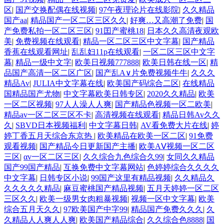
区
|
国产交换配偶在线视频
|
97午夜理论片在线影院
|
久久精品
国产aa
|
精品国产一区二区三区久久
|
好爽…又高潮了免费
|
国
产免费私拍一区二区三区
|
91囯产蜜桃18
|
日本久久高清夜观欧
美
|
免费视频在线观看
|
精品一区二区三区中文字幕
|
国产精品
香蕉在线观看网址
|
乱乱妇11p在线观看
|
一区二区三区中文字
幕
|
精品一级中文字
|
欧美日视频777888
|
欧美日韩在线一区
|
精
品国产高清一区二区广区
|
国产乱A∨片免费视频牛牛
|
久久久
精品Av
|
JULIA中文字幕在线
|
欧美国产码综合二区
|
在线精品
国精品国产尤物
|
中文字幕欧美日韩专区
|
2020久久精品
|
欧美
一区二区视频
|
97人人澡人人爽
|
国产精品色视频一区二欧美
|
精品av一区二区三区不卡
|
高清视频在线观看
|
精品日韩Av久久
久
|
SBVD日本视频福利
|
中文字幕日韩
|
AV看免费大片在线
|
婷
婷丁香五月天综合东京热
|
欧美精品在欧美一区二区
|
91免费
观看视频
|
国产精品今日更新国产主播
|
欧美AⅤ视频一区二区
三区
|
αv一区二区三区
|
久久综合九色综合久99
|
女同久久精品
国产99国产精品
|
互换免费中文字幕网站
|
色婷婷综合久久久久
中文字幕
|
日韩专区小说
|
99国产这里有精品视频
|
久久精品久
久久久久久精品
|
麻豆蜜桃国产精品视频
|
五月天婷婷一区二区
三区久久
|
欧美一级男女肉粗暴视频
|
视频一区中文字幕
|
欧美
综合五月天久久
|
97欧美国产中字99
|
精品国产免费久久久
|
久
久精品人人爽人人爽
|
欧美国产精品综合
|
久久综合色8888
|
国