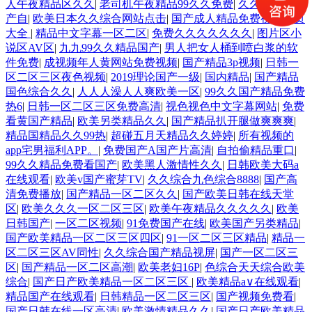
人午夜精品区久久
|
老司机午夜精品99久久免费
|
久久五月天国
产自
|
欧美日本久久综合网站点击
|
国产成人精品免费视频网页
大全
|
精品中文字幕一区二区
|
免费久久久久久久久
|
图片区小
说区AV区
|
九九99久久精品国产
|
男人把女人桶到喷白浆的软
件免费
|
成视频年人黄网站免费视频
|
国产精品3p视频
|
日韩一
区二区三区夜色视频
|
2019理论国产一级
|
国内精品
|
国产精品
国色综合久久
|
人人人澡人人爽欧美一区
|
99久久国产精品免费
热6
|
日韩一区二区三区免费高清
|
视色视色中文字幕网站
|
免费
看黄国产精品
|
欧美另类精品久久
|
国产精品扒开腿做爽爽爽
|
精品国精品久久99热
|
超碰五月天精品久久婷婷
|
所有视频的
app宅男福利APP。
|
免费国产A国产片高清
|
自拍偷精品重口
|
99久久精品免费看国产
|
欧美黑人激情性久久
|
日韩欧美大码a
在线观看
|
欧美v国产蜜芽TV
|
久久综合九色综合8888
|
国产高
清免费播放
|
国产精品一区二区久久
|
国产欧美日韩在线天堂
区
|
欧美久久久一区二区三区
|
欧美午夜精品久久久久久
|
欧美
日韩国产
|
一区二区视频
|
91免费国产在线
|
欧美国产另类精品
|
国产欧美精品一区二区三区四区
|
91一区二区三区精品
|
精品一
区二区三区AV同性
|
久久综合国产精品视屏
|
国产一区二区三
区
|
国产精品一区二区高潮
|
欧美老妇16P
|
色综合天天综合欧美
综合
|
国产日产欧美精品一区二区三区
|
欧美精品a∨在线观看
|
精品国产在线观看
|
日韩精品一区二区三区
|
国产视频免费看
|
国产日韩在线一区高清
|
欧美激情精品久久
|
国产日产欧美精品