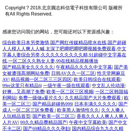
Copyright ? 2018.北京圓志科信電子科技有限公司 版權所
有All Rights Reserved
.
感谢您访问我们的网站，您可能还对以下资源感兴趣：
综合欧美日本另类激情,国产网红传媒精品喷水在线,国产超碰
人人模人人爽人人喊,太深了吧唧吧唧吧唧视频免费观看,中文
字幕人妻综合另类,久久久久久久久久久精,91超碰中文字幕在
线,一区二区久久熟女人妻,99在线精品视频播放
国产精品美女久久久久久
|
午夜精品久久久久中文字幕
|
国产美
女被遭强高潮网站免费
|
日韩AV久久一区二区
|
性天堂网麻豆
AV
|
精品视频一区二区三三区四区
|
欧美日韩综合在线观看
|
99re这里只有精品6
|
一级午夜一级在线观看
|
中文乱人伦动漫
|
好爽…又高潮了免费
|
欧美一区二区三区视频
|
一区二区韩国福
利网站
|
免费一级做a爰片久久
|
久久精品国产大片免费观看
|
欧
美一区二区三
|
国产精品超碰热999
|
日本丰满久久久久久
|
国产
成人一区二区三区免费看
|
欧美黑人激情性久久
|
久久人搡人
人玩精品首页
|
国产欧美一区二区三
|
香蕉久久人人爽人人爽人
人片AV
|
99久久精品费精品国产
|
午夜中文字幕欧美
|
国产中文
不卡二区
|
国产69精品久久久孕妇
|
国内精品综合九九久久精