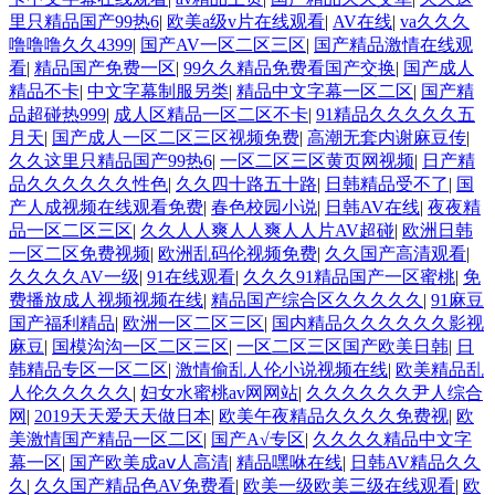
里只精品国产99热6
|
欧美a级v片在线观看
|
AV在线
|
va久久久
噜噜噜久久4399
|
国产AV一区二区三区
|
国产精品激情在线观
看
|
精品国产免费一区
|
99久久精品免费看国产交换
|
国产成人
精品不卡
|
中文字幕制服另类
|
精品中文字幕一区二区
|
国产精
品超碰热999
|
成人区精品一区二区不卡
|
91精品久久久久久五
月天
|
国产成人一区二区三区视频免费
|
高潮无套内谢麻豆传
|
久久这里只精品国产99热6
|
一区二区三区黄页网视频
|
日产精
品久久久久久久性色
|
久久四十路五十路
|
日韩精品受不了
|
国
产人成视频在线观看免费
|
春色校园小说
|
日韩AV在线
|
夜夜精
品一区二区三区
|
久久人人爽人人爽人人片AV超碰
|
欧洲日韩
一区二区免费视频
|
欧洲乱码伦视频免费
|
久久国产高清观看
|
久久久久AV一级
|
91在线观看
|
久久久91精品国产一区蜜桃
|
免
费播放成人视频视频在线
|
精品国产综合区久久久久久
|
91麻豆
国产福利精品
|
欧洲一区二区三区
|
国内精品久久久久久久影视
麻豆
|
国模沟沟一区二区三区
|
一区二区三区国产欧美日韩
|
日
韩精品专区一区二区
|
激情偷乱人伦小说视频在线
|
欧美精品乱
人伦久久久久久
|
妇女水蜜桃av网网站
|
久久久久久久尹人综合
网
|
2019天天爱天天做日本
|
欧美午夜精品久久久久免费视
|
欧
美激情国产精品一区二区
|
国产A√专区
|
久久久久精品中文字
幕一区
|
国产欧美成aⅴ人高清
|
精品嘿咻在线
|
日韩AV精品久久
久
|
久久国产精品色AV免费看
|
欧美一级欧美三级在线观看
|
欧