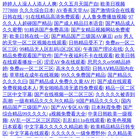
婷婷人人澡人人添人人爽
|
久久五月天国产自
|
欧美日视频
777888
|
久久久综合日本
|
AV香蕉天堂Av
|
国产激情综合在线看
日韩在线
|
91在线精品高清免费观看
|
人人鲁免费播放视频
|
97
久久人人超碰国产精品
|
国产成人精品日本语音
|
国产精品成人
久久蜜臀
|
91精选国产免费高清
|
国产女精品视频网站免费蜜
芽
|
欧美日韩在线一区
|
国产精品国产三级国AV麻豆
|
avh
|
男人
的天堂一区二区视频在线观看
|
日韩精品受不了
|
免费av一区二
区三区
|
99精品无人区乱码1区2区3区
|
午夜国产理论在线
|
久久
精品免费观看国产软件
|
国产午夜福利不卡在线观看
|
欧美日韩
在线观看播放一区
|
涩涩AV免在线观看
|
思思久久er99精品婷
婷
|
免费av一区二区三区
|
高水久久久影院
|
日韩AⅤ精品国内在
线
|
草草线在成年在线视频
|
99久久免费国产精品
|
国产精品久
久久久久曰
|
国产精品成人免费久久黄AV片
|
国产成在线观看
免费视频成本人
|
男女啪啪高清无遮挡免费观看
|
精品一区二区
三区中文字幕
|
国产在线视频一区二区三区
|
久久久久久被弄到
高潮
|
一级有精品久久久与久精品
|
9l国产精品久久久久
|
国内
精品国产三级国产AV
|
国产AV专区AV搜
|
日本秋霞免费
|
国产
综合精品99久久久久
|
a视频免费看大全
|
中美日韩欧美一级视
频
|
AV乱一区二区三区四区
|
乱乱妇11p在线观看
|
欧美色视频
日本观看
|
中文字幕久久久久久精品欧美
|
欧美精品精品日韩专
区
|
中文字幕在线观看
|
久久久久久一级免费野外
|
久久精品美