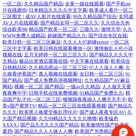
一区二区
|
久久精品国产精品
|
全黄一级在线观看
|
国产手机αⅴ
片在线观你
|
日本精品久久久久中文字幕
|
欧美成人看片一区二
三区图文
|
成AV人影片在线观看
|
99久久精品国产综合
|
女同成
AV人片在线观看
|
国产精品女同一区二区久久
|
久久综合九色
综合欧美98
|
精品国产欧美一区二区
|
三级久久
|
激情天堂
|
久久
WWW免费人成精品
|
超碰国产精品久久
|
国产综合专区在线
|
欧美日韩一区二区三区麻豆
|
久久人人97超碰poren
|
一区二区
三区中文字幕
|
欧美日韩在线观看播放一区
|
激情偷乱人伦小说
视频在线
|
五月天婷婷一区二区三区久久
|
国产精品久久久久中
文精品
|
极品出差酒店露脸在线
|
中文字幕在线观看
|
欧美综合
日韩精品区
|
久久精品搭讪一区二区三区
|
97人人澡人人爽
|
久
久狼香伊蕉国产
|
真人视频在线观看
|
女日韩一区二区三区
|
91
国产精品
|
国产成人免费高清视频网址
|
久久精品国产AV麻豆
网站
|
视频一区二区 国产精品
|
一级av久久精品
|
人人做天天爱
夜夜爽中字
|
日韩手机在线免费视频
|
91精品国产免费久久
|
精
品国产乱子伦一区二区三区
|
狠狠躁夜夜躁人人爽天天不卡
|
欧
美v国产蜜芽TV
|
精品一区二区三区在线观看视频
|
国产精品久
久久久
|
欧美黑人换爱交换乱理伦片
|
国产成人夜夜专区AV
|
久
久国产精品视频
|
久久99精品久久久久久噜噜
|
欧美猛色
XXXX.
|
国产品九九久久久国产精品
|
欧美激情性国产欧美无
遮挡
|
国产精品久久人人做人人爽
|
欧美国产另类精品
|
欧洲成