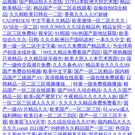
品视频
|
国产精品拍天天在线
|
337P日本欧洲大胆艺术图
|
精品
|
欧美精品一区
|
精品国产一区二区在线观看
|
自偷自拍综合精
品
|
久久精欧美日韩在一二区
|
香蕉久久人人97超碰
CAOPROEN
|
中文字幕久久精品
|
欧美激情一区二区久久久
|
AV综合一区二区
|
99久久999久久久综合精品色
|
精品女同一区
二区三区免费站
|
视专区
|
91韩国
|
99e热国产新地址获取
|
欧美
综合久久久
|
日韩
|
久久久欧洲日产国码农村
|
一本久久中文
|
欧
美一级一区二区中文字幕
|
99久久免费国产精品黑人
|
为全球用
户创造永续价值。
|
99久久精品免费看国产四区
|
国产视热频国
只有精品
|
久久精品娱乐领先
|
欧美大胆人人本艺术西西CD
|
国
产一级牲交高潮片免费
|
久久久春色AV
|
精品美女久久久久99
|
国产免费自拍视频
|
欧美中文字幕
|
国产一区二区精品
|
国内精
品国产三级国产AV
|
高清视频在线观看
|
一级在线免费观看
|
日
韩精品一区二区三区视频播放。
|
特黄一级免费视频播放
|
精
品国产一区二区在线观看
|
国产99久久综合精品
|
久久久久国产
精品一区
|
欧美v国产蜜芽TV
|
午夜精品久久久久久人妖
|
国产
一区二区三区成人久久片
|
久久久久久精品免费免费看片
|
国
产一级AV片精品久久
|
欧美国产--一区二区三区
|
91.www成人
福利网站
|
欧美日本一区二区三四区
|
国产一区二区三区不卡
观
|
欧美双飞AⅤ天堂
|
久久综合综合久久97色
|
国内精品久久久
久久久coent
|
2021国产
|
99婷婷久久精品国产一区二区
|
色综合
久久新中文字幕
|
欧美性三级视频真实版
|
国产精品久久久久精