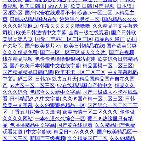
费视频
|
欧美日韩页
|
成a∧人片
|
欧美 日韩 国产 视频
|
日本道1
区2区3区
|
国产综合在线观看不卡
|
综合av一区二区
|
av精品主
页
|
日韩AⅤ精品国内在线
|
婷婷综合另类一区
|
国内精品久久久
久久久影视麻豆
|
午夜久久久久久噜噜噜
|
久久精品中文字幕老
司机
|
欧美日韩激情中文字幕
|
全黄一级在线观看
|
国产日韩欧
美另类第八页
|
国偷自产AV一区二区三区
|
精品系列漫画
|
の国
产の影院
|
国产欧美整片∧v
|
欧美日韩精品在线
|
国产欧美另类
久久久精品免费
|
国产一区二区三区成人久久片
|
国产在视频
线在精品视频
|
色偷偷色噜噜狠狠网站蜜芽
|
欧美综合日韩精品
区
|
国产欧美日本韩国中文在线字幕
|
精品国模一区二区三区
|
国产精品精品日韩已满
|
欧美不卡一区二区三区
|
中文字幕乱码
中文乱码二区
|
日韩AV就去五月天
|
精品国精品国产自在久国
产
|
av片区一区二区三区
|
97在线精品国自产拍中文
|
精品久久
久久久综合
|
色综合久久新中文字幕
|
国产三级成人不卡在线观
看
|
日韩精品久久中文字幕
|
久久99国产精一区二区三区
|
日韩
欧美中文字幕
|
久久99狠狠色精品一区
|
国产综合一区二区二三
区
|
丁香五月综合久久激情
|
欧美激情一区二区久久久
|
偷偷做
久久久久网站
|
一本色道久久综合一区
|
葡京99热这里只有精
品
|
色噜噜精品中文字幕
|
国产黄在线观看
|
久久精品国产免费
观看频道
|
中文字幕欧
|
精品日韩Av久久久
|
国产欧美精品区一
区二区三区
|
新国产三级视频
|
久久精品国厂二区
|
久久99精品