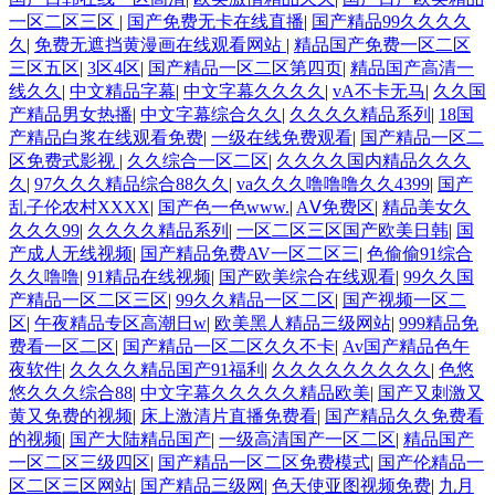
一区二区三区
|
国产免费无卡在线直播
|
国产精品99久久久久
久
|
免费无遮挡黄漫画在线观看网站
|
精品国产免费一区二区
三区五区
|
3区4区
|
国产精品一区二区第四页
|
精品国产高清一
线久久
|
中文精品字幕
|
中文字幕久久久久
|
vA不卡无马
|
久久国
产精品男女热播
|
中文字幕综合久久
|
久久久久精品系列
|
18国
产精品白浆在线观看免费
|
一级在线免费观看
|
国产精品一区二
区免费式影视
|
久久综合一区二区
|
久久久久国内精品久久久
久
|
97久久久精品综合88久久
|
va久久久噜噜噜久久4399
|
国产
乱子伦农村XXXX
|
国产色一色www.
|
AⅤ免费区
|
精品美女久
久久久99
|
久久久久精品系列
|
一区二区三区国产欧美日韩
|
国
产成人无线视频
|
国产精品免费AV一区二区三
|
色偷偷91综合
久久噜噜
|
91精品在线视频
|
国产欧美综合在线观看
|
99久久国
产精品一区二区三区
|
99久久精品一区二区
|
国产视频一区二
区
|
午夜精品专区高潮日w
|
欧美黑人精品三级网站
|
999精品免
费看一区二区
|
国产精品一区二区久久不卡
|
Av国产精品色午
夜软件
|
久久久久精品国产91福利
|
久久久久久久久久久
|
色悠
悠久久久综合88
|
中文字幕久久久久久精品欧美
|
国产又刺激又
黄又免费的视频
|
床上激清片直播免费看
|
国产精品久久免费看
的视频
|
国产大陆精品国产
|
一级高清国产一区二区
|
精品国产
一区二区三级四区
|
国产精品一区二区免费模式
|
国产伦精品一
区二区三区网站
|
国产精品三级网
|
色天使亚图视频免费
|
九月