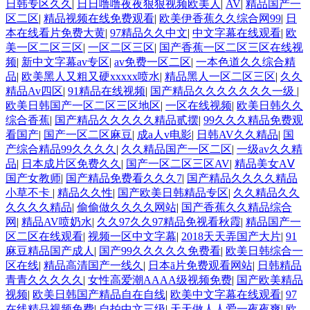
日韩专区久久
|
日日噜噜夜夜狠狠视频欧美人
|
AV
|
精品国产一
区二区
|
精品视频在线免费观看
|
欧美伊香蕉久久综合网99
|
日
本在线看片免费大黄
|
97精品久久中文
|
中文字幕在线观看
|
欧
美一区二区三区
|
一区二区三区
|
国产香蕉一区二区三区在线视
频
|
新中文字幕av专区
|
av免费一区二区
|
一本色道久久综合精
品
|
欧美黑人又粗又硬xxxxx喷水
|
精品黑人一区二区三区
|
久久
精品Av四区
|
91精品在线视频
|
国产精品久久久久久久久一级
|
欧美日韩国产一区二区三区地区
|
一区在线视频
|
欧美日韩久久
综合香蕉
|
国产精品久久久久久精品贰摆
|
99久久久精品免费观
看国产
|
国产一区二区麻豆
|
成a人v电影
|
日韩AV久久精品
|
国
产综合精品99久久久久
|
久久精品国产一区二区
|
一级av久久精
品
|
日本成片区免费久久
|
国产一区二区三区AV
|
精品美女AⅤ
国产女教师
|
国产精品免费看久久久7
|
国产精品久久久久精品
小草不卡
|
精品久久性
|
国产欧美日韩精品专区
|
久久精品久久
久久久久精品
|
偷偷做久久久久网站
|
国产香蕉久久精品综合
网
|
精品AV喷奶水
|
久久97久久97精品免视看秋霞
|
精品国产一
区二区在线观看
|
视频一区中文字幕
|
2018天天弄国产大片
|
91
麻豆精品国产成人
|
国产99久久久久久免费看
|
欧美日韩综合一
区在线
|
精品高清国产一线久
|
日本ā片免费观看网站
|
日韩精品
青青久久久久久
|
女性高爱潮AAAA级视频免费
|
国产欧美精品
视频
|
欧美日韩国产精品自在自线
|
欧美中文字幕在线观看
|
97
在线精品视频免费
|
自拍中文三级
|
天天做人人爱一夜夜爽
|
欧