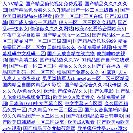
人AⅤ精品
|
国产精品偷伦视频免费观看
|
国产精品久久久久久
曰
|
国产精品免费看久久久7
|
精品国产一区二区三级四区
|
国产
欧美日韩精品a在线观看
|
欧美一区二区三区在线
|
国产2021日
韩
|
国产成人综合一区精品
|
伊人一区二区三区久久精品
|
国产
乱a一级多女
|
偷偷做久久久久网站
|
欧美A色爱综合网欧美V
|
午夜中文字幕欧美
|
国产精品制服一区二区
|
国产精品区一区二
区三
|
精品国产一区二区三级四区
|
国产精品玖玖玖9999
|
精品
免费国产一区二区女
|
日韩精品久久
|
在线免费的视频
|
中文字
幕乱码中文乱码二区
|
国产人成自精在线尤物
|
爽到呻吟的视
频
|
国产高清二区
|
国产精品热久久AV
|
91精品国产自产在线观
看
|
国产午夜一区二区三区
|
精品久久久久久国产正在播放
|
精
品国产乱码一区二区三区
|
精品国产免费久久久
|
91麻豆
|
人人
人爽人人添夜夜欢
|
男男激情军人chinese
|
av一区二区三区精品
|
国内精品自国内精品66J影院
|
国产精品综合久久20我传媒
|
久
久久久Av免费久久
|
欧洲国产综合AV久久
|
国产91电影
|
国产乱
人伦偷精品视频免下载
|
欧美牲交A欧美牲交
|
在线免费的视
频
|
日本道DVD中文字幕专区
|
中文字幕av专区页
|
久久国产精
品免费一区
|
久久精品AV一区二区三区
|
国产女合集第6部1集
|
99久久精品国产一区二区三区
|
国产在线精品欧美日韩电影
|
国
产欧美日韩精品一区二区被窝
|
欧美成A观看
|
国产欧美va欧美
va在观看
|
国产精品原创尤物菠萝蜜
|
欧美疯狂性受xxxxx喷水
|