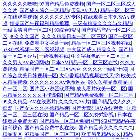
久久久久久噜噜
|
97国产精品免费视频
|
国产一区二区三区成人
久久片
|
国产成人综合一区精品
|
天堂AV男人
|
精品一区二区三
区在线观看视频
|
久久久久久AV专区
|
在线观看日本免费A∨视
频
|
精品国产午夜福利精品推荐
|
一级有精品久久久与久精品
|
一级高清国产一区二区
|
99综合精品
|
国产精品产品一区二区三
区
|
99久久久国产
|
久久久精品日本一区二区三区
|
国产一区区
二区在线
|
免费看中文字幕一级
|
精品一区二区三区视频在线
|
538在线视频一区二区视视频
|
中文国产成人精品久久
|
国产精
品一区二区av片
|
一级视频在线
|
中文字幕色av一区二区三区
|
久久男人AV资源网站
|
日本AⅤ精品一区二区三区在线
|
久久免
费视频
|
精品国产一区二区三区www
|
久久久久一级护士69
|
国
产综合欧美日韩视频一区
|
大伊香蕉精品视频在线天堂
|
欧美成
人精品视频
|
久久久久久久Aⅴ免费网站
|
99久久精品费精品国
产一区二区
|
图片区小说区欧系列
|
成人看片欧美一区二区
|
国
内精品久久久久久不卡影院
|
国产精品免费视频一区二区三区
|
99久久精品
|
AV在线影片
|
久久久久AV片
|
国产精品成人久久
蜜臀
|
国产女人久久香蕉精品视
|
国产无套码AⅤ在线观看
|
国精
品一区二区三区在线
|
国产精品一区二区免费式影视
|
日本在
线看片免费大黄
|
国产精品一区二区免费国产
|
95国产精品午夜
福利视色
|
国产精品免费午夜在线a
|
国产精品美女久久久久久
|
精品专区
|
97精品国产一区二区三区
|
欧美另类精品久久
|
精品