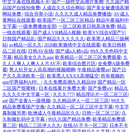
中文字幕在线视频不卡
|
国产一级牲交高潮片免费
|
久久国产精
品国产自线拍免费
|
人成在久久综合网站
|
国产美女被遭强高潮
网站免费
|
综合另类小说
|
久久久久成人精品免费播放
|
AV成人
黄网站在线观看
|
欧美国产一区二区三区精品
|
精品午夜福利中
文字幕
|
一级免费播放全部
|
一区二区欧美日韩高清免费
|
精品
一线在线观看
|
国产成人VR精品A视频
|
欧美VV综合Ⅴ国产V
|
日韩国产精品乱
|
国产精品久久久久久久
|
欧美黑人精品三级网
站
|
av精品一区久久
|
2020欧美激情中文在线观看
|
欧美日韩精
品二区在线
|
日韩AV在线
|
国产成a人精v品
|
99久久无色码中文
字幕
|
精品美女久久久aaa
|
欧美精品一区二区三区免费观看
|
久
久人人爽人人爽人人片AV不
|
欧美综合图片区
|
全免费A级免费
看
|
男人扒开女人添高潮的视频嗯啊
|
午夜精品蜜臀av
|
国产日
产久久高清欧美一区
|
欧美黑人XXXX高潮猛交
|
所有视频的
app宅男福利APP。
|
久久免费高潮久久精品99
|
国产精品一区
二区国产馆蜜桃
|
日本在线看片免费大黄
|
国产免费a∨
|
精品久
久久久久中文字幕一区
|
久久久777
|
精品理论片一区二区三区
|
aⅴ
|
国产全黄A一级视频
|
久久精品伊人一区二区三区
|
99久久
精品免费看国产交换
|
久久精品一区二区三区中文字幕
|
中文字
幕制服另类
|
欧洲成人午夜精品区久久
|
日韩一区二区三区
|
久
久制服乱码中文字幕
|
99久久国产精品免费
|
欧美精品免费观
看二区
|
精品二三区伊人久久
|
在线AV不卡一区二区
|
日本不卡
卡中文字幕在线观看
|
av精品主页
|
国产精品久久艾草
|
久久这