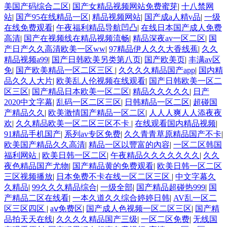
美国产码综合二区
|
国产女精品视频网站免费蜜芽
|
十八禁网
站
|
国产95在线精品一区
|
精品视频网站
|
国产成a人精v品
|
一级
在线免费观看
|
午夜福利精品导航凹凸
|
在线日本国产成人免费
高清
|
国产在视频线在精品视频流畅
|
精品深夜av一区二区
|
国
产日产久久高清欧美一区ww
|
97精品伊人久久大香线蕉
|
久久
精品视频a99
|
国产日韩欧美另类第八页
|
国产欧美页
|
丰满av区
免
|
国产欧美精品一区二区三区
|
久久久久精品国产app
|
国内精
品久久人大片
|
欧美乱人伦视频在线观看
|
国产日韩欧美一区二
区三区
|
国产精品日本欧美一区二区
|
精品久久久久久
|
日产
2020中文字幕
|
乱码一区二区三区
|
日韩精品一区二区
|
超碰国
产精品久久
|
欧美激情国产精品一区二区
|
人人人爽人人添夜夜
欢
|
久久精品欧美一区二区三区不卡
|
在线观看国内精品视频
|
91精品手机国产
|
系列av专区免费
|
久久青青草原精品国产不卡
|
欧美国产精品久久高清
|
精品一区以豐富的內容
|
一区二区韩国
福利网站
|
欧美日韩一区二区
|
午夜精品久久久久久久久
|
久久
夜色精品国产尤物
|
国产精品黄的免费观看
|
欧美日韩一区二区
三区视频播放
|
日本免费不卡在线一区二区三区
|
中文字幕久
久精品
|
99久久久精品综合
|
一级全部
|
国产精品超碰热999
|
国
产精品二区在线看
|
一本久道久久综合婷婷日韩
|
AV乱一区二
区三区四区
|
aⅴ免费区
|
国产成人色视频一区二区三区
|
国产精
品拍天天在线
|
久久久久精品国产三级
|
一区二区免费
|
无线国