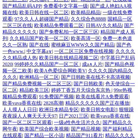
国产精品乱码APP
|
免费看中文字幕一级
|
国产成人艳妇AA视
频在线
|
欧美日韩在线一区二区
|
欧美精品精品
|
一级在线免费
观看
|
97久久人人超碰国产精品
|
久久综合色8888
|
国精品一区
二区三区在线
|
欧美精品免费观看二区
|
日韩AV久久精品
|
国产
精品久久久久久
|
国产免费私拍一区二区三区
|
精品国产成人系
列
|
久久精品国产欧美一区二区
|
欧美高清一区
|
免费一本色道
久久一区熟
|
国产在线
|
蜜桃麻豆WWW久久国产精品
|
国产色
一色www.
|
中文字幕a∨
|
一区二区三区免费在线视频
|
久久久久
久久精品成人热
|
欧美日韩在线精品视频二区
|
中字慕日产乱码
2020
|
99婷婷久久精品国产一区二区
|
成a∧人片
|
国产精品色视
频一区二欧美
|
欧美A色爱综合网欧美V
|
久久久久国内精品久
久久久
|
欧洲精品一区二区
|
国产日韩欧美在线不卡高清视频
|
国产精品免费视频一区二区三区
|
国产日韩欧美
|
色天使综合一
区二区
|
精品欧美三区
|
婷婷丁香五月天综合东京热
|
99re热视
频精品免费观看
|
91免费国产视频
|
欧美在线看片A免费观看
|
欧美vava香蕉在线
|
2828高潮
|
精品久久久久久国产正在播放
|
人人摸人人日日
|
欧洲日本精品专区
|
欧美日韩女电影!
|
狠狠躁
夜夜躁人人爽天天天天97
|
日产2021三区
|
欧美vava香蕉在线
|
国产一区二区三区观看
|
一级a性色生活片久久
|
国产精品久久
网午夜
|
欧美国产综合欧美视频
|
国产精品视频
|
国产福利精品
在线观看
|
国产精品一区小说
|
精品国产911看片
|
精品久久久久