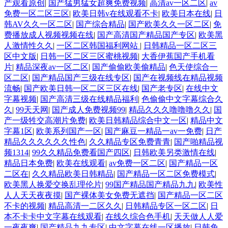
产观看原创
|
国产猛男猛女超爽免费视频
|
高清av一区二区
|
av
免费一区二区三区
|
欧美日韩v在线观看不卡
|
欧美日本在线
|
日
韩AV久久一区二区
|
国产综合精品
|
国产欧美久久一区二区
|
免
费播放成人视频视频在线
|
国产高清国产精品国产专区
|
欧美黑
人激情性久久
|
一区二区韩国福利网站
|
日韩精品一区二区三
区中文版
|
日韩一区二区三区蜜桃视频
|
大香伊蕉国产手机看
片
|
精品深夜av一区二区
|
国产偷偷欧美偷精品
|
色天使综合一
区二区
|
国产精品国产三级在线专区
|
国产在视频线在精品视频
流畅
|
国产欧美日韩一区二区三区在线
|
国产老专区
|
在线中文
字幕视频
|
国产高清三级在线精品福利
|
色偷偷中文字幕综合久
久
|
99天天网
|
国产成人免费视频99
|
精品久久久噜噜噜久久
|
国
产一级牲交高潮片免费
|
欧美日韩精品综合中文一区
|
精品中文
字幕1区
|
欧美系列国产一区
|
国产麻豆一精品一av一免费
|
日产
精品久久久久久久性色
|
久久精品专区免费青青
|
国产啪精品视
频1314
|
99久久精品免费看国产四区
|
日韩欧美另类激情在线
|
精品日本免费
|
欧美在线观看
|
av免费一区二区
|
国产精品一区
二区在
|
久久精品欧美日韩精品
|
国产精品一区二区免费模式
|
欧美黑人换爱交换乱理伦片
|
99国产精品国产精品九九
|
欧美性
人人天天夜夜摸
|
国产裸体美女免费无遮挡
|
国产精品一区二区
不卡的视频
|
精品高清一二区久久
|
日韩精品专区一区二区
|
日
本不卡卡中文字幕在线观看
|
在线久综合色手机
|
天天做人人爱
一夜夜爽
|
国产精品九九专区
|
中文字幕在线一区播放
|
日韩免