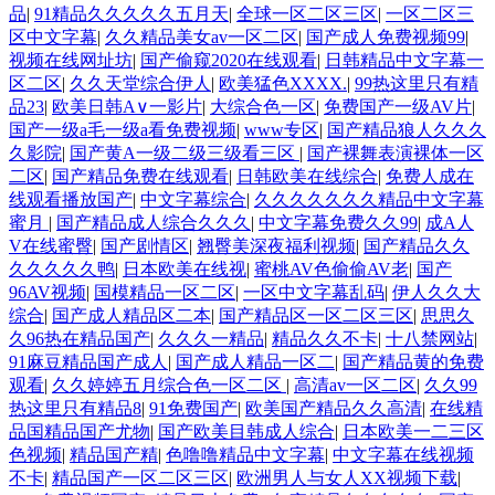
品
|
91精品久久久久久五月天
|
全球一区二区三区
|
一区二区三
区中文字幕
|
久久精品美女av一区二区
|
国产成人免费视频99
|
视频在线网址坊
|
国产偷窥2020在线观看
|
日韩精品中文字幕一
区二区
|
久久天堂综合伊人
|
欧美猛色XXXX.
|
99热这里只有精
品23
|
欧美日韩A∨一影片
|
大综合色一区
|
免费国产一级AV片
|
国产一级a毛一级a看免费视频
|
www专区
|
国产精品狼人久久久
久影院
|
国产黄A一级二级三级看三区
|
国产裸舞表演裸体一区
二区
|
国产精品免费在线观看
|
日韩欧美在线综合
|
免费人成在
线观看播放国产
|
中文字幕综合
|
久久久久久久久精品中文字幕
蜜月
|
国产精品成人综合久久久
|
中文字幕免费久久99
|
成A人
V在线蜜臀
|
国产剧情区
|
翘臀美深夜福利视频
|
国产精品久久
久久久久久鸭
|
日本欧美在线视
|
蜜桃AV色偷偷AV老
|
国产
96AV视频
|
国模精品一区二区
|
一区中文字幕乱码
|
伊人久久大
综合
|
国产成人精品区二本
|
国产精品区一区二区三区
|
思思久
久96热在精品国产
|
久久久一精品
|
精品久久不卡
|
十八禁网站
|
91麻豆精品国产成人
|
国产成人精品一区二
|
国产精品黄的免费
观看
|
久久婷婷五月综合色一区二区
|
高清av一区二区
|
久久99
热这里只有精品8
|
91免费国产
|
欧美国产精品久久高清
|
在线精
品国精品国产尤物
|
国产欧美目韩成人综合
|
日本欧美一二三区
色视频
|
精品国产精
|
色噜噜精品中文字幕
|
中文字幕在线视频
不卡
|
精品国产一区二区三区
|
欧洲男人与女人XX视频下载
|