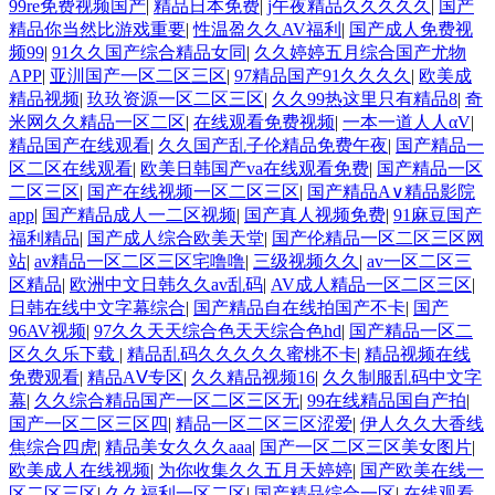
99re免费视频国产
|
精品日本免费
|
j午夜精品久久久久久
|
国产
精品你当然比游戏重要
|
性温盈久久AV福利
|
国产成人免费视
频99
|
91久久国产综合精品女同
|
久久婷婷五月综合国产尤物
APP
|
亚汌国产一区二区三区
|
97精品国产91久久久久
|
欧美成
精品视频
|
玖玖资源一区二区三区
|
久久99热这里只有精品8
|
奇
米网久久精品一区二区
|
在线观看免费视频
|
一本一道人人αV
|
精品国产在线观看
|
久久国产乱子伦精品免费午夜
|
国产精品一
区二区在线观看
|
欧美日韩国产va在线观看免费
|
国产精品一区
二区三区
|
国产在线视频一区二区三区
|
国产精品A∨精品影院
app
|
国产精品成人一二区视频
|
国产真人视频免费
|
91麻豆国产
福利精品
|
国产成人综合欧美天堂
|
国产伦精品一区二区三区网
站
|
av精品一区二区三区宅噜噜
|
三级视频久久
|
av一区二区三
区精品
|
欧洲中文日韩久久av乱码
|
AV成人精品一区二区三区
|
日韩在线中文字幕综合
|
国产精品自在线拍国产不卡
|
国产
96AV视频
|
97久久天天综合色天天综合色hd
|
国产精品一区二
区久久乐下载
|
精品乱码久久久久久蜜桃不卡
|
精品视频在线
免费观看
|
精品AⅤ专区
|
久久精品视频16
|
久久制服乱码中文字
幕
|
久久综合精品国产一区二区三区无
|
99在线精品国自产拍
|
国产一区二区三区四
|
精品一区二区三区涩爱
|
伊人久久大香线
焦综合四虎
|
精品美女久久久aaa
|
国产一区二区三区美女图片
|
欧美成人在线视频
|
为你收集久久五月天婷婷
|
国产欧美在线一
区二区三区
|
久久福利一区二区
|
国产精品综合一区
|
在线观看