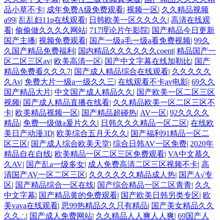
品小草不卡
|
成年免费A级免费观看
|
视频一区
|
久久精品视频
a99
|
乱乱妇11p在线观看
|
日韩欧美一区久久久久
|
高清在线观
看
|
偷偷做久久久久网站
|
717理论片午影院
|
国产精品今日更新
国产主播
|
视频免费观看
|
国产一级a毛一级a看免费视频
|
99久
久国产精品免费福利
|
国内精品久久久久久久coent
|
精品国产一
区二区三区av
|
欧美高清一区
|
国产中文字幕在线加勒比
|
国产
精品免费看久久久7
|
国产成人精品综合在线观看
|
久久久久久
久Av
|
免费大片一级a一级久久三
|
在线观看不卡av电影
|
69久久
国产精品大片
|
中文国产成人精品久久
|
国产欧美一区二区三区
视频
|
国产成人精品直播在线看
|
久久精品欧美一区二区三区不
卡
|
欧美精品视频一区
|
国产精品超碰热
|
AV一区
|
92久久久久
精品
|
免费一级做a爰片久久
|
日韩久久久精品一区二区
|
在线欧
美日产动漫3D
|
欧美综合五月天久久
|
国产福利91精品一区二
区三区
|
国产成人综合欧美天堂
|
综合日韩AV一区免费
|
2020年
精品自在自线
|
欧美精品一区二区三区免费观看
|
VA中文慕久
久AV
|
国产乱a一级多女
|
成人免费高清二区三区视频不卡
|
高
清国产AV一区二区三区
|
久久久久久久精品成人热
|
国产A√专
区
|
国产精品综合一区在线
|
国产综合精品一区二区青青
|
久久
中文字幕
|
国产精品黄的免费观看
|
国产欧美日韩另类专区
|
欧
美vava在线观看
|
思99热精品久久只有精品
|
国产美女精品久久
久久∴
|
国产成人免费网站
|
久久精品人人爽人人爽
|
69国产人