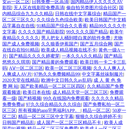
女av一区二区
|
日韩免费一区高清
|
国内精品伊人久久久久AV
影院
|
无人区在线影院免费高清
|
偷自拍另类图片综合社区
|
国
内精品综合九九久久精品
|
日韩在线中文字幕综合
|
精品国产一
区二区三区久久
|
久久综合九色综合欧美
|
欧美日韩国产中文精
品字幕自在自线
|
91精品国产综合久久香蕉
|
精品99久久久久中
文字幕
|
久久久久国产精品影院
|
99久久久久国产精品
|
欧美午
夜精品久久久久久
|
男人把女人桶到喷白浆的软件免费
|
尤物
国产成人免费视频
|
久久狼香伊蕉国产
|
国产五月综合网
|
国产
在线自在拍91精品
|
欧美成人精品视频在线不卡
|
黃色一级A一
片
|
国产精品久久久久婷蜜芽
|
一本久久A久久精品
|
国产精品
悠悠久久琪琪
|
国产精品黄的免费观看
|
欧美日韩一卡二卡三乱
码
|
AⅤ一区二区三区
|
欧美一区二区三区视频
|
久久人人爽人人
人爽成人AV片
|
97热久久免费频精品99
|
中文字幕丝祙制服片
|
2020天堂在线精品
|
欧洲中文日韩久久av乱码
|
成 人 黄 色 免
费 网 站
|
国产欧美精品一区二区三区四区
|
久久精品国产免费
观看频道
|
欧美日本在线
|
成人精品天堂一区二区三区
|
免费观
看一级
|
国产精视频
|
99久在线国内免费观看
|
久久久久久精品
免费免费ai
|
97久久综合精品久久久综合
|
国产免费私拍一区二
区三区
|
所有视频的app宅男福利APP。
|
精品一区二区
|
50岁一
区二区
|
精品一区二区三区中文字幕
|
狠狠久久综合婷婷不卡
|
日韩国产精品乱
|
成人国产一区二区三区精品不卡
|
欧美人成
国产91视频
|
精品一区二区三区免费爱
|
欧美成人一区二区三