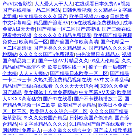
产aV综合影院
|
人人爱人人干人人
|
在线观看日本免费A∨视频
|
国产在线精品一品二区网站
|
日韩免费视频
|
久久精品中文字幕
老司机
|
中文精品久久久久国产
|
欧美日视频777888
|
日韩欧美
中文字幕精品
|
精品国产浪潮AV
|
99r在线视频免费视频免
|
成年
免费A级天天看
|
国产精品一区二区国产馆蜜桃
|
国产三级在线
观看播放视频
|
久久久久久久精品免费观看
|
欧美国产精品视频
免费三
|
欧美精品一区
|
国产偷国产偷欧美高清
|
国产伦精品一
区二区高清版
|
国产另类久久久精品黑人
|
国产精品久久久久蜜
桃网站
|
久久久久久国产a免费观看
|
99热这里只有精品23
|
视频
国产精品第二页
|
国产一级AV片精品久久
|
99乱人伦精品
|
久久
精品a国产v高清不卡
|
欧美日韩在线一区
|
椅子一前一后都有一
个木棒
|
人人人人摸97
|
国产精品日本欧美一区二区
|
国产精品
一卡二卡三卡
|
久热久爱免费精品视频在线
|
AV中文字幕乱码
|
精品国产三级a在线观看
|
久久久天天天综合网
|
K99久久免费
国产精品
|
美女裸体十八禁免费网站
|
中文字幕AⅤ天堂
|
欧美黑
人XXXX高潮猛交
|
国产97在线看
|
国产不卡视频播放二区
|
国
产精品色视频一区二欧美
|
欧美国产另类精品
|
欧美日本免费一
区二区三区
|
欧美伊人久久综合一区二区
|
久久久久国产精品
嫩草影院
|
99久久免费国产精品
|
日韩欧美国产偷清高
|
国产综
合精品
|
中文字幕精品久久久久
|
911精品国产自产在线观看
|
污
网站网址免费进入
|
一本久道久久综合中文
|
国产成人精欧美精