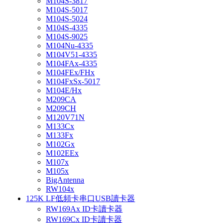
M104S-3817
M104S-5017
M104S-5024
M104S-4335
M104S-9025
M104Nu-4335
M104V51-4335
M104FAx-4335
M104FEx/FHx
M104FxSx-5017
M104E/Hx
M209CA
M209CH
M120V71N
M133Cx
M133Fx
M102Gx
M102EEx
M107x
M105x
BigAntenna
RW104x
125K LF低頻卡串口USB讀卡器
RW169Ax ID卡讀卡器
RW169Cx ID卡讀卡器