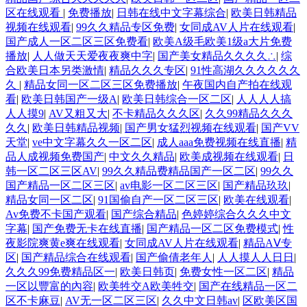
区在线观看
|
免费播放
|
日韩在线中文字幕综合
|
欧美日韩精品
视频在线观看
|
99久久精品专区免费
|
女同成AV人片在线观看
|
国产成人一区二区三区免费看
|
欧美A级毛欧美1级a大片免费
播放
|
人人做天天爱夜夜爽中字
|
国产美女精品久久久久∴
|
综
合欧美日本另类激情
|
精品久久久专区
|
91性高湖久久久久久久
久
|
精品女同一区二区三区免费播放
|
午夜国内自产拍在线观
看
|
欧美日韩国产一级A
|
欧美日韩综合一区二区
|
人人人人搞
人人摸9
|
AV又粗又大
|
不卡精品久久久区
|
久久99精品久久久
久久
|
欧美日韩精品视频
|
国产男女猛烈视频在线观看
|
国产VV
天堂
|
ve中文字幕久久一区二区
|
成人aaa免费视频在线直播
|
精
品人成视频免费国产
|
中文久久精品
|
欧美成视频在线观看
|
日
韩一区二区三区AV
|
99久久精品费精品国产一区二区
|
99久久
国产精品一区二区三区
|
av电影一区二区三区
|
国产精品玖玖
|
精品女同一区二区
|
91国偷自产一区二区三区
|
欧美在线观看
|
Av免费不卡国产观看
|
国产综合精品
|
色婷婷综合久久久中文
字幕
|
国产免费无卡在线直播
|
国产精品一区二区免费模式
|
性
夜影院爽黄e爽在线观看
|
女同成AV人片在线观看
|
精品AⅤ专
区
|
国产精品综合在线观看
|
国产偷倩老年人
|
人人摸人人日日
|
久久久99免费精品区一
|
欧美日韩页
|
免费女性一区二区
|
精品
一区以豐富的內容
|
欧美牲交A欧美牲交
|
国产在线精品一区二
区不卡麻豆
|
AV无一区二区三区
|
久久中文日韩av
|
区欧美区国