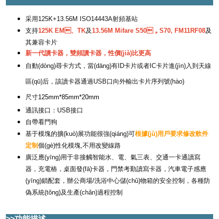
采用125K+13.56M ISO14443A射頻基站
支持
125K EM、TK
及
13.56M Mifare S50，S70, FM11RF08
及
其兼容卡片
新一代讀卡器，雙頻讀卡器，性價(jià)比更高
自動(dòng)尋卡方式，當(dāng)有ID卡片或者IC卡片進(jìn)入到天線
區(qū)后，該讀卡器通過USB口向外輸出卡片序列號(hào)
尺寸
125mm*85mm*20mm
通訊接口：USB接口
自帶看門狗
基于模塊的擴(kuò)展功能很強(qiáng)可
根據(jù)用戶要求修改軟件
定制
個(gè)性化模塊,不用改變線路
廣泛應(yīng)用于非接觸智能水、電、氣三表、交通一卡通讀寫
器，充電樁，桌面發(fā)卡器，門禁考勤讀寫卡器，汽車電子感應
(yīng)鎖配套，辦公商場/洗浴中心儲(chǔ)物箱的安全控制，各種防
偽系統(tǒng)及生產(chǎn)過程控制
>>功能描述