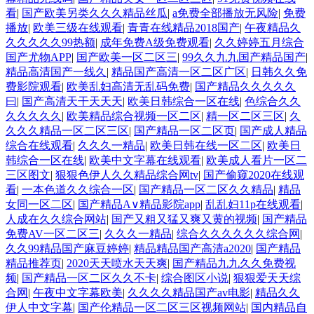
看
|
国产欧美另类久久久精品丝瓜
|
a免费全部播放无风险
|
免费
播放
|
欧美三级在线观看
|
青青在线精品2018国产
|
午夜精品久
久久久久久99热额
|
成年免费A级免费观看
|
久久婷婷五月综合
国产尤物APP
|
国产欧美一区二区三
|
99久久九九国产精品国产
|
精品高清国产一线久
|
精品国产高清一区二区广区
|
日韩久久免
费影院观看
|
欧美乱妇高清无乱码免费
|
国产精品久久久久久
曰
|
国产高清天干天天天
|
欧美日韩综合一区在线
|
色综合久久
久久久久久
|
欧美精品综合视频一区二区
|
精一区二区三区
|
久
久久久精品一区二区三区
|
国产精品一区二区页
|
国产成人精品
综合在线观看
|
久久久一精品
|
欧美日韩在线一区二区
|
欧美日
韩综合一区在线
|
欧美中文字幕在线观看
|
欧美成人看片一区二
三区图文
|
狠狠色伊人久久精品综合网tv
|
国产偷窥2020在线观
看
|
一本色道久久综合一区
|
国产精品一区二区久久精品
|
精品
女同一区二区
|
国产精品A∨精品影院app
|
乱乱妇11p在线观看
|
人成在久久综合网站
|
国产又粗又猛又爽又黄的视频
|
国产精品
免费AV一区二区三
|
久久久一精品
|
综合久久久久久久综合网
|
久久99精品国产麻豆婷婷
|
精品精品国产高清a2020
|
国产精品
精品推荐页
|
2020天天喷水天天爽
|
国产精品九九久久免费视
频
|
国产精品一区二区久久不卡
|
综合图区小说
|
狠狠爱天天综
合网
|
午夜中文字幕欧美
|
久久久久精品国产av电影
|
精品久久
伊人中文字幕
|
国产伦精品一区二区三区视频网站
|
国内精品自