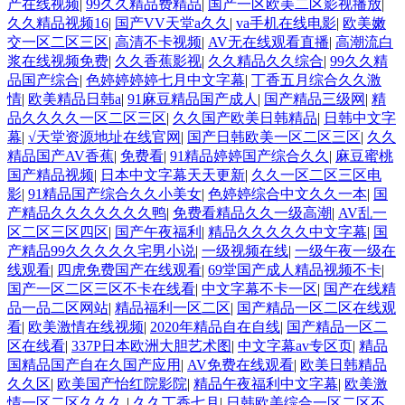
产在线视频
|
99久久精品费精品
|
国产一区欧美二区影视播放
|
久久精品视频16
|
国产VV天堂a久久
|
va手机在线电影
|
欧美嫩
交一区二区三区
|
高清不卡视频
|
AV无在线观看直播
|
高潮流白
浆在线视频免费
|
久久香蕉影视
|
久久精品久久综合
|
99久久精
品国产综合
|
色婷婷婷婷七月中文字幕
|
丁香五月综合久久激
情
|
欧美精品日韩a
|
91麻豆精品国产成人
|
国产精品三级网
|
精
品久久久久一区二区三区
|
久久国产欧美日韩精品
|
日韩中文字
幕
|
√天堂资源地址在线官网
|
国产日韩欧美一区二区三区
|
久久
精品国产AV香蕉
|
免费看
|
91精品婷婷国产综合久久
|
麻豆蜜桃
国产精品视频
|
日本中文字幕天天更新
|
久久一区二区三区电
影
|
91精品国产综合久久小美女
|
色婷婷综合中文久久一本
|
国
产精品久久久久久久久鸭
|
免费看精品久久一级高潮
|
AV乱一
区二区三区四区
|
国产午夜福利
|
精品久久久久久中文字幕
|
国
产精品99久久久久久宅男小说
|
一级视频在线
|
一级午夜一级在
线观看
|
四虎免费国产在线观看
|
69堂国产成人精品视频不卡
|
国产一区二区三区不卡在线看
|
中文字幕不卡一区
|
国产在线精
品一品二区网站
|
精品福利一区二区
|
国产精品一区二区在线观
看
|
欧美激情在线视频
|
2020年精品自在自线
|
国产精品一区二
区在线看
|
337P日本欧洲大胆艺术图
|
中文字幕av专区页
|
精品
国精品国产自在久国产应用
|
AV免费在线观看
|
欧美日韩精品
久久区
|
欧美国产怡红院影院
|
精品午夜福利中文字幕
|
欧美激
情一区二区久久久
|
久久丁香七月
|
日韩欧美综合一区二区不