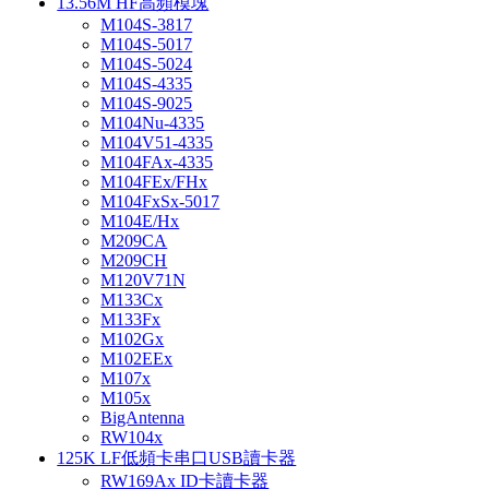
13.56M HF高頻模塊
M104S-3817
M104S-5017
M104S-5024
M104S-4335
M104S-9025
M104Nu-4335
M104V51-4335
M104FAx-4335
M104FEx/FHx
M104FxSx-5017
M104E/Hx
M209CA
M209CH
M120V71N
M133Cx
M133Fx
M102Gx
M102EEx
M107x
M105x
BigAntenna
RW104x
125K LF低頻卡串口USB讀卡器
RW169Ax ID卡讀卡器