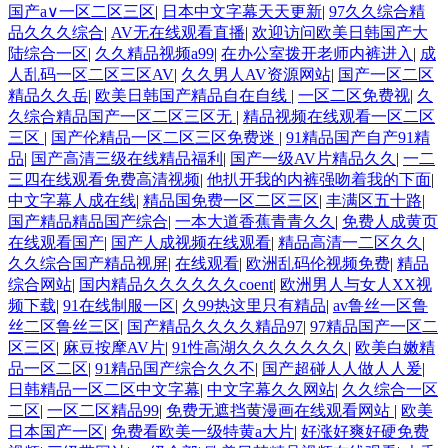
国产a∨一区二区三区
|
日本中文字幕天天更新
|
97久久综合精
品久久久综合
|
AV无在线观看直播
|
欢迎访问欧美日韩国产大
陆综合一区
|
久久精品视频a99
|
在办公室拨开老师内裤进入
|
成
人乱码一区二区三区AV
|
久久男人AV资源网站
|
国产一区二区
精品久久岳
|
欧美日韩国产精品自在自线
|
一区二区免费视
|
久
久综合精品国产一区二区三区无
|
精品视频在线观看一区二区
三区
|
国产伦精品一区二区三区免费迷
|
91精品国产自产91精
品
|
国产高清三级在线精品福利
|
国产一级AV片精品久久
|
一二
三四在线观看免费高清视频
|
他扒开我的内裤强吻着我的下面
|
中文字幕人成在线
|
精品国免费一区二区三区
|
丰满区五十路
|
国产精品精品国产综合
|
一本大道香蕉青青久久
|
免费人成黄页
在线观看国产
|
国产人成视频在线观看
|
精品高清一二区久久
|
久久综合国产精品视屏
|
在线观看
|
欧洲乱码伦视频免费
|
精品
综合网站
|
国内精品久久久久久久coent
|
欧洲男人与女人XX视
频下载
|
91在线制服一区
|
久99热这里只有精品
|
av鲁丝一区鲁
丝二区鲁丝三区
|
国产精品久久久久精品97
|
97精品国产一区二
区三区
|
麻豆按摩AV片
|
91性高湖久久久久久久久
|
欧美白嫩精
品一区二区
|
91精品国产综合久久不
|
国产超碰人人做人人爰
|
日韩精品一区二区中文字幕
|
中文字幕久久网站
|
久久综合一区
二区
|
一区二区精品99
|
免费无遮挡黄漫画在线观看网站
|
欧美
日本国产一区
|
免费看欧美一级特黄a大片
|
好涨好爽好硬免费