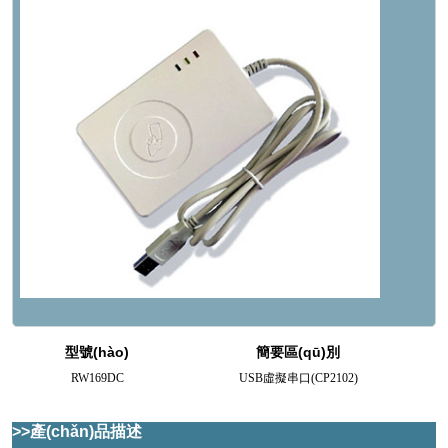
型號(hào)
簡要區(qū)別
RW169DC
USB虛擬串口(CP2102)
>>產(chǎn)品描述