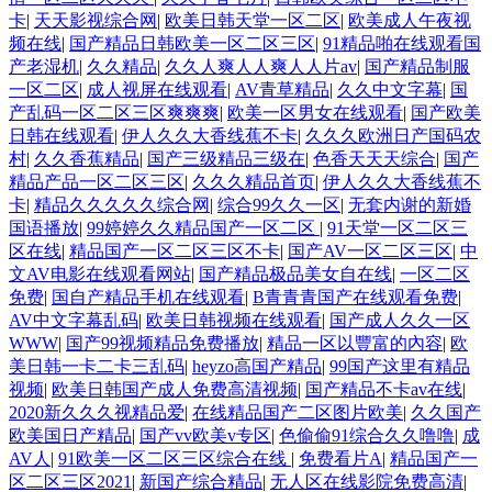
卡
|
天天影视综合网
|
欧美日韩天堂一区二区
|
欧美成人午夜视
频在线
|
国产精品日韩欧美一区二区三区
|
91精品啪在线观看国
产老湿机
|
久久精品
|
久久人爽人人爽人人片av
|
国产精品制服
一区二区
|
成人视屏在线观看
|
AV青草精品
|
久久中文字幕
|
国
产乱码一区二区三区爽爽爽
|
欧美一区男女在线观看
|
国产欧美
日韩在线观看
|
伊人久久大香线蕉不卡
|
久久久欧洲日产国码农
村
|
久久香蕉精品
|
国产三级精品三级在
|
色香天天天综合
|
国产
精品产品一区二区三区
|
久久久精品首页
|
伊人久久大香线蕉不
卡
|
精品久久久久久综合网
|
综合99久久一区
|
无套内谢的新婚
国语播放
|
99婷婷久久精品国产一区二区
|
91天堂一区二区三
区在线
|
精品国产一区二区三区不卡
|
国产AV一区二区三区
|
中
文AV电影在线观看网站
|
国产精品极品美女自在线
|
一区二区
免费
|
国自产精品手机在线观看
|
B青青青国产在线观看免费
|
AV中文字幕乱码
|
欧美日韩视频在线观看
|
国产成人久久一区
WWW
|
国产99视频精品免费播放
|
精品一区以豐富的內容
|
欧
美日韩一卡二卡三乱码
|
heyzo高国产精品
|
99国产这里有精品
视频
|
欧美日韩国产成人免费高清视频
|
国产精品不卡av在线
|
2020新久久久视精品爱
|
在线精品国产二区图片欧美
|
久久国产
欧美国日产精品
|
国产vv欧美v专区
|
色偷偷91综合久久噜噜
|
成
AV人
|
91欧美一区二区三区综合在线
|
免费看片A
|
精品国产一
区二区三区2021
|
新国产综合精品
|
无人区在线影院免费高清
|