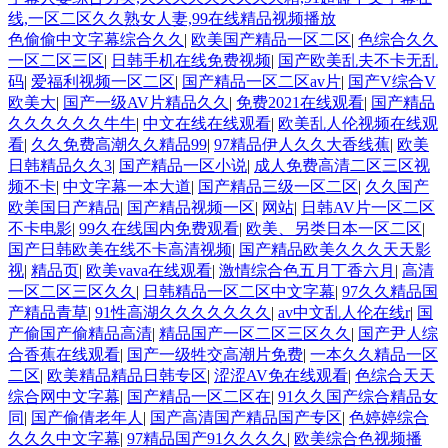
线,一区二区久久熟女人妻,99在线精品视频播放
色偷偷中文字幕综合久久
|
欧美国产精品一区二区
|
色综合久久
一区二区三区
|
日韩手机在线免费视频
|
国产欧美乱夫不卡无乱
码
|
爱福利视频一区二区
|
国产精品一区二区av片
|
国产V综合V
欧美大
|
国产一级AV片精品久久
|
免费2021在线观看
|
国产精品
久久久久久久牛牛
|
中文在线在线观看
|
欧美乱人伦视频在线观
看
|
久久免费高潮久久精品99
|
97精品伊人久久大香线蕉
|
欧美
日韩精品久久3
|
国产精品一区小说
|
成人免费高清二区三区视
频不卡
|
中文字幕一本大道
|
国产精品三级一区二区
|
久久国产
欧美国日产精品
|
国产精品视频一区
|
网站
|
日韩AV片一区二区
不卡电影
|
99久在线国内免费观看
|
欧美、另类日本一区二区
|
国产日韩欧美在线不卡高清视频
|
国产精品欧美久久久天天影
视
|
精品页
|
欧美vava在线观看
|
激情综合色五月丁香六月
|
高清
一区二区三区久久
|
日韩精品一区二区中文字幕
|
97久久精品国
产精品青草
|
91性高湖久久久久久久久
|
av中文乱人伦在线r
|
国
产偷国产偷精品高清
|
精品国产一区二区三区久久
|
国产尹人综
合香蕉在线观看
|
国产一级牲交高潮片免费
|
一本久久精品一区
二区
|
欧美精品精品日韩专区
|
涩涩AV免在线观看
|
色综合天天
综合网中文字幕
|
国产精品一区二区在
|
91久久国产综合精品女
同
|
国产偷倩老年人
|
国产高清国产精品国产专区
|
色婷婷综合
久久久中文字幕
|
97精品国产91久久久久
|
欧美综合色视频播