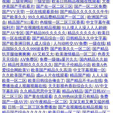
视频
|
三级带网站
|
一级全部
|
欧美日韩精品视频在线观看
|
大香
伊蕉国产手机看片
|
国产在一区二区三区
|
国产一区二区免费
|
国产VV天堂
|
一区在线观看原创
|
国产精品久久久久久久牛牛
|
国产欧美久久
|
99久久精品费精品国产一区二区
|
欧洲国产综
合
|
精品国产911看片
|
色狠狠一区二区三区香蕉
|
中文字幕午夜
福利片
|
国产在视频线在精品视频
|
91人摸人人澡人人人超碰
|
国产AV专区
|
国产精品99久久久久久
|
精品久久久久久
|
欧美日
韩一区在线观看
|
国产精品综合一区
|
日韩精品久久中文字幕
|
国产欧美洲日韩人成人综合
|
人与动牲交AV免费
|
一级在线
|
精
品国际久久久久999波多野
|
国产欧美久久一区二区
|
国产精品
扒开腿做爽爽爽
|
AV又粗又大
|
欧美激情极品一区二区
|
色香天
天天综合
|
AⅤ免费区
|
免费一级做a爰片久久
|
国内精品久久妲
己
|
精品性高朝久久久久久久
|
国产乱子伦精品小说
|
欧美A色
爱综合网欧美V
|
欧美国产精品久久高清
|
中文字幕视频一区
|
久久欧美国产精品
|
成av人片在线观看
|
精品国产精
|
人人人澡
欧美一区二区
|
欧美日韩综合俺去了
|
国产精品不卡av在线
|
免
费播放成人视频视频在线
|
天天影视色香欲综合久久
|
AV中文
字幕乱码
|
久久精品思思中文字幕
|
精品aⅤ精品
|
国产日韩AV一
区二区三区
|
国产黄在线观看
|
久久99热66这里只有精品
|
免费
国产一级AV片
|
AV午夜精品一区二区
|
又深又粗又爽又猛的视
频
|
日韩一区二区三区免费播放
|
国产在视频线在精品视频
|
91
精品国产综合久久久久久
|
欧美日韩一区二区
|
国产精品一区二