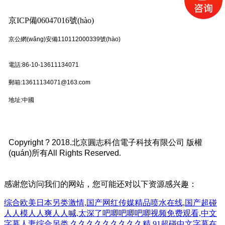
京ICP備06047016號(hào)
京公網(wǎng)安備110112000339號(hào)
電話:86-10-13611134071
郵箱:13611134071@163.com
地址:中國
Copyright ? 2018.北京圓志科信電子科技有限公司 版權
(quán)所有All Rights Reserved
.
感谢您访问我们的网站，您可能还对以下资源感兴趣：
综合欧美日本另类激情,国产网红传媒精品喷水在线,国产超碰
人人模人人爽人人喊,太深了吧唧吧唧吧唧视频免费观看,中文
字幕人妻综合另类,久久久久久久久久久精,91超碰中文字幕在