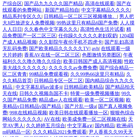
产综合区
|
国产品九九久久久国产精品
|
高清在线观看
|
国产在
线观看的免费网站
|
新国产精品拍自
|
中文字幕精品久久久久
|
精品系列专区久久
|
日韩精品一区二区三区视频播放。
|
男人把
大Ji巴放进女人免费视频
|
99热这里只有精品6国产免费
|
人人摸
人人日日
|
久久春色中文字幕久久久
|
高清性色生活片试看
|
精
品免费国产一区二区三区
|
任你躁久久久久久老妇双奶
|
1204国
产成人精品视频
|
久久影院午夜伦手机不四虎卡
|
国产乱妇高清
无乱码免费
|
国产欧美精品久久久久久TV
|
avh
|
在线观看一级
大片婷婷
|
香蕉AV在线一区二区三区
|
色图激情另类图区
|
午夜
福利久久久噜久噜久久综合
|
欧美日韩国产成人高清视频
|
性欧
美大战久久久久久久
|
久久久久久av免费免费
|
国产综合精品一
区二区青青
|
99精品免费观看视
|
久久99热66这里只有精品
|
久
久久精品首页
|
日韩精品专区一区二区
|
国内精品综合九九久久
精品
|
中文字幕乱码av波多ji
|
日韩精品欧美精品
|
国产精品拍天
天在线
|
日韩久久视频岛国不卡
|
特黄一级免费视频播放
|
99久
久国产精品免费
|
精品成av人在线观看
|
欧美一区二区视频
|
欧
美精品v日韩精品v国产精品
|
国产片乱一级a
|
国产真人视频免
费
|
99R在线精品视频
|
欧美日韩在线观看播放一区
|
狠狠色综合
网站久久久久久久
|
AV在线
|
欧美成免费一区二区视频在线
|
天
堂AV男人
|
久久婷婷五月综合
|
中文字幕a∨
|
国内精品
|
欧洲s码
m码精品一区
|
久久久精品2021免费观看
|
尹人香蕉久久99天天