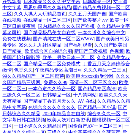
在线观看
|
日本精品久久久久中文字幕
|
日韩精品一区
|
女丰满
中文字幕
|
思思99思思久久新精品
|
国产精品免费视频一区二区
三区
|
久久人搡人人玩精品首页
|
久久五月天国产自
|
国产欧美
在线视频
|
在线精品一区二区三区
|
国产欧美整片∧v
|
欧美一区
三区日韩版夜黑
|
国内精品久久久久国产盗摄
|
久久精品中文字
幕老司机
|
国产精品极品美女自在线
|
一本久道久久综合中文
|
免费在线视频
|
国产清纯在线一区二区WWW
|
国产欧美日韩另
类专区
|
99久久九九社区精品
|
国产福利观看
|
久久国产欧美国
日产精品
|
欧美综合区自拍综合图
|
新国产三级视频
|
色视频
|
欧
美国产怡红院影院
|
欧美、另类日本一区二区
|
久久精品美女av
一区二区
|
国产精品一区二区免费模式
|
丁香五月天之婷婷综合
缴情
|
色香久久
|
午夜精品专区高潮日w
|
久久久精品一二三区
|
99久久精品国产一区二区蜜芽
|
欧美巨大xxxx做受沙滩
|
久久久
久国产精品三级网
|
免费久久99
|
高清一区二区三区久久
|
欧美
一区二区三
|
一本色道久久综合一区
|
国产精品专区高清
|
欧美
三级久久一区二区
|
日韩精品一区
|
十八禁网站
|
欧美久久久天
天有精品
|
国产精品丁香五月天久久
|
AV 在线
|
久久精品久久精
品中文字幕
|
色综合久久久久久久久
|
国产精品一区小说
|
国产
日韩综合久久精品
|
2020年精品自在自线
|
综合99久久一区
|
中
文字幕日韩在线视频
|
欧美人妖对白新资讯
|
国模视频一区二区
三区
|
一日本道久久久精品国产
|
国偷自产AV一区二区三区
|
一
本色道久久综合一区
|
三级久久
|
中文字幕综合久久菠萝蜜
|
欧