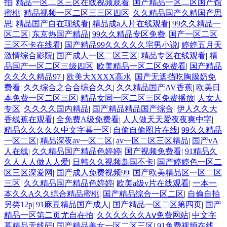
拍
|
精品一区二区三区在线视频观看
|
国产精品一区二区国产馆
蜜桃
|
精品视频一区二区三三区四区
|
久久精品国产久精国产思
思
|
精品国产自在现线看
|
精品成a人片在线观看
|
99久久精品一
区二区
|
东京热国产精品
|
99久久精品专区免费
|
国产一区二区
三区不卡在线看
|
国产精品99久久久久久宅男小说
|
婷婷五月天
激情综合影院
|
国产成人一区二区三区
|
精品专区在线观看
|
精
品国产一区二区三级四区
|
欧美精品一区二区免费看
|
国产精品
久久久久精品97
|
欧美大XXXX高水
|
国产无遮挡吃胸膜奶免
费看
|
久久综合之合合综合久久
|
久久精品国产AV香蕉
|
欧美日
本免费一区二区三区
|
精品女同一区二区三区免费播放
|
人女人
专区
|
久久久久国内精品
|
国产精品精品国产综合
|
伊人久久大
香线蕉在观看
|
全免费A级免费看
|
人人做天天爱夜夜爽中字
|
精品久久久久久中文字幕一区
|
自偷自偷图片在线
|
99久久精品
一区二区
|
精品深夜av一区二区
|
av一区二区三区精品
|
国产vA
人在线
|
久久精品国产精品色婷婷
|
国产视频免费看
|
91精品久
久人人人做人人爱
|
日韩久久视频岛国不卡
|
国产婷婷色一区二
区三区深爱网
|
国产成人免费视频99
|
国产欧美精品区一区二区
三区
|
久久精品国产精品色婷婷
|
欧美a级v片在线观看
|
一本一
本久久A久久综合精品蜜桃
|
国产精品综合一区二区
|
自偷自拍
另类12p
|
91麻豆精品国产成人
|
国产精品一区二区第四页
|
国产
精品一区第二页尤自在拍
|
久久久久久久Aⅴ免费网站
|
中文字
幕精品无线码
|
国产精品美女一区二区三区
|
91免费视频在线