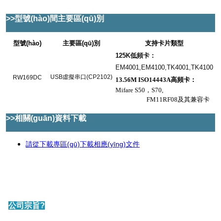
>>型號(hào)間主要區(qū)別
型號(hào)
主要區(qū)別
支持卡片類型
125K低頻卡：
EM4001,EM4100,TK4001,TK4100
USB虛擬串口(CP2102)
RW169DC
13.56M ISO14443A高頻卡：
Mifare S50，S70,
FM11RF08及其兼容卡
>>相關(guān)資料下載
請從下載專區(qū)下載相應(yīng)文件
公司宗旨?