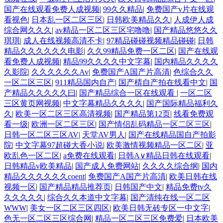
国产在线观看免费人成视频
|
99久久精品
|
免费国产v片在线观
看视色
|
日本乱一区二区三区
|
日韩欧美精品久久
|
人成伊人成
综合网久久久
|
av精品一区二区三区宅噜噜
|
国产精品悠悠久久
琪琪
|
成人在线视频高清不卡
|
97精品碰碰视频精品碰碰
|
日韩
精品久久久久久久电影
|
久久99精品免费一区二区
|
国产在线观
看免费人成视频
|
精品99久久久久中文字幕
|
国内精品久久久久
久影院
|
久久久久久久Av
|
免费国产A国产片高清
|
色综合久久
一区二区三区
|
911精品国内自产
|
国产棈自产拍在线看中文
|
国
产精品久久久久久曰
|
国产精品综合一区在线观看
|
一区二区
三区黄页网视频
|
中文字幕精品久久久久
|
国产国际精品福利久
久
|
欧美一区二区三区高清视频
|
国产精品第12页
|
线看免费观
看一级
|
欧洲一区二区三区
|
国产情侣乱码精品一区二区三区
|
日韩一区二区三区AV
|
天堂AV男人
|
国产在线精品国自产拍影
院
|
中文字幕97超碰大香小说
|
欧美激情视频精品一区二区
|
亚
欧乱色一区二区
|
a免费在线观看
|
日韩A∨精品日韩在线观看
|
日韩精品v欧美精品
|
国产成人免费网站
|
久久久久综合纲
|
国内
精品久久久久久久coent
|
免费国产A国产片高清
|
欧美日韩在线
视频一区
|
国产精品精品推荐页
|
日韩国产中文
|
精品免费tv久
久久久久久
|
综合久久本道中文字幕
|
国产清纯在线一区二区
WWW
|
美女一区二区三区四区
|
欧美日韩无砖专区一中文字
|
色无一区二区三区综合网
|
精品一区二区三区免费爱
|
日本欧美