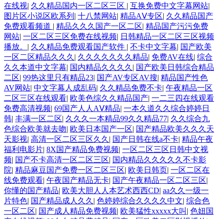
在线视
|
久久精品国内一区二区三区
|
互换免费中文字幕网站
|
图片区小说区欧系列
|
十八禁网站
|
精品AⅤ专区
|
久久精品国产
免费观看频道
|
精品久久久国产一区二区
|
精品国产污污免费
网站
|
一区二区三区免费在线视频
|
日韩精品一区二区三区视频
播放。
|
久久精品免费观看国产软件
|
不卡中文字幕
|
国产欧美
一区二区精品久久久
|
久久久久久久久精品
|
免费AV在线
|
综合
久久本道中文字幕
|
国内精品久久久久
|
国产欧美日韩综合精品
二区
|
99热这里只有精品23
|
国产AV专区AV搜
|
精品国产性色
AV网站
|
中文字幕人成乱码
|
久久精品免费不卡
|
午夜精品一区
二区三区在线观看
|
欧美色综久久精品国产
|
一二三四在线观看
免费高清视频
|
69国产人人AⅤ精品
|
一本久道久久综合婷婷日
韩
|
丰满一区二区
|
久久久一本精品99久久精品77
|
久久综合九
色综合欧美就去吻
|
欧美日本国产一区
|
国产精品欧美久久久天
天影视
|
高清一区二区三区久久
|
国产日韩在线a不卡
|
精品午夜
福利电影片
|
8X国产精品免费视频
|
一区二区三区日韩中文视
频
|
国产不卡高清一区二区三区
|
国内精品久久久久久不卡影
院
|
精品麻豆国产免费一区二区三区
|
欧美日韩页
|
一区二区在
线免费观看
|
午夜国产精品无卡
|
国产午夜精品一区二区三区
|
你懂的国产精品
|
欧美大胆人人本艺术西西CD
|
aa久久一级一
片特色
|
国产精品成人久久
|
色婷婷综合久久久久中文
|
综合色
一区二区
|
国产成人精品免费视频
|
欧美猛性xxxxx大叫
|
色妞国