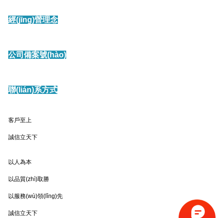
經(jīng)營理念
公司備案號(hào)
聯(lián)系方式
客戶至上
誠信立天下
以人為本
以品質(zhì)取勝
以服務(wù)領(lǐng)先
誠信立天下