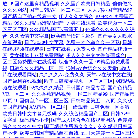
放
|
99国产这里有精品视频
|
久久国产欧美日韩精品
|
偷偷做久
久久久网站
|
国产日韩AV一区二区三区
|
人人超碰国产精品97
|
国产棈自产拍在线看中文
|
伊人久久大综合
|
K99久久免费国产
精品
|
99久久精品费精品国产
|
另类在线观看
|
欧美视频一区二
区三区四区
|
久久精品a国产v高清不卡
|
色综合久久久久久久综
合
|
久久激情中文字幕
|
欧美国产怡红院影院
|
国产美女人喷水
在线观看
|
日产2020中文字幕
|
免费一本色道久久一区熟
|
日韩
在线a视频在线观看
|
日本在线看片免费大黄
|
国产精品视频一
区
|
美女裸体十八禁免费网站
|
伊人久久中文大香线蕉综合
|
一
区二区免费国产在线观看
|
综合99久久一区
|
99精品免费观看
视
|
日韩久久久精品一区二区
|
浪潮AV色综合久久天堂
|
成a人
片在线观看网站
|
久久久久Av免费久久
|
天堂а√在线中文在线
|
国产福利在线视频
|
欧美日韩精品视频一区二区三区
|
网精品视
频在线观看
|
92久久久久精品
|
日韩国产精品专区
|
国产色精品
VR一区二区
|
久久香蕉精品视频
|
一区二区精品99
|
国产精品第
12页
|
91国偷自产一区二区三区
|
日韩精品第五十八页
|
久久欧
美国产精品
|
AⅤ精品一区二区
|
一级观看
|
日韩免费一区高清
|
欧美日韩中文字幕无线码
|
久久综合精品国产二区
|
日韩Av中
文字幕
|
极品精品不卡
|
国产成人综合色在线观看网站
|
色婷婷
综合久久久久中文
|
国产精品免费看久久久7
|
久久精品日韩国
产不卡
|
欧美日韩国产精品自在自线
|
五月天婷婷一区二区三区