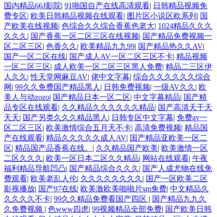
国内精品66J影院
|
91啪国自产在线高清观看
|
日韩精品视频免
费专区
|
欧美日韩精品视频在线观看
|
图片区小说区欧系列
|
国
产欧美在线视频
|
色综合久久综合香蕉色老大
|
1024精品久久久
久久久
|
国产香蕉一区二区三区在线视频
|
国产精品免费视频一
区二区三区
|
色香久久
|
欧美精品九九99
|
国产精品热久久AV
|
国产一区二区在线
|
国产成人AV一区二区三区不卡
|
精品视频
一区二区三区
|
成人欧美一区二区三区黑人免费
|
精品二三区伊
人久久
|
性天堂网麻豆AV
|
佬中文字幕
|
综合久久久久久久综合
网
|
99久久免费国产精品黑人
|
日韩免费视频
|
一级AV久久
|
欧
美人与动zozo
|
国产精品日本一区二区
|
中文字幕精品
|
国产精
品专区在线观看
|
久久精品久久久久久久精品
|
国产高清天干天
天天
|
国产另类久久久精品黑人
|
日韩专区中文字幕
|
免费av一
区二区三区
|
欧美激情综合五月天不卡
|
高清免费视频
|
精品国
产在线观看
|
精品久久久久久成人AV
|
国产精品亚欧美一区二
区
|
精品国产品香蕉在线。
|
久久精品国产欧美
|
欧美激情一区
二区久久久
|
欧美一区日本二区久久精品
|
网站在线观看
|
午夜
福利精品导航凹凸
|
国产精品综合久久久
|
国产人成尤物在线免
费观看
|
欧美老乱人伦
|
久久久久久久久久
|
国产一区欧美二区
影视播放
|
国产97在线
|
欧美激欧美啪啪片sm免费
|
中文精品久
久久久久不卡
|
99久久精品免费看国产四区
|
国产精品九九久
久免费视频
|
色www四虎
|
99视频精品全部免费
|
国产欧美日韩