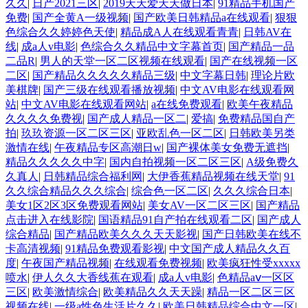
久久
|
日产2021三区
|
2019天天爱天天做日本
|
91精品手机国产
免费
|
国产全黄A一级视频
|
国产欧美日韩精品a在线观看
|
狠狠
色综合久久婷婷色天使
|
精品成A人在线观看青青
|
日韩AV在
线
|
成a人v电影
|
色综合久久精品中文字幕首页
|
国产精品一品
二品R
|
男人的天堂一区二区视频在线观看
|
国产在线视频一区
二区
|
国产精品久久久久久精品三级
|
中文字幕日韩
|
理论片欧
美棋牌
|
国产三级在线观看播放视频
|
中文AV电影在线观看网
站
|
中文AV电影在线观看网站
|
a在线免费观看
|
欧美午夜精品
久久久久免费视
|
国产成人精品一区二
|
爱搞
|
免费精品国自产
拍
|
玖玖资源一区二区三区
|
亚欧乱色一区二区
|
日韩欧美另类
激情在线
|
午夜精品专区高潮日w
|
国产裸体美女免费无遮挡
|
精品久久久久久中字
|
国内自拍视频一区二区三区
|
A级免费久
久真人
|
日韩精品综合福利网
|
大伊香蕉精品视频在线天堂
|
91
久久综合精品久久久综合
|
综合色一区二区
|
久久久综合日本
|
美女1区2区3区免费观看网站
|
美女AV一区二区三区
|
国产精品
点击进入在线影院
|
国语精品91自产拍在线观看二区
|
国产成人
综合精品
|
国产精品欧美久久久天天影视
|
国产日韩欧美在线不
卡高清视频
|
91精品免费观看影视
|
中文国产成人精品久久百
度
|
午夜国产精品视频
|
在线观看免费视频
|
欧美疯狂性受xxxxx
喷水
|
伊人久久大香线蕉在观看
|
成a人v电影
|
色精品aⅴ一区区
三区
|
欧美激情综合
|
欧美精品久久天天躁
|
精品一区二区三区
视频在线
|
一级a性色生活片久久
|
欧美日韩精品综合中文一区
|