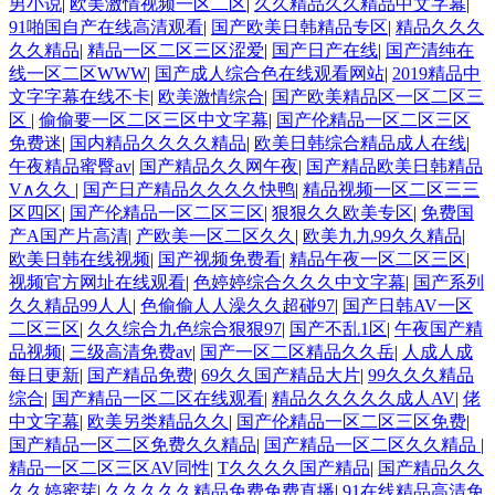
男小说
|
欧美激情视频一区二区
|
久久精品久久精品中文字幕
|
91啪国自产在线高清观看
|
国产欧美日韩精品专区
|
精品久久久
久久精品
|
精品一区二区三区涩爱
|
国产日产在线
|
国产清纯在
线一区二区WWW
|
国产成人综合色在线观看网站
|
2019精品中
文字字幕在线不卡
|
欧美激情综合
|
国产欧美精品区一区二区三
区
|
偷偷要一区二区三区中文字幕
|
国产伦精品一区二区三区
免费迷
|
国内精品久久久久精品
|
欧美日韩综合精品成人在线
|
午夜精品蜜臀av
|
国产精品久久网午夜
|
国产精品欧美日韩精品
V∧久久
|
国产日产精品久久久久快鸭
|
精品视频一区二区三三
区四区
|
国产伦精品一区二区三区
|
狠狠久久欧美专区
|
免费国
产A国产片高清
|
产欧美一区二区久久
|
欧美九九99久久精品
|
欧美日韩在线视频
|
国产视频免费看
|
精品午夜一区二区三区
|
视频官方网址在线观看
|
色婷婷综合久久久中文字幕
|
国产系列
久久精品99人人
|
色偷偷人人澡久久超碰97
|
国产日韩AV一区
二区三区
|
久久综合九色综合狠狠97
|
国产不乱1区
|
午夜国产精
品视频
|
三级高清免费av
|
国产一区二区精品久久岳
|
人成人成
每日更新
|
国产精品免费
|
69久久国产精品大片
|
99久久久精品
综合
|
国产精品一区二区在线观看
|
精品久久久久久成人AV
|
佬
中文字幕
|
欧美另类精品久久
|
国产伦精品一区二区三区免费
|
国产精品一区二区免费久久精品
|
国产精品一区二区久久精品
|
精品一区二区三区AV同性
|
T久久久久国产精品
|
国产精品久久
久久婷蜜芽
|
久久久久久精品免费免费直播
|
91在线精品高清免