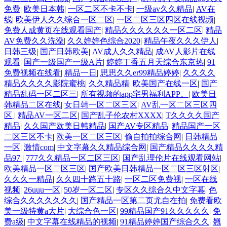
免费
|
欧美日本韩
|
一区二区不卡不卡
|
一级av久久精品
|
AV在
线
|
欧美伊人久久综合一区二区
|
一区二区三区四区在线视频
|
免费人成黄页在线观看国产
|
精品久久久久久久一区二区
|
精品
AV免费久久洗澡
|
久久婷婷色综合2020
|
精品午夜久久久伊人
|
日韩三级
|
国产日韩欧美
|
AV成人久久精品
|
成AV人影片在线
观看
|
国产一级国产一级A片
|
婷婷丁香五月天综合东京热
|
91
免费视频在线看
|
精品一日
|
思思久久er99精品婷婷
|
久久久久
精品久久久久影院蜜桃
|
久久精品精
|
欧美国产在线一区
|
国产
精品乱码一区二区三
|
所有视频的app宅男福利APP。
|
欧美日
韩精品二区在线
|
女日韩一区二区三区
|
AV乱一区二区三区四
区
|
精品AV一区二区
|
国产乱子伦农村XXXX
|
T久久久久国产
精品
|
久久国产欧美日韩精品
|
国产AV专区精品
|
精品国产一区
二区三区不卡
|
欧美一区二区三区
|
偷自拍拍综合网
|
日韩精品
一区
|
激情com
|
中文字幕久久精品综合网
|
国产精品久久久久精
品97
|
777久久精品一区二区三区
|
国产乱理伦片在线观看网站
|
欧美精品一区二区三区
|
国产欧美日韩精品一区二区三区射区
|
久久久一精品
|
久久四十路五十路
|
一区二区免费视
|
一区在线
视频
|
26uuu一区
|
50岁一区二区
|
专区久久综合久中文字幕
|
色
综合久久久久久久久
|
国产精品一区第二页尤自在拍
|
免费看欧
美一级特黄a大片
|
大综合色一区
|
99精品国产91久久久久久
|
免
费a级
|
中文字幕在线精品的视频
|
91精品婷婷国产综合久久
|
翘