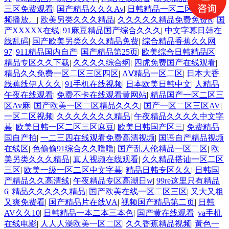
三区免费观看
|
国产精品久久久Av
|
日韩精品一区二区三区视
频播放。
|
欧美另类久久久精品
|
久久久久久精品免费免费R
|
国
产XXXXX在线
|
91麻豆精品国产综合久久久
|
中文字幕日韩在
线乱码
|
国产欧美另类久久久精品免费
|
综合精品香蕉久久网
97
|
911精品国内自产
|
国产精品第25页
|
欧美综合日韩精品区
|
精品专区久久下载
|
久久久久综合纲
|
四虎免费国产在线观看
|
精品久久免费一区二区三区四区
|
AⅤ精品一区二区
|
日本大香
线蕉线伊人久久
|
91手机在线视频
|
日本欧美日韩中文
|
人精品
午夜在线观看
|
免费不卡在线观看黄网站
|
精品国产一区二区三
区Av麻
|
国产欧美一区二区精品久久久
|
国产一区二区三区AV
|
一区二区视频
|
久久久久久久久精品
|
午夜精品久久久久中文字
幕
|
欧美日韩一区二区三区麻豆
|
欧美日韩国产区三
|
免费精品
国自产拍
|
一二三四在线观看免费高清视频
|
国语自产精品视频
在线区
|
色偷偷91综合久久噜噜
|
国产乱人伦精品一区二区
|
欧
美另类久久久精品
|
真人视频在线观看
|
久久精品搭讪一区二区
三区
|
欧美一级一区二区中文字幕
|
精品日韩专区久久
|
日韩国
产精品久久高清线
|
午夜精品专区高潮日w
|
99re这里只有精品
6
|
精品久久久久久精品
|
国产欧美在线一区二区三区
|
又大又粗
又爽免费看
|
国产精品片在线ⅤA
|
视频国产精品第二页
|
日韩
AV久久10
|
日韩精品一本二本三本色
|
国产黄在线观看
|
va手机
在线电影
|
人人人澡欧美一区二区
|
久久香蕉精品视频
|
黃色一