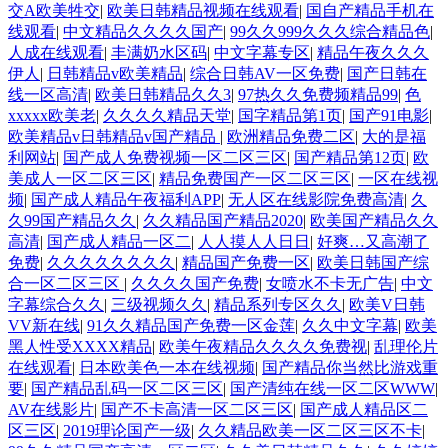
交A欧美牲交
|
欧美日韩精品视频在线观看
|
国自产精品手机在
线观看
|
中文精品久久久久国产
|
99久久999久久久综合精品色
|
人成在线观看
|
丰满奶水区码
|
中文字幕专区
|
精品午夜久久久
伊人
|
日韩精品v欧美精品
|
综合日韩AV一区免费
|
国产日韩在
线一区高清
|
欧美日韩精品久久3
|
97热久久免费频精品99
|
色
xxxxx欧美老
|
久久久久精品天堂
|
国字精品第1页
|
国产91电影
|
欧美精品v日韩精品v国产精品
|
欧洲精品免费二区
|
大的是福
利网站
|
国产成人免费视频一区二区三区
|
国产精品第12页
|
欧
美成人一区二区三区
|
精品免费国产一区二区三区
|
一区在线视
频
|
国产成人精品午夜福利APP
|
无人区在线影院免费高清
|
久
久99国产精品久久
|
久久精品国产精品2020
|
欧美国产精品久久
高清
|
国产成人精品一区二
|
人人摸人人日日
|
好爽…又高潮了
免费
|
久久久久久久久久
|
精品国产免费一区
|
欧美日韩国产综
合一区二区三区
|
久久久久国产免费
|
女喷水不卡无广告
|
中文
字幕综合久久
|
三级视频久久
|
精品系列专区久久
|
欧美V日韩
VV新在线
|
91久久精品国产免费一区金莲
|
久久中文字幕
|
欧美
黑人性受XXXX精品
|
欧美午夜精品久久久久免费视
|
乱理伦片
在线观看
|
日本欧美色一本在线视频
|
国产精品你当然比游戏重
要
|
国产精品乱码一区二区三区
|
国产清纯在线一区二区WWW
|
AV在线影片
|
国产不卡高清一区二区三区
|
国产成人精品区二
区三区
|
2019理论国产一级
|
久久精品欧美一区二区三区不卡
|