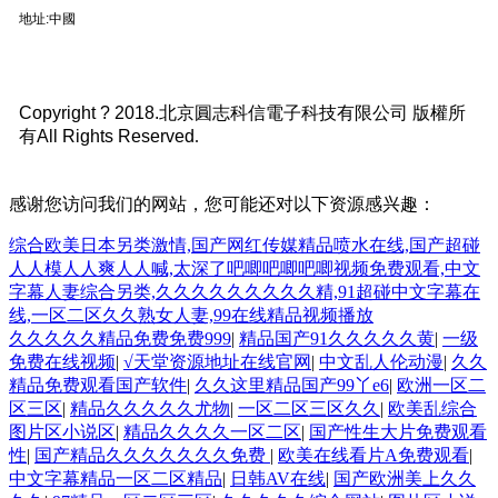
地址:中國
Copyright ? 2018.北京圓志科信電子科技有限公司 版權所
有All Rights Reserved
.
感谢您访问我们的网站，您可能还对以下资源感兴趣：
综合欧美日本另类激情,国产网红传媒精品喷水在线,国产超碰
人人模人人爽人人喊,太深了吧唧吧唧吧唧视频免费观看,中文
字幕人妻综合另类,久久久久久久久久久精,91超碰中文字幕在
线,一区二区久久熟女人妻,99在线精品视频播放
久久久久久精品免费免费999
|
精品国产91久久久久久黄
|
一级
免费在线视频
|
√天堂资源地址在线官网
|
中文乱人伦动漫
|
久久
精品免费观看国产软件
|
久久这里精品国产99丫e6
|
欧洲一区二
区三区
|
精品久久久久久尤物
|
一区二区三区久久
|
欧美乱综合
图片区小说区
|
精品久久久久一区二区
|
国产性生大片免费观看
性
|
国产精品久久久久久久久免费
|
欧美在线看片A免费观看
|
中文字幕精品一区二区精品
|
日韩AV在线
|
国产欧洲美上久久