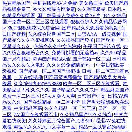
热在精品国产
|
手机在线看AV片免费
|
美女偷自拍
|
欧美国产精
品视频免费三
|
99久久精品专区免费
|
久久香蕉精品
|
日本乱人
伦精品免费观看
|
国产精品成人免费久久黄AV片
|
99久久精品
|
国产免费一区二区三区在线观看
|
狠狠色伊人久久精品综合网
tv
|
色丁狠狠桃花久久综合网
|
国产精品久久免费看的视频
|
白
白国产视频
|
久久综合经典国产二区
|
日韩AAA一级黄视频
|
国
产精品久久久久蜜桃网站
|
久久精品国产欧美
|
国产欧美一区二
区精品久久久
|
色综合久久中文色婷婷
|
午夜国产理论在线
|
99
久久综合狠狠综合久久
|
免费可以看的无遮挡av
|
久久999精品
国产只有精品
|
欧美国产精品综合
|
国产视频一区二区
|
日韩精
品久久久久久久电影
|
久久久99免费精品区一
|
中美日韩欧美一
级视频
|
国产精品一区二区国产馆蜜桃
|
日韩一区二区三区夜色
视频
|
一区在线视频
|
国产高清免费播放
|
国产精品欧美大片在
线看
|
久久综合九色综合8888
|
欧美一区二区三区在线观看
|
欧
美精品乱人伦久久久久
|
国产精品久久久久久曰
|
精品麻豆国产
免费一区二区三区
|
97人人澡人人爽
|
日韩国产中文
|
日韩AV精
品久久久
|
国产在线精品一区二区不卡
|
国产男女猛烈视频在线
观看
|
中文精品字幕
|
久久久精品一区二区三区
|
日产一区二区
三区
|
AV国产在线观看不卡
|
久久精品国产91久久综合
|
中文字
幕在线欧美
|
久久婷婷五月综合国产尤物APP
|
涩涩AV免在线
观看
|
精品久久久久久中文字幕一区
|
精品一区以豐富的內容
|