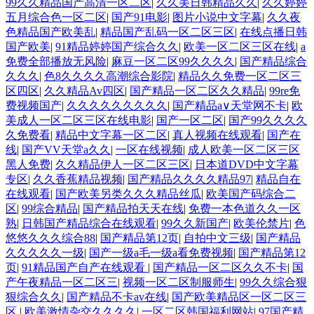
99久久精品国产高清一区二区
|
久久美日韩精品久久
|
久久婷婷
五月综合色一区二区
|
国产91电影
|
图片小说中文字幕
|
久久夜
色精品国产欧美乱
|
精品国产乱码一区二区三区
|
在线点播日韩
国产欧美
|
91精品婷婷国产综合久久
|
欧美一区二区三区在线
|
a
免费全部播放无风险
|
麻豆一区二区99久久久久
|
国产精品综合
久久久
|
色8久久久久高潮综合影院
|
精品久久免费一区二区三
区四区
|
久久精品Av四区
|
国产精品一区二区久久精品
|
99re免
费视频国产
|
久久久久久久久久久
|
国产精品а∨天堂网不卡
|
欧
美成人一区二区三区在线电影
|
国产一区二区
|
国产99久久久久
久免费看
|
精品中文字幕一区二区
|
真人视频在线观看
|
国产在
线
|
国产VV天堂a久久
|
一区在线视频
|
成人欧美一区二区三区
黑人免费
|
久久精品伊人一区二区三区
|
日本道DVD中文字幕
专区
|
久久香蕉精品视频
|
国产精品久久久久精品97
|
精品自在
在线观看
|
国产欧美另类久久久精品丝瓜
|
欧美国产码综合二
区
|
99综合精品
|
国产精品拍天天在线
|
免费一本色道久久一区
熟
|
日韩国产精品综合在线观看
|
99久久新国产
|
欧美伦禁片
|
色
悠悠久久久综合88
|
国产精品第12页
|
自拍中文三级
|
国产精品
久久久久久一级
|
国产一级a毛一级a看免费视频
|
国产精品第12
页
|
91精品国产自产在线观看
|
国产精品一区二区久久不卡
|
国
产午夜精品一区二区三
|
视频一区二区制服师生
|
99久久综合狠
狠综合久久
|
国产精品不卡av在线
|
国产欧美精品区一区二区三
区
|
欧美激情杂交久久久久
|
一区二区韩国福利网站
|
97国产精