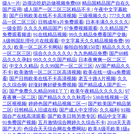
级A一片
|
边摸边吃奶边做视频免费69
|
精品国精品国产自在久
国产应用
|
成人国产一区二区三区精品不卡
|
午夜中文字幕欧
美
|
国产日韩欧美在线不卡高清视频
|
三级视频久久
|
777久久精
品一区二区三区
|
日韩成年x片免费观看
|
日本丰满久久久久久
|
一级全部
|
久久久久精品国产
|
97免费视频观看
|
久久精品国产
免费观看频道
|
91在线精品视频
|
99久久精品免费看国产交换
|
A级韩国乱理伦片在线观看
|
中文字幕天久久精品视频免费
|
99
久久
|
欧美一区二区不卡网站
|
揄拍自拍第150页
|
精品久久久久
一区二区三区
|
综合久久久久久久
|
九九热精品免费
|
国产69精
品久久久孕妇
|
99久久久久国产精品
|
日本夜爽爽一区二区三
区
|
中文久久精品
|
久久99国产一区二区三区
|
AV国产精品久久
不卡
|
欧美激情一区二区三区高清视频
|
欧美在线一级va免费观
看
|
国产日韩欧美在线不卡高清视频
|
老五十路A片视频
|
久久
久久综合纲
|
好涨好爽好硬免费视频
|
国产精品成人国产乱一
区
|
国产免费久久精品99RE丫丫
|
欧美午夜精品久久久久久
|
97
夜夜爽一区二区
|
国产精品久久久久秋霞小
|
538在线视频一区
二区视视频
|
婷婷色国产精品视频二区一
|
国产欧美国产精品第
二区
|
日韩精品人旧成在线
|
国产成人中文理论
|
久久福利
|
91啪
国自产在线高清观看
|
国产欧美日韩另类专区
|
精品中文字幕
|
91免费国产视频
|
五月激情综合网婷久久综合不卡
|
2018天天弄
国产大片
|
色综合天天综合网在免费网站
|
欧美A级毛欧美1级a