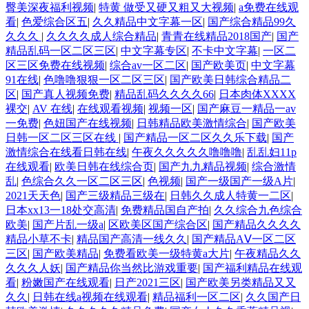
臀美深夜福利视频
|
特黄 做受又硬又粗又大视频
|
a免费在线观
看
|
色爱综合区五
|
久久精品中文字幕一区
|
国产综合精品99久
久久久
|
久久久久成人综合精品
|
青青在线精品2018国产
|
国产
精品乱码一区二区三区
|
中文字幕专区
|
不卡中文字幕
|
一区二
区三区免费在线视频
|
综合av一区二区
|
国产欧美页
|
中文字幕
91在线
|
色噜噜狠狠一区二区三区
|
国产欧美日韩综合精品二
区
|
国产真人视频免费
|
精品乱码久久久久66
|
日本肉体XXXX
裸交
|
AV 在线
|
在线观看视频
|
视频一区
|
国产麻豆一精品一av
一免费
|
色妞国产在线视频
|
日韩精品欧美激情综合
|
国产欧美
日韩一区二区三区在线
|
国产精品一区二区久久乐下载
|
国产
激情综合在线看日韩在线
|
午夜久久久久久噜噜噜
|
乱乱妇11p
在线观看
|
欧美日韩在线综合页
|
国产九九精品视频
|
综合激情
乱
|
色综合久久一区二区三区
|
色视频
|
国产一级国产一级A片
|
2021天天色
|
国产三级精品三级在
|
日韩久久成人特黄一二区
|
日本xx13一18处交高清
|
免费精品国自产拍
|
久久综合九色综合
欧美
|
国产片乱一级a
|
区欧美区国产综合区
|
国产精品久久久久
精品小草不卡
|
精品国产高清一线久久
|
国产精品AⅤ一区二区
三区
|
国产欧美精品
|
免费看欧美一级特黄a大片
|
午夜精品久久
久久久人妖
|
国产精品你当然比游戏重要
|
国产福利精品在线观
看
|
粉嫩国产在线观看
|
日产2021三区
|
国产欧美另类精品又又
久久
|
日韩在线a视频在线观看
|
精品福利一区二区
|
久久国产日