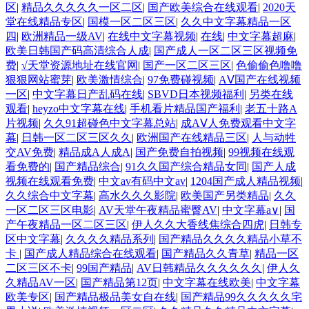
区
|
精品久久久久久一区二区
|
国产欧美综合在线观看
|
2020天
堂在线精品专区
|
国模一区二区三区
|
久久中文字幕精品一区
四
|
欧洲精品一级AV
|
在线中文字幕视频
|
在线
|
中文字幕超麻
|
欧美日韩国产码高清综合人成
|
国产成人一区二区三区视频免
费
|
√天堂资源地址在线官网
|
国产一区二区三区
|
色偷偷色噜噜
狠狠网站蜜芽
|
欧美激情综合
|
97免费碰视频
|
AⅤ国产在线视频
一区
|
中文字幕日产乱码在线
|
SBVD日本视频福利
|
另类在线
观看
|
heyzo中文字幕在线
|
手机看片精品国产福利
|
老五十路A
片视频
|
久久91超碰色中文字幕总站
|
成AⅤ人免费观看中文字
幕
|
日韩一区二区三区久久
|
欧洲国产在线精品三区
|
人与动牲
交AV免费
|
精品成A人成A
|
国产免费自拍视频
|
99视频在线观
看免费的
|
国产精品综合
|
91久久国产综合精品女同
|
国产人成
视频在线观看免费
|
中文av有码中文av
|
1204国产成人精品视频
|
久久综合中文字幕
|
高水久久久影院
|
欧美国产另类精品
|
久久
一区二区三区电影
|
AV天堂午夜精品蜜臀AV
|
中文字幕a∨
|
国
产午夜精品一区二区三区
|
伊人久久大香线焦综合四虎
|
日韩专
区中文字幕
|
久久久久精品系列
|
国产精品久久久久精品小草不
卡
|
国产成人精品综合在线观看
|
国产精品久久青草
|
精品一区
二区三区不卡
|
99国产精品
|
AV日韩精品久久久久久久
|
伊人久
久精品AV一区
|
国产精品第12页
|
中文字幕在线欧美
|
中文字幕
欧美专区
|
国产精品极品美女自在线
|
国产精品99久久久久久宅