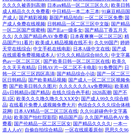
久久久久被弄到高潮
|
日本aⅴ精品一区二区三区久久
|
欧美日韩
成人精品久久久免费看
|
中日精品一本二本三本
|
91麻豆精品国
产成人
|
国产精彩视频
|
新国产精品拍自
|
一区二区三区免费
|
国
产成人免费在线视频
|
日韩精品一区二区三区中文版
|
国产精品
一区二区国产馆蜜桃
|
国产乱a一级多女
|
国产精品丁香五月天
久久
|
久久国产精品色AV免费看
|
日本夜爽爽一区二区三区
|
精
品国产911看片
|
欧美成人精品视频在线不卡
|
久久99国产
|
婷婷
天堂在线综合
|
中文手机在线电影
|
日本A级中文在线
|
国产成
在线观看免费视频成本人
|
97久久久精品综合88久久
|
中文字幕
色av一区二区三区
|
国产欧美日韩一区二区三区在线
|
欧美久
久久天天有精品
|
日韩AV片一区二区不卡电影
|
91免费国产
|
日
韩一区二区三区四区高清
|
国产精品综合小说
|
国产一区二区三
区日韩精品
|
国产欧美精品视频
|
国产成人一区二区三区视频免
费
|
国产欧美日韩久久图片
|
久久久久久久Aⅴ免费网站
|
欧美精
品v日韩精品v国产精品
|
在线久综合色手机
|
2828高潮
|
国产不
乱1区
|
欧美久久久噜久噜久久XXⅩ交
|
国产成人99久久综合精
品
|
在线看片免费人成视频免费大片
|
色综合久久久久综合体桃
花网
|
日本AⅤ精品一区二区三区在线
|
久久91超碰色中文字幕
总站
|
欧美国产怡红院影院
|
精品国产品
|
久久国产精品色AV免
费看
|
国产伦精品一区二区三区女
|
国产精品久久久久
|
一本一
道人人αV
|
自偷自拍综合精品
|
一区在线观看原创
|
思思久久96