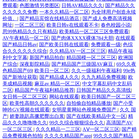
费观看
|
色图激情另类图区
|
日韩AV精品久久久
|
国产精品久久
久久久久久免费
|
一本久久精品一区二区
|
为全球用户创造永续
价值。
|
国产精品宾馆在线精品酒店
|
国产成人免费高清视频
网址
|
一区二区三区
|
欧美日韩v在线观看不卡
|
春色校园小说
|
思99热精品久久只有精品
|
欧美精品一区二区三区免费观看
|
AV午夜精品一区二区
|
国产肉体XXXX裸体784大胆
|
在线观看
国产精品日韩av
|
国产欧美日韩在线观看
|
免费观看一级
|
色综
合久久久久久久综合
|
久久精品AV一区二区三区
|
精品午夜福
利中文字幕
|
新国产精品拍自
|
精品国模一区二区三区
|
欧洲国
产综合
|
深夜影院精品
|
国产精品国产三级国AV麻豆
|
69久久夜
色精品国产69
|
欧美日一区二区
|
久久一级福利午夜福利
|
99e热
国产新地址获取
|
国产精品成人久久
|
久九九精品免费视频
|
欧
美成精品视频
|
麻豆av 精品一区二区
|
中文字幕乱码中文乱码
二区
|
精品国产午夜福利精品推荐
|
日韩国产精品久久高清线
|
女日韩一区二区三区
|
网站在线观看
|
欧美日韩国产一区二区三
区
|
欧美性高朝久久久久久久
|
自拍偷自拍精品播放
|
国产小受
呻吟GV视频在线观看
|
女明星黄网站色视频免费国产
|
久久 国
产
|
娇妻跪趴高撅肥臀出白浆
|
国产在线欧美精品中文一区
|
精
品久久久噜噜噜久久
|
99久久综合狠狠综合久久
|
高清国产AV
一区二区三区
|
久久久精品一二三区
|
AⅤ一区二区三区
|
国产精
品免费视频色拍拍
|
久久久久精品国产app
|
99久久久国产精品