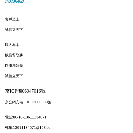
聯系方式
客戶至上
誠信立天下
以人為本
以品質取勝
以服務領先
誠信立天下
京ICP備06047016號
京公網安備110112000339號
電話:86-10-13611134071
郵箱:13611134071@163.com