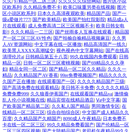
久久
|
97精品一区二区三区
|
久久久久久综合网站
|
图片区小说
区欧系列
|
久久精品免费不卡
|
欧美口味重另类在线视频
|
图片
区小说区欧系列
|
日本久久高清夜观欧美
|
精品国产品
|
国产一
级a爱做片777
|
国产欧美精品
|
欧美国产怡红院影院
|
精品成a人
片在线观看
|
成人免费高清二区三区视频不卡
|
欧美日韩女电
影!
|
久久久精品一二三区
|
国产丝雨多人互换在线观看
|
精品国
产一区二区三区AV性色
|
国产拍揄自揄精品视频麻豆
|
久久男
人AV资源网站
|
中文字幕在线一区播放
|
精品高清国产一线久
|
欧美黑人XXXX高潮猛交
|
视色视色中文字幕网站
|
国产在线高
清理伦片a
|
日韩精品第五十八页
|
99久在线国内免费观看
|
日韩
精品一区
|
日韩一区二区三区蜜桃视频
|
国产69精品久久久孕
妇
|
精品女同一区二区
|
国产精品一区二区久久精品
|
久久久一
精品
|
久久精品国产AV香蕉
|
99re免费视频国产
|
精品久久久久
久国产正在播放
|
在线观看国产一区
|
久久久久精品国产三级
|
国产高清免费在线观看精品
|
美日韩不卡免费
|
久久久久久精品
免费免费999
|
久久狼香伊蕉国产
|
在线观看国产精品va
|
激情偷
乱人伦小说视频在线
|
精品宾馆在线精品酒店
|
Ⅴa中文字幕
|
国
产欧美国产精品第二区
|
久久私人国产精品
|
男同激情专区
|
在
线精品一区二区三区
|
综合自拍综合区
|
中文国产成人精品久久
百度
|
久久精品国产久精国产
|
8090成人午夜精品
|
日本免费不
卡在线一区二区三区
|
99久久精品免费看国产
|
国产伦精品一区
二区三区四区视频
|
国产大陆精品国产
|
老司机午夜精品99久久