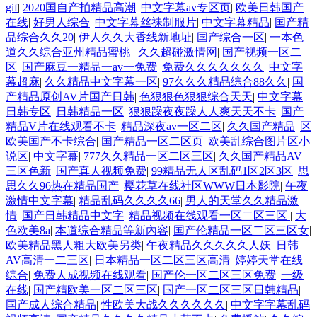
gif
|
2020国自产拍精品高潮
|
中文字幕av专区页
|
欧美日韩国产
在线
|
好男人综合
|
中文字幕丝祙制服片
|
中文字幕精品
|
国产精
品综合久久20
|
伊人久久大香线新地址
|
国产综合一区
|
一本色
道久久综合亚州精品蜜桃
|
久久超碰激情网
|
国产视频一区二
区
|
国产麻豆一精品一av一免费
|
免费久久久久久久久
|
中文字
幕超麻
|
久久精品中文字幕一区
|
97久久久精品综合88久久
|
国
产精品原创AV片国产日韩
|
色狠狠色狠狠综合天天
|
中文字幕
日韩专区
|
日韩精品一区
|
狠狠躁夜夜躁人人爽天天不卡
|
国产
精品V片在线观看不卡
|
精品深夜av一区二区
|
久久国产精品
|
区
欧美国产不卡综合
|
国产精品一区二区页
|
欧美乱综合图片区小
说区
|
中文字幕
|
777久久精品一区二区三区
|
久久国产精品AV
三区色新
|
国产真人视频免费
|
99精品无人区乱码1区2区3区
|
思
思久久96热在精品国产
|
樱花草在线社区WWW日本影院
|
午夜
激情中文字幕
|
精品乱码久久久久66
|
男人的天堂久久精品激
情
|
国产日韩精品中文字
|
精品视频在线观看一区二区三区
|
大
色欧美8a
|
本道综合精品等新內容
|
国产伦精品一区二区三区女
|
欧美精品黑人粗大欧美另类
|
午夜精品久久久久久人妖
|
日韩
AV高清一二三区
|
日本精品一区二区三区高清
|
婷婷天堂在线
综合
|
免费人成视频在线观看
|
国产伦一区二区三区免费
|
一级
在线
|
国产精欧美一区二区三区
|
国产一区二区三区日韩精品
|
国产成人综合精品
|
性欧美大战久久久久久久
|
中文字字幕乱码