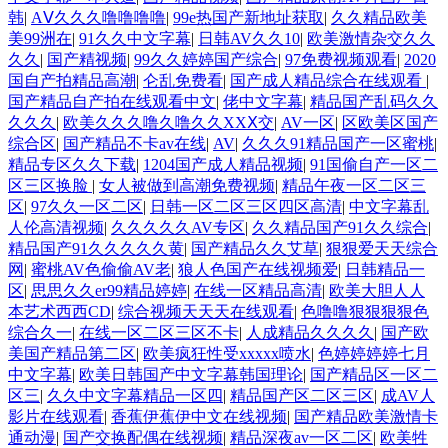
韩
|
AⅤ久久久噜噜噜噜
|
99e热国产新地址获取
|
久久精品欧美
美99洲在
|
91久久中文字幕
|
日韩AV久久10
|
欧美激情杂交久久
久久
|
国产精视频
|
99久久婷婷国产综合
|
97免费视频观看
|
2020
国自产拍精品高潮
|
仑乱免费看
|
国产成人精品综合在线观看
|
国产精品自产拍在线观看中文
|
佬中文字幕
|
精品国产乱码久久
久久久
|
欧美久久久噜久噜久久XXⅩ交
|
AV一区
|
区欧美区国产
综合区
|
国产精品不卡av在线
|
AV
|
久久久91精品国产一区蜜桃
|
精品专区久久下载
|
1204国产成人精品视频
|
91国偷自产一区二
区三区换脸
|
女人被做到高潮免费视频
|
精品午夜一区二区三
区
|
97久久一区二区
|
日韩一区二区三区四区高清
|
中文字幕乱
人伦高清视频
|
久久久久久AV专区
|
久久精品国产91久久综合
|
精品国产91久久久久久黄
|
国产精品久久艾草
|
狠狠爱天天综合
网
|
蜜桃AV色偷偷AV老
|
狼人色国产在线视频爱
|
日韩精品一
区
|
思思久久er99精品婷婷
|
在线一区精品高清
|
欧美大胆人人
本艺术西西CD
|
综合视频天天天在线观看
|
色噜噜狠狠狠狠色
综合久一
|
在线一区二区三区不卡
|
人成精品久久久久
|
国产欧
美国产精品第二区
|
欧美疯狂性受xxxxx喷水
|
色婷婷婷婷七月
中文字幕
|
欧美日韩国产中文字幕韩国理论
|
国产精品区一区二
区三
|
久久中文字幕精品一区四
|
精品国产区二区三区
|
成AV人
影片在线观看
|
香蕉伊蕉伊中文在线视频
|
国产精品欧美激情卡
通动漫
|
国产交换配偶在线视频
|
精品深夜av一区二区
|
欧美牲