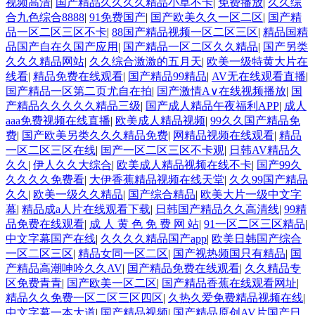
视频高清
|
国产精品久久久久精品小草不卡
|
免费播放
|
久久综
合九色综合8888
|
91免费国产
|
国产欧美久久一区二区
|
国产精
品一区二区三区不卡
|
88国产精品视频一区二区三区
|
精品国精
品国产自在久国产应用
|
国产精品一区二区久久精品
|
国产另类
久久久精品网站
|
久久综合激激的五月天
|
欧美一级特黄大片在
线看
|
精品免费在线观看
|
国产精品99精品
|
AV无在线观看直播
|
国产精品一区第二页尤自在拍
|
国产激情A∨在线视频播放
|
国
产精品久久久久久精品三级
|
国产成人精品午夜福利APP
|
成人
aaa免费视频在线直播
|
欧美成人精品视频
|
99久久国产精品免
费
|
国产欧美另类久久久精品免费
|
网精品视频在线观看
|
精品
一区二区三区在线
|
国产一区二区三区不卡观
|
日韩AV精品久
久久
|
伊人久久大综合
|
欧美成人精品视频在线不卡
|
国产99久
久久久久免费看
|
大伊香蕉精品视频在线天堂
|
久久99国产精品
久久
|
欧美一级久久精品
|
国产综合精品
|
欧美大片一级中文字
幕
|
精品成a人片在线观看下载
|
日韩国产精品久久高清线
|
99精
品免费在线观看
|
成 人 黄 色 免 费 网 站
|
91一区二区三区精品
|
中文字幕国产在线
|
久久久久精品国产app
|
欧美日韩国产综合
一区二区三区
|
精品女同一区二区
|
国产视热频国只有精品
|
国
产精品高潮呻吟久久AV
|
国产精品免费在线观看
|
久久精品专
区免费青青
|
国产欧美一区二区
|
国产精品香蕉在线观看网址
|
精品久久免费一区二区三区四区
|
久热久爱免费精品视频在线
|
中文字幕一本大道
|
国产精品视频
|
国产精品原创AV片国产日