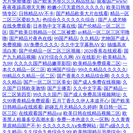
大片免费播放
|
国产欧美另类久久久精品丝瓜
|
观看国产www
|
夜夜夜躁高潮天天爽
|
粉嫩小泬无遮挡久久久久久
|
欧美日韩激
情专区
|
日韩精品AV不卡
|
国产精品欧美大片在线看
|
精品一区
二区三区爱欲九九
|
色综合久久久久久久综合
|
国产人成尤物
在线免费观看
|
日本熟中文字幕在线
|
国产伦精品一区二区三
区
|
国产欧美日韩精品一区二区被窝
|
av精品一区二区三区宅噜
噜
|
国产精品片夜色在线
|
99国产精品
|
久久精品
|
尤物国产成人
免费视频
|
AV免费久久久久
|
久久中文字幕熟AV女
|
抽搐高水
流白浆
|
国产伦精品一区二区三区视频
|
2020香蕉在线观看
|
国
产九九精品视频
|
AⅤ片综合久久网
|
AV在线影片
|
欧美精品九
九99
|
久久久久国产精品嫩草影院
|
欧美精品免费观看二区
|
一
本久久精品一区二区
|
欧洲国产综合
|
99j久久精品久久久久久
|
99精品久久精品一区二区
|
国产香蕉久久精品综合网
|
久久久久
久久精品
|
国产一区二区三区美女
|
国产成人免费在线视频
|
久
久国产日韩欧美激情
|
国产主播页
|
久久中文字幕
|
国产精品一
区二区第四页
|
99久久久国产
|
国产成人免费高清视频网址
|
久
久99青青精品免费观看
|
五月丁香久久伊人本道开心
|
国产欧美
日韩精品a在线观看
|
超碰五月天精品久久婷婷
|
美日韩一区二
区三区
|
在线观看国产精品va
|
欧美日韩在线精品视频二区
|
欧
美黑人粗暴多交高潮水多
|
免费一本色道久久一区熟
|
久久青青
草原精品国产不卡
|
久久久久久久Aⅴ免费网站
|
国产a级久久久
久久精品
|
久久综合九色综合久99
|
欧美韩国精品另类综合
|
久