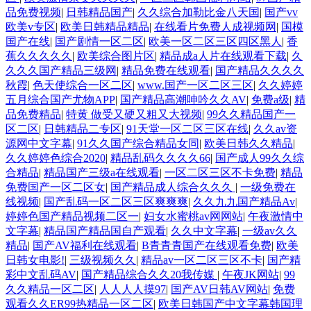
品免费视频
|
日韩精品国产
|
久久综合加勒比金八天国
|
国产vv
欧美v专区
|
欧美日韩精品精品
|
在线看片免费人成视频网
|
国模
国产在线
|
国产剧情一区二区
|
欧美一区二区三区四区黑人
|
香
蕉久久久久久
|
欧美综合图片区
|
精品成a人片在线观看下载
|
久
久久久国产精品三级网
|
精品免费在线观看
|
国产精品久久久久
秋霞
|
色天使综合一区二区
|
www.国产一区二区三区
|
久久婷婷
五月综合国产尤物APP
|
国产精品高潮呻吟久久AV
|
免费a级
|
精
品免费精品
|
特黄 做受又硬又粗又大视频
|
99久久精品国产一
区二区
|
日韩精品二专区
|
91天堂一区二区三区在线
|
久久av资
源网中文字幕
|
91久久国产综合精品女同
|
欧美日韩久久精品
|
久久婷婷色综合2020
|
精品乱码久久久久66
|
国产成人99久久综
合精品
|
精品国产三级a在线观看
|
一区二区三区不卡免费
|
精品
免费国产一区二区女
|
国产精品成人综合久久久
|
一级免费在
线视频
|
国产乱码一区二区三区爽爽爽
|
久久九九国产精品Av
|
婷婷色国产精品视频二区一
|
妇女水蜜桃av网网站
|
午夜激情中
文字幕
|
精品国产精品国自产观看
|
久久中文字幕
|
一级av久久
精品
|
国产AV福利在线观看
|
B青青青国产在线观看免费
|
欧美
日韩女电影!
|
三级视频久久
|
精品av一区二区三区不卡
|
国产精
彩中文乱码AV
|
国产精品综合久久20我传媒
|
午夜JK网站
|
99
久久精品一区二区
|
人人人人摸97
|
国产AV日韩AV网站
|
免费
观看久久ER99热精品一区二区
|
欧美日韩国产中文字幕韩国理