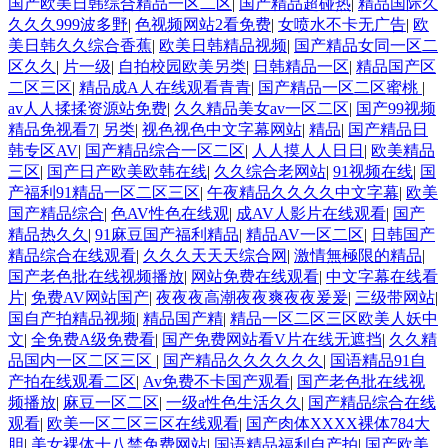
国产欧美日韩综合精品一区二区
|
国产精品超碰热
|
精品国际久
久久久999波多野
|
色视频网站2看免费
|
女喷水不卡无广告
|
欧
美日韩久久综合香蕉
|
欧美日韩精品视频
|
国产精品女同一区二
区久久
|
片一级
|
自拍校园欧美另类
|
日韩精品一区
|
精品国产区
二区三区
|
精品成A人在线观看青青
|
国产精品一区二区蜜桃
|
av人人揉揉资源站免费
|
久久精品美女av一区二区
|
国产99视频
精品免视看7
|
另类
|
视色视色中文字幕网站
|
精品
|
国产精品日
韩专区AV
|
国产精品综合一区二区
|
人人摸人人日日
|
欧美精品
三区
|
国产日产欧美欧韩在线
|
久久综合老网站
|
91视频在线
|
国
产福利91精品一区二区三区
|
午夜精品久久久久中文字幕
|
欧美
国产精品综合
|
色AV性色在线观
|
成AV人影片在线观看
|
国产
精品热久久
|
91麻豆国产福利精品
|
精品AV一区二区
|
日韩国产
精品综合在线观看
|
久久久天天天综合网
|
激情無極限的精品
|
国产老色批在线视频播放
|
网站免费在线观看
|
中文字幕在线看
片
|
免费AV网站国产
|
夜夜夜高潮夜夜爽夜夜爰爰
|
三级带网站
|
国自产拍精品视频
|
精品国产精
|
精品一区二区三区欧美人妖中
文
|
全免费A级免费看
|
国产免费网站看V片在线无遮挡
|
久久精
品国内一区二区三区
|
国产精品久久久久久久
|
国语精品91自
产拍在线观看二区
|
Av免费不卡国产观看
|
国产老色批在线视
频播放
|
麻豆一区二区
|
一级a性色生活久久
|
国产精品综合在线
观看
|
欧美一区二区三区在线观看
|
国产肉体XXXX裸体784大
胆
|
美女裸体十八禁免费网站
|
国语精品福利自产拍
|
国产欧美