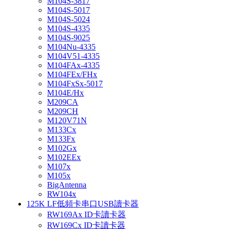
M104S-3817
M104S-5017
M104S-5024
M104S-4335
M104S-9025
M104Nu-4335
M104V51-4335
M104FAx-4335
M104FEx/FHx
M104FxSx-5017
M104E/Hx
M209CA
M209CH
M120V71N
M133Cx
M133Fx
M102Gx
M102EEx
M107x
M105x
BigAntenna
RW104x
125K LF低頻卡串口USB讀卡器
RW169Ax ID卡讀卡器
RW169Cx ID卡讀卡器