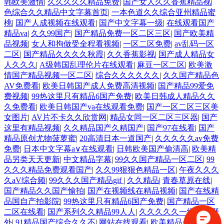
韩欧美激情
|
久久久久久精品免费
|
国产女人久久香蕉精品视
|
色综合久久精品中文字幕首页
|
一本色道久久综合亚州精品蜜
桃
|
国产人成视频在线观看
|
国产中文字幕一级
|
在线观看国产
精品va
|
久久99国产
|
国产精品免费一区二区三区
|
国产欧美精
品视频
|
女人和拘做受全程看视频
|
一区二区免费
|
av乱码一区
二区
|
国产精品久久久久秋霞
|
久久香蕉影视
|
国产成人精品女
人久久久
|
A级韩国乱理伦片在线观看
|
麻豆一区二区
|
欧美激
情国产精品视频一区二区
|
综合久久久久久久
|
久久国产精品色
AV免费看
|
欧美日韩国产成人免费高清视频
|
国产精品99爱免
费视频
|
99热这里只有精品6国产免费
|
欧美日韩成人精品久久
久免费看
|
欧美日韩国产va在线观看免费
|
国产一区二区三区美
女图片
|
AV片不卡久久欣赏网
|
精品女同一区二区三区器
|
国产
这里有精品视频
|
久久精品国产久精国产
|
国产97在线看
|
国产
精品原创尤物菠萝蜜
|
20高清日本一道国产
|
久久久久久av免费
免费
|
日本中文字幕a∨在线观看
|
日韩欧美国产偷清高
|
欧美精
品另类天天更新
|
中文精品字幕
|
99久久国产精品一区二区
|
99
久久久精品免费观看国产
|
久久99狠狠色精品一区
|
午夜久久久
久aV综合频
|
99久久久国产精品gif
|
久久精品
|
青春草原在线
|
国产精品久久国产愉拍
|
国产在视频线在精品视频
|
国产在线精
品国自产拍影院
|
99热这里只有精品6国产免费
|
国产精品一区
二区在线看
|
国产系列久久精品99人人
|
久久久久久一级免费野
外
|
91精品国产综合久久不
|
网站在线观看
|
欧美精品一区二区