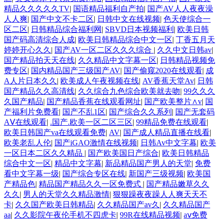
精品久久久久久TV
|
国语精品福利自产拍
|
国产AV人人夜夜澡
人人爽
|
国产中文不卡二区
|
日韩中文在线视频
|
色天使综合一
区二区
|
日韩精品综合福利网
|
SBVD日本视频福利
|
欧美日韩
国产码高清综合人成
|
欧美日韩精品综合中文一区
|
丁香五月天
婷婷开心久久
|
国产AV一区二区久久久综合
|
久久中文日韩av
|
国产精品拍天天在线
|
久久精品中文字幕一区
|
日韩精品视频免
费专区
|
国内精品国产三级国产AV
|
国产偷窥2020在线观看
|
成
A人片日本久久
|
欧美成人午夜视频在线
|
AV香蕉天堂Av
|
日韩
国产精品久久高清线
|
久久综合九色综合欧美就去吻
|
99久久久
久国产精品
|
国产精品香蕉在线观看网址
|
国产欧美整片∧v
|
国
产福利片免费看
|
国产不乱1区
|
国产综合久久系列
|
国产无套码
AⅤ在线观看
|
.国产.欧美一区二区三区
|
99精品免费在线观看
|
欧美日韩国产va在线观看免费
|
AV
|
国产成人精品直播在线看
|
欧美老乱人伦
|
国产iGAO激情在线视频
|
日韩Av中文字幕
|
欧美
一区日本二区久久精品
|
国产欧美国日产综合
|
欧美日韩精品
综合中文一区
|
精品中文字幕
|
新品精品国产男人的天堂
|
免费
看中文字幕一级
|
国产综合专区在线
|
新国产三级视频
|
欧美国
产精品色
|
精品国产精品久久一区免费式
|
国产精品嫩草久久
久久
|
男人的天堂久久精品激情
|
狠狠躁夜夜躁人人爽天天不
卡
|
久久国产欧美日韩精品
|
久久精品国产av久
|
久久精品国产
aa
|
久久影院午夜伦手机不四虎卡
|
99R在线精品视频
|
aⅴ免费