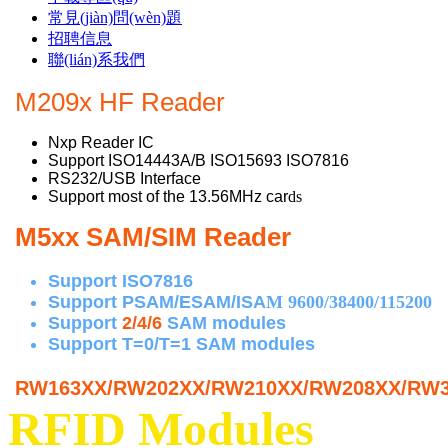
常見(jiàn)問(wèn)題
招聘信息
聯(lián)系我們
M209x HF Reader
Nxp Reader IC
Support ISO14443A/B ISO15693 ISO7816
RS232/USB Interface
Support most of the 13.56MHz car
ds
M5xx SAM/SIM Reader
Support ISO7816
Support PSAM/ESAM/ISA
M 9600/38400/115200
Support
2/4/6
SAM modules
Support T=0/T=1 SAM modules
RW163XX/RW202XX/RW210XX/RW208XX/RW301
RFID Modules