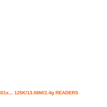
x... 125K/13.56M/2.4g READERS