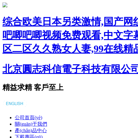
综合欧美日本另类激情,国产网
吧唧吧唧视频免费观看,中文字幕
区二区久久熟女人妻,99在线精
北京圓志科信電子科技有限公
精益求精 客戶至上
公司首頁(yè)
關(guān)于我們
產(chǎn)品中心
下載專區(qū)