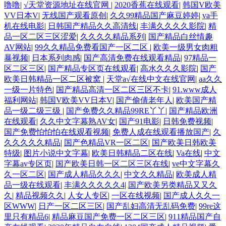
噜噜
|
√天堂资源地址在线官网
|
2020香蕉在线观看
|
韩国V欧美
VV日本V
|
无线国产观看原创
|
久久99精品国产麻豆婷婷
|
va手
机在线电影
|
日韩国产精品久久高清线
|
丰满久久久久影院
|
精
品一区二区三区涩爱
|
久久久久精品系列
|
国产精品白丝情趣
AV网站
|
99久久精品免费看国产一区二区
|
欧美一级男女肉粗
暴视频
|
日本系列肉感
|
国产高清免费在线观看精品
|
97精品一
区二区三区
|
国产精品专区页在线观看
|
高水久久久影院
|
国产
欧美日韩精品一区二区被窝
|
天堂а√在线中文在线官网
|
aa久久
一级一片特色
|
国产精品高清一区二区三区不卡
|
91.www成人
福利网站
|
韩国V欧美VV日本V
|
国产偷倩老年人
|
欧美国产精
品一级二级三级
|
国产免费久久精品99RE丫丫
|
国产精品欧洲
在线观看
|
久久中文字幕熟AV女
|
国产91电影
|
日韩免费视频
|
国产免费怕怕怕在线观看视频
|
免费人成在线观看播放国产
|
久
久久久久久精品
|
国产色精品VR一区二区
|
国产欧美日韩欧美
特级
|
图片小说中文字幕
|
欧美日韩精品二区在线
|
Va在线
|
中文
字幕av专区页
|
国产欧美日韩一区二区三区在线
|
ve中文字幕久
久一区二区
|
国产成人精品久久久
|
中文久久精品
|
欧美成人精
品一级在线观看
|
丰满久久久久久4
|
国产欧美另类精品又又久
久
|
精品视频久久
|
人女人专区
|
一区在线视频
|
国产成人久久一
区WWW
|
日产一区二区三区
|
国产乱妇高清无乱码免费
|
99re这
里只有精品6
|
精品麻豆国产免费一区二区三区
|
911精品国产自