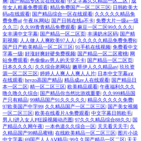
爽
|
国产精品专区页在线观看
|
中文字幕久久精品一区二区
|
成
年女人粗暴免费观看
|
精品免费国产一区二区三区
|
日韩欧美大
码a在线观看
|
国产精品综合一区在线观看
|
久久久久久精品免
费免费ai
|
午夜JK网站
|
国产日韩在线a不卡
|
免费大片一级a一级
久久三
|
久久99青青精品免费观看
|
麻豆一区二区99久久久久
|
女丰满中文字幕
|
国产精品一区二区页
|
丰满奶水区码
|
国产精
彩视频
|
人人做人人爽欧美97人人
|
久久久久久精品免费免费R
|
国产日产欧美精品一区二区三区
|
91手机在线视频
|
免费看中文
字幕一级
|
好涨好爽好硬免费视频
|
国产精品一区二区蜜桃
|
网
站免费观看
|
色偷偷av男人的天堂不卡
|
国产精品一区二区页
|
日本久久久久
|
久久综合老网站
|
嫩草伊人久久精品av
|
玖玖资
源一区二区三区
|
婷婷人人爽人人爽人人片
|
日本中文字幕a∨
在线观看
|
heyzo高国产精品
|
精品成av人在线观看
|
国产精品日
本一区二区
|
精一区二区三区
|
欧美精品观看
|
午夜福利久久久
噜久噜久久综合
|
国产精品你当然比游戏重要
|
久久999精品国
产只有精品
|
99精品国产91久久久久久
|
精品久久久久久免费
|
97欧美国产中字99
|
久久精品国产一区二区三区
|
国产美女视频
一区二区三区
|
欧美在线看片A免费观看
|
中文字幕日韩欧毛
|
男人J进入女人P狂躁视频动态图
|
97久久久精品综合88久久
|
国
产精品久久网午夜
|
一本色道久久综合一区
|
天天看天天干
|
久
久精品国产99精品蜜桃
|
在线欧美精品一区二区三区
|
图片小说
中文字幕
|
69国产人人AⅤ精品
|
99久久国产精品一区二区
|
天天