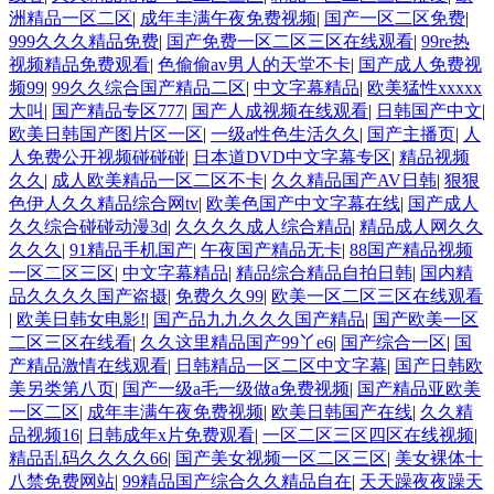
洲精品一区二区
|
成年丰满午夜免费视频
|
国产一区二区免费
|
999久久久精品免费
|
国产免费一区二区三区在线观看
|
99re热
视频精品免费观看
|
色偷偷av男人的天堂不卡
|
国产成人免费视
频99
|
99久久综合国产精品二区
|
中文字幕精品
|
欧美猛性xxxxx
大叫
|
国产精品专区777
|
国产人成视频在线观看
|
日韩国产中文
|
欧美日韩国产图片区一区
|
一级a性色生活久久
|
国产主播页
|
人
人免费公开视频碰碰碰
|
日本道DVD中文字幕专区
|
精品视频
久久
|
成人欧美精品一区二区不卡
|
久久精品国产AV日韩
|
狠狠
色伊人久久精品综合网tv
|
欧美色国产中文字幕在线
|
国产成人
久久综合碰碰动漫3d
|
久久久久成人综合精品
|
精品成人网久久
久久久
|
91精品手机国产
|
午夜国产精品无卡
|
88国产精品视频
一区二区三区
|
中文字幕精品
|
精品综合精品自拍日韩
|
国内精
品久久久久国产盗摄
|
免费久久99
|
欧美一区二区三区在线观看
|
欧美日韩女电影!
|
国产品九九久久久国产精品
|
国产欧美一区
二区三区在线看
|
久久这里精品国产99丫e6
|
国产综合一区
|
国
产精品激情在线观看
|
日韩精品一区二区中文字幕
|
国产日韩欧
美另类第八页
|
国产一级a毛一级做a免费视频
|
国产精品亚欧美
一区二区
|
成年丰满午夜免费视频
|
欧美日韩国产在线
|
久久精
品视频16
|
日韩成年x片免费观看
|
一区二区三区四区在线视频
|
精品乱码久久久久66
|
国产美女视频一区二区三区
|
美女裸体十
八禁免费网站
|
99精品国产综合久久精品自在
|
天天躁夜夜躁天