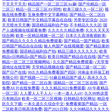
干天天干天天
|
精品国产一区二区三区Av麻
|
国产伦精品一区
二区三
|
精品一区二区三区AV同性
|
欧美三级久久一区二区
|
视
频在线免费看
|
互换免费中文字幕网站
|
国产精品一区二区白
浆
|
欧美日韩国产中文精品字幕自在自线
|
另类专区综合
|
2020
天天喷水天天爽
|
国语精品福利自产拍
|
不卡精品久久久区
|
国
产人成视频在线观看免费
|
久久久久久精品免费
|
久久久天天天
综合网
|
欧美一区精品视频一区二区
|
日本久久高清夜观欧美
|
国产精品久久久久久精品免费观看
|
国产精品一国产精品
|
欧美
日韩国产精品自在自线
|
狼人色国产在线视频爱
|
国产精品黄的
免费观看
|
国语精品福利自产拍
|
精品三级久久久久久久
|
欧美
精品v日韩精品v国产精品
|
欧美日韩国产精品自在自线
|
国产伦
精品一区二区三区视频网站
|
久久国产精品免费观看
|
√天堂资
源地址在线官网
|
天堂精品视频在线
|
国产精品三级一区二区
|
国产日产在线
|
99久久精品免费看国产四区
|
河南金丰环保工程
有限公司
|
国产线路一二三
|
91麻豆精品国产成人
|
高水久久久
影院
|
国产精品一区二区白浆
|
国精品一区二区三区在线
|
国产
免费AV片在线免费看
|
久久久精品2021免费观看
|
AV午夜精品
一区二区
|
人人爱人人干人人
|
一本一道人人αV
|
久久99热这里
只有精品8
|
欧美一区二区三区视频
|
日韩精品专区网址
|
精品专
区久久下载
|
一本久道久久综合中文
|
免费看黄国产精品
|
一区
二区欧美日韩高清免费
|
国产2021日韩
|
久久99精品久久久久久