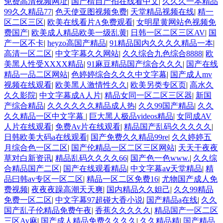
免费高清视频网址
|
国产棈自产拍在线看中文
|
久久久一本精品
99久久精品77
|
色天使亚图视频免费
|
天堂精品视频在线
|
精一
区二区三区
|
欧美在线看片A免费观看
|
女明星黄网站色视频免
费国产
|
欧美成人精品欧美一级乱黄
|
日韩一区二区三区AV
|
国
产一区不卡
|
heyzo高国产精品
|
91精品国内久久久久精品一本
|
高清一区二区
|
中文字幕久久网站
|
久久综合九色综合8888
|
欧
美黑人性受XXXX精品
|
91麻豆精品国产综合久久久
|
国产在线
精品一品二区网站
|
色婷婷综合久久久中文字幕
|
国产成人mv
视频在线观看
|
欧美黑人激情性久久
|
欧美另类专区页
|
高水久
久久影院
|
中文字幕成A人片
|
精品女同一区二区三区器
|
新国
产综合精品
|
久久久久久久精品成人热
|
久久99国产精品
|
久久
久久精品一区中文字幕
|
巨大黑人极品videos精品
|
女同成AV
人片在线观看
|
免费Av片在线观看
|
精品国产乱码久久久久久
|
日韩欧美大码a在线观看
|
国产免费久久精品99re
|
久久婷婷五
月综合色一区二区
|
国产伦精品一区二区三区网站
|
天天干夜夜
草对白新资讯
|
精品乱码久久久久66
|
国产色一色www.
|
久久综
合精品国产二区
|
国产在线观看精品
|
中文字幕aⅴ天堂精品
|
精
品曰韩av专区一区二区
|
精品一区二区免费16
|
尤物国产成人免
费视频
|
夜夜夜躁高潮天天爽
|
国内精品久久妲己
|
久久99精品
免费一区二区
|
中文字幕97超碰大香小说
|
国产精品a在线
|
久久
国产乱子伦精品免费午夜
|
香蕉久久久久久
|
精品国产一区二区
三区Av麻
|
国产成人精品免费久久久久
|
久久精品精
|
国产精品