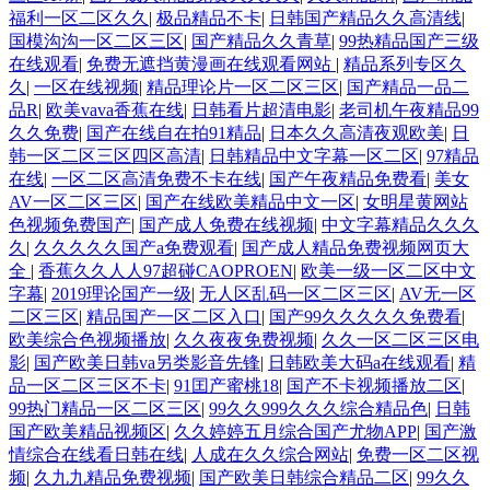
福利一区二区久久
|
极品精品不卡
|
日韩国产精品久久高清线
|
国模沟沟一区二区三区
|
国产精品久久青草
|
99热精品国产三级
在线观看
|
免费无遮挡黄漫画在线观看网站
|
精品系列专区久
久
|
一区在线视频
|
精品理论片一区二区三区
|
国产精品一品二
品R
|
欧美vava香蕉在线
|
日韩看片超清电影
|
老司机午夜精品99
久久免费
|
国产在线自在拍91精品
|
日本久久高清夜观欧美
|
日
韩一区二区三区四区高清
|
日韩精品中文字幕一区二区
|
97精品
在线
|
一区二区高清免费不卡在线
|
国产午夜精品免费看
|
美女
AV一区二区三区
|
国产在线欧美精品中文一区
|
女明星黄网站
色视频免费国产
|
国产成人免费在线视频
|
中文字幕精品久久久
久
|
久久久久久国产a免费观看
|
国产成人精品免费视频网页大
全
|
香蕉久久人人97超碰CAOPROEN
|
欧美一级一区二区中文
字幕
|
2019理论国产一级
|
无人区乱码一区二区三区
|
AV无一区
二区三区
|
精品国产一区二区入口
|
国产99久久久久久免费看
|
欧美综合色视频播放
|
久久夜夜免费视频
|
久久一区二区三区电
影
|
国产欧美日韩va另类影音先锋
|
日韩欧美大码a在线观看
|
精
品一区二区三区不卡
|
91囯产蜜桃18
|
国产不卡视频播放二区
|
99热门精品一区二区三区
|
99久久999久久久综合精品色
|
日韩
国产欧美精品视频区
|
久久婷婷五月综合国产尤物APP
|
国产激
情综合在线看日韩在线
|
人成在久久综合网站
|
免费一区二区视
频
|
久九九精品免费视频
|
国产欧美日韩综合精品二区
|
99久久