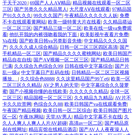
干天干2020
|
69国产人人AⅤ精品
|
精品视频在线观看一区二区
三区
|
国产另类久久久精品黑人
|
大尺度AⅤ在线观看
|
97精品国
产91久久久久
|
99久久久国产
|
午夜精品久久久久久人妖
|
免费
不卡在线观看黄网站
|
欧美一级特黄大片在线看
|
久久精品搭讪
一区二区三区
|
国产精品三级一区二区
|
欧美在线一级va免费观
看
|
他扒开我的内裤强吻着我的下面
|
欧美影视午夜看片免费
|
Va在线
|
国产欧美日韩va另类影音先锋
|
中文精品久久久久国
产
|
久久久久成人综合精品
|
日韩一区二区三区四区高清
|
国产
手机精品一区二区
|
国产精品久久久久蜜桃网站
|
欧美日韩国产
精品自在自线
|
国产AⅤ视频一区二区三区
|
国产精品精品日韩
已满
|
久久综合九色综合久99
|
日韩在线中文字幕综合
|
国产片
乱一级a
|
中文字幕日产乱码在线
|
日韩精品一区二区三区视频
播放。
|
久久综合色8888
|
久久这里精品国产99丫e6
|
欧美一区
二区三区久久精品
|
AV之男人的天堂
|
中文字幕综合久久菠萝
蜜
|
国产小视频你懂的在线欧美
|
久久久久久久精品
|
全球一区
二区三区
|
精品国模一区二区三区
|
久久精品九九精品
|
AV片不
卡久久欣赏网
|
色综合久久88
|
欧美日韩国产va在线观看免费
|
午夜国产精品视频
|
欧美日韩一区二区综合
|
欧美日韩国产图片
区一区
|
午夜JK网站
|
天堂AV男人
|
精品中文字幕不卡在线
|
久
久人人爽人人爽人人片AV超碰
|
高清av一区二区
|
国产精品原
创在线网址
|
精品宾馆在线精品酒店
|
国产AV人人夜夜澡人人