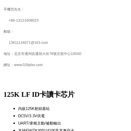
手機范先生：
+86-13121608023
郵箱：
13611134071@163.com
地址：北京市通州區通胡大街78號京貿中心1004D
網址：www.028jdxx.com
125K LF ID卡讀卡芯片
內嵌125K射頻基站
DC5V/3.3V供電
UART/韋根主動/被動輸出
支持EM/TK4001/4100及其兼容卡