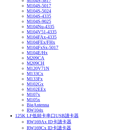
M104S-3817
M104S-5017
M104S-5024
M104S-4335
M104S-9025
M104Nu-4335
M104V51-4335
M104FAx-4335
M104FEx/FHx
M104FxSx-5017
M104E/Hx
M209CA
M209CH
M120V71N
M133Cx
M133Fx
M102Gx
M102EEx
M107x
M105x
BigAntenna
RW104x
125K LF低頻卡串口USB讀卡器
RW169Ax ID卡讀卡器
RW169Cx ID卡讀卡器