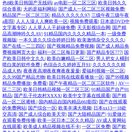
色8欧美日韩国产无线码
|
av电影一区二区三区
|
欧美日韩久久
综合香蕉
|
大的是福利网站
|
国产成人一区二区三区视频免费
|
精品国产一区二区三区
|
精品久久久久久97
|
三级午夜三级午夜
a影院
|
人人人澡人人爽欧美一区
|
视频免费观看
|
日本道DVD中
文字幕专区
|
人人草人人干超碰免费
|
天天影视综合网
|
国产精
品高潮呻吟久久AV
|
91精品国内久久久久精品一本
|
一级免费
视频版
|
一本久道久久综合婷婷日韩
|
欧美激情杂交久久久久
|
国产在线一二三四区
|
国产视频精品免费视频
|
国产成人精品免
费视频网页大全
|
福利一区二区每日更新
|
国产精品专区777
|
国
产欧美日韩中文久久
|
欧美白嫩精品一区二区
|
男人把女人桶到
喷白浆的软件免费
|
色综合久久婷婷五月91
|
久久久久久久精
品成人热
|
夜夜夜高潮夜夜爽夜夜爰爰
|
爱福利视频一区二区
|
久久99国产精品尤物
|
欧美日韩在线观看播放一区
|
国产99视频
精品免费播放
|
免费看
|
国产午夜精品一区二区三区软件
|
AV一
区二三区
|
欧美日韩精品视频一区二区三区
|
91精品国产自产91
精品
|
国产乱子伦农村XXXX
|
欧美中文字幕在线观看
|
国产精
品一区二区蜜桃
|
国内精品自国内精品66J影院
|
国产在线观看
的免费网站
|
国产综合一区
|
欧美丰满大视频
|
日本xx13一18处
交高清
|
国产成人综合欧美天堂
|
国产大陆精品国产
|
91爱做片
在观看免费传播
|
欧美一区日本二区久久精品
|
AV成人黄网站
在线观看
|
欧美成人精品视频在线不卡
|
一区二区免费
|
国产欧