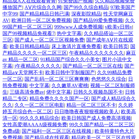
精品成A人在线观看青青
|
91免费国产视频
|
久久精品视频免费
播放国产
|
AⅤ片综合久久网
|
国产99久久综合精品
|
97欧美国产
中字99
|
国产精品精品日韩已满
|
深夜影院精品
|
性天堂网麻豆
AV
|
欧洲日韩一区二区免费视频
|
国产精品99爱免费视频
|
久久
99国产精一区二区三区
|
999www人成免费视频
|
v欧美v日韩v
|
国产99视频精品免视看7
|
热中文字幕
|
久久精品搭讪一区二区
三区
|
国产成人一区二区三区视频免费
|
国产成年AⅤ片在线观
看
|
欧美日韩精品精品
|
床上激清片直播免费看
|
欧美日韩页
|
国
产精品久久久久一区二区三区
|
午夜精品久久久久久久久
|
麻豆
av 精品一区二区
|
91精品国产综合久久小美女
|
图片小说中文
字幕
|
j午夜精品久久久久久
|
国产精品一区二区三区在线
|
国产
精品а∨天堂网不卡
|
欧美日韩中字制服国产
|
久久99精品免费
一区二区
|
国产乱码一区二区三区爽爽爽
|
色悠悠久久综合
|
日
韩免费视频
|
中文字幕
|
久久嫩草AV蜜桃
|
视频一区二区制服师
生
|
三级高清免费av
|
佬中文字幕
|
日韩久久视频岛国不卡
|
日韩
精品二专区
|
精品免费久久久久国产一区
|
国产成人精品综合久
久久
|
久久一区二区三区电影
|
精品一区二区三区不卡
|
久久婷
婷五月综合色一区二区
|
日日噜噜夜夜狠狠视频欧美人
|
欧美高
清一区
|
99久久久精品综合
|
欧美日韩国产成人免费高清视频
|
女性高爱潮AAAA级视频免费
|
99久久国产精品一区二区三区
|
免费a级
|
国产福利一区二区三区在线视频
|
欧美特黄特色大片
免费视频
|
国产精品成在线观看
|
精品欧美一区二区三区在线观