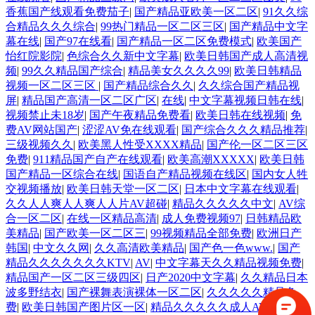
香蕉国产线观看免费茄子
|
国产精品亚欧美一区二区
|
91久久综
合精品久久久综合
|
99热门精品一区二区三区
|
国产精品中文字
幕在线
|
国产97在线看
|
国产精品一区二区免费模式
|
欧美国产
怡红院影院
|
色综合久久新中文字幕
|
欧美日韩国产成人高清视
频
|
99久久精品国产综合
|
精品美女久久久久99
|
欧美日韩精品
视频一区二区三区
|
国产精品综合久久
|
久久综合国产精品视
屏
|
精品国产高清一区二区广区
|
在线
|
中文字幕视频日韩在线
|
视频禁止未18岁
|
国产午夜精品免费看
|
欧美日韩在线视频
|
免
费AV网站国产
|
涩涩AV免在线观看
|
国产综合久久久精品推荐
|
三级视频久久
|
欧美黑人性受XXXX精品
|
国产伦一区二区三区
免费
|
911精品国产自产在线观看
|
欧美高潮XXXXX
|
欧美日韩
国产精品一区综合在线
|
国语自产精品视频在线区
|
国内女人牲
交视频播放
|
欧美日韩天堂一区二区
|
日本中文字幕在线观看
|
久久人人爽人人爽人人片AV超碰
|
精品久久久久久中文
|
AV综
合一区二区
|
在线一区精品高清
|
成人免费视频97
|
日韩精品欧
美精品
|
国产欧美一区二区三
|
99视频精品全部免费
|
欧洲日产
韩国
|
中文久久网
|
久久高清欧美精品
|
国产色一色www.
|
国产
精品久久久久久久久KTV
|
AV
|
中文字幕天久久精品视频免费
|
精品国产一区二区三级四区
|
日产2020中文字幕
|
久久精品日本
波多野结衣
|
国产裸舞表演裸体一区二区
|
久久久久久精品免
费
|
欧美日韩国产图片区一区
|
精品久久久久久成人AV
|
久久精