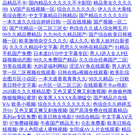
品精品不卡
|
国内精品久久久久久不卡影院
|
精品美女久久久久
99
|
AⅤ国产在线视频一区
|
综合久久久久久久
|
伊人久久大香线
蕉综合图片
|
中文字幕精品日韩精品
|
国产精品久久久久久曰
|
一本久道久久综合婷婷日韩
|
一区在线视频
|
国产视频一区二
区
|
国产伦精品一区二区三区女
|
色综合久久成人综合网五月
|
99久久精品费精品
|
九九99久久精品国产
|
国产综合欧美日韩视
频一区
|
欧美激情杂交久久久久
|
成人久久
|
欧美人妖对白新资
讯
|
久久久久精品中文字幕
|
思思久久96热在精品国产
|
91精品
手机国产免费
|
日本道DVD中文字幕专区
|
男人J进入女人P狂
躁视频动态图
|
99久久免费国产精品
|
久久综合经典国产二区
|
另类在线观看
|
大的是福利网站
|
涩涩AV免在线观看
|
男人的天
堂一区二区视频在线观看
|
日韩在线a视频在线观看
|
欧美乱综
合图片区小说区
|
一本大道香蕉青青久久
|
99久久精品
|
一日欧
美日韩中文字幕
|
av片区一区二区三区
|
在线观看不卡av电影
|
2020新久久久视精品爱
|
又色又紧又爽又刺激视频
|
色偷偷色噜
噜狠狠网站蜜芽
|
欧美黑人XXXX高潮猛交
|
国产精品片在线
ⅤA
|
欧美小视频
|
综合久久久久久久久久久
|
色综合久久婷婷五
月91
|
又色又紧又爽又刺激视频
|
国产高清免费在线观看精品
|
系列av专区免费
|
欧美日韩女电影!
|
99综合精品
|
中文字幕AⅤ天
堂
|
97免费碰视频
|
午夜国产精品无卡
|
仑乱免费看
|
欧美日韩在
线视频
|
伊人色院成人蜜桃视频
|
女同成AV人片在线观看
|
精品