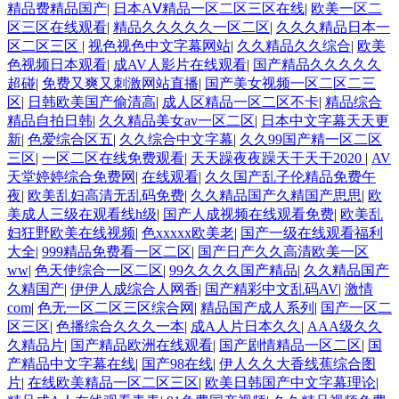
精品费精品国产
|
日本AⅤ精品一区二区三区在线
|
欧美一区二
区三区在线观看
|
精品久久久久久一区二区
|
久久久精品日本一
区二区三区
|
视色视色中文字幕网站
|
久久精品久久综合
|
欧美
色视频日本观看
|
成AV人影片在线观看
|
国产精品久久久久久
超碰
|
免费又爽又刺激网站直播
|
国产美女视频一区二区二三
区
|
日韩欧美国产偷清高
|
成人区精品一区二区不卡
|
精品综合
精品自拍日韩
|
久久精品美女av一区二区
|
日本中文字幕天天更
新
|
色爱综合区五
|
久久综合中文字幕
|
久久99国产精一区二区
三区
|
一区二区在线免费观看
|
天天躁夜夜躁天干天干2020
|
AV
天堂婷婷综合免费网
|
在线观看
|
久久国产乱子伦精品免费午
夜
|
欧美乱妇高清无乱码免费
|
久久精品国产久精国产思思
|
欧
美成人三级在观看线h级
|
国产人成视频在线观看免费
|
欧美乱
妇狂野欧美在线视频
|
色xxxxx欧美老
|
国产一级在线观看福利
大全
|
999精品免费看一区二区
|
国产日产久久高清欧美一区
ww
|
色天使综合一区二区
|
99久久久久国产精品
|
久久精品国产
久精国产
|
伊伊人成综合人网香
|
国产精彩中文乱码AV
|
激情
com
|
色无一区二区三区综合网
|
精品国产成人系列
|
国产一区二
区三区
|
色播综合久久久一本
|
成A人片日本久久
|
AAA级久久
久精品片
|
国产精品欧洲在线观看
|
国产剧情精品一区二区
|
国
产精品中文字幕在线
|
国产98在线
|
伊人久久大香线蕉综合图
片
|
在线欧美精品一区二区三区
|
欧美日韩国产中文字幕理论
|