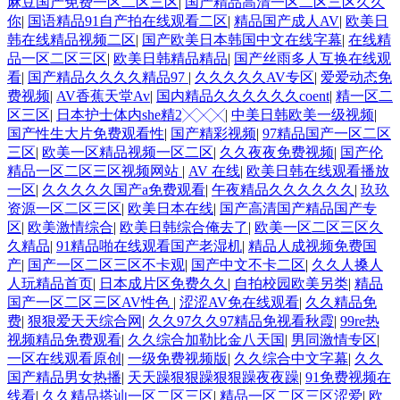
麻豆国产免费一区二区三区
|
国产精品高清一区二区三区久久
你
|
国语精品91自产拍在线观看二区
|
精品国产成人AV
|
欧美日
韩在线精品视频二区
|
国产欧美日本韩国中文在线字幕
|
在线精
品一区二区三区
|
欧美日韩精品精品
|
国产丝雨多人互换在线观
看
|
国产精品久久久久精品97
|
久久久久久AV专区
|
爱爱动态免
费视频
|
AV香蕉天堂Av
|
国内精品久久久久久久coent
|
精一区二
区三区
|
日本护士体内she精2╳╳╳
|
中美日韩欧美一级视频
|
国产性生大片免费观看性
|
国产精彩视频
|
97精品国产一区二区
三区
|
欧美一区精品视频一区二区
|
久久夜夜免费视频
|
国产伦
精品一区二区三区视频网站
|
AV 在线
|
欧美日韩在线观看播放
一区
|
久久久久久国产a免费观看
|
午夜精品久久久久久久
|
玖玖
资源一区二区三区
|
欧美日本在线
|
国产高清国产精品国产专
区
|
欧美激情综合
|
欧美日韩综合俺去了
|
欧美一区二区三区久
久精品
|
91精品啪在线观看国产老湿机
|
精品人成视频免费国
产
|
国产一区二区三区不卡观
|
国产中文不卡二区
|
久久人搡人
人玩精品首页
|
日本成片区免费久久
|
自拍校园欧美另类
|
精品
国产一区二区三区AV性色
|
涩涩AV免在线观看
|
久久精品免
费
|
狠狠爱天天综合网
|
久久97久久97精品免视看秋霞
|
99re热
视频精品免费观看
|
久久综合加勒比金八天国
|
男同激情专区
|
一区在线观看原创
|
一级免费视频版
|
久久综合中文字幕
|
久久
国产精品男女热播
|
天天躁狠狠躁狠狠躁夜夜躁
|
91免费视频在
线看
|
久久精品搭讪一区二区三区
|
精品一区二区三区涩爱
|
欧