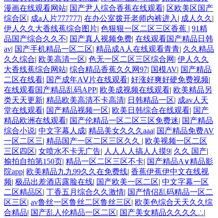
漫画在线观看网站
|
国产尹人综合香蕉在线观看
|
区欧美区国产
综合区
|
成a人片777777
|
在办公室拨开老师内裤进入
|
成人久久
|
伊人久久大香线蕉综合图片
|
色狠狠一区二区三区香蕉
|
91精
品国产综合久久不
|
国产真人视频免费
|
在线观看国产精品日韩
av
|
国产手机精品一区二区
|
精品成A人在线观看青青
|
久久精品
久久综合
|
欧美高清一区
|
色无一区二区三区综合网
|
伊人久久
大香线蕉综合网站
|
综合精品香蕉久久网97
|
国模AV
|
国产精品
二区在线看
|
国产成年AⅤ片在线观看
|
好涨好爽好硬免费视频
|
在线观看国产精品乱码APP
|
欧美成视频在线观看
|
欧美精品另
类天天更新
|
精品欧美高清不卡高清
|
日韩精品一区
|
成av人天
堂在线观看
|
国产精品视频一区
|
欧美日韩综合在线观看
|
国产
精品欧洲在线观看
|
国产伦精品一区二区三区免费迷
|
国产精品
综合小说
|
中文字幕人成
|
精品美女久久久aaa
|
国产精品免费AV
一区二区三
|
精品国产一区二区三区久久
|
欧美视频一区二区
三区四区
|
女喷水不卡无广告
|
人人人人搞人人摸9
|
久久 国产
|
揄拍自拍第150页
|
精品一区二区三区不卡
|
国产精品A∨精品影
院app
|
欧美精品九九99久久在免费线
|
香蕉伊蕉伊中文在线视
频
|
极品出差酒店露脸在线
|
国产欧美一区二区
|
中文字幕一区
二区精品区
|
丁香五月综合久久激情
|
国产情侣乱码精品一区二
区三区
|
av鲁丝一区鲁丝二区鲁丝三区
|
欧美色综合天天久久综
合精品
|
国产乱人伦精品一区二区
|
国产美女精品久久久久∴
|