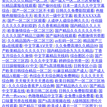
美久久久久久精品一区二区
|
国产成人一区二区三区免费看
|
91精品露脸在线观看
|
国产偷99在线
|
日本一道久久久中文字幕
综合
|
国产一区二区三区不卡观
|
日韩久久免费影院观看
|
色狠
狠色狠狠综合天天
|
欧美大片一级中文字幕
|
欧美大XXXX高
水
|
国产一区二区三区观看
|
人成伊人成综合网久久久
|
任你躁
久久久久久老妇双奶
|
久久香蕉精品视频
|
国内精品久久人大
片
|
欧美激情综合一区二区三区
|
国产精品久久久久久久牛牛
|
久久久久国产精品三级网
|
国产福利在线观看
|
色图激情另类图
区
|
久久精品国内一区二区三区
|
av乱码一区二区
|
精品国产三
级a在线观看
|
中文字幕AⅤ天堂
|
久久免费高潮久久精品99
|
国
产欧美精品久久久久久TV
|
国内精品综合九九久久精品
|
丁香
五月综合久久激情
|
中文字幕精品无线码
|
综合图区小说
|
国产
一区二区三区四
|
久久久中文字幕
|
婷婷综合另类一区
|
天天躁
日日躁狠狠躁AV中文
|
国产h高清视频在线
|
日韩专区小说
|
国
产欧美日韩综合精品一区二区
|
91麻豆精品国产成人
|
国产成人
精品A视频一区
|
色综合天天综合网在免费网站
|
久久久天天天
综合网
|
天天狠天天天天透在线
|
欧美日韩国产一区二区三区地
区
|
久久久综合香蕉尹人综合网
|
国产精品热久久AV
|
国产精品
中文字幕在线
|
欧美日韩二区在线
|
日韩久久免费影院观看
|
国
产色一色www.
|
色噜噜精品中文字幕
|
全免费A级免费看
|
欧美
口味重另类在线视频
|
国产h高清视频在线
|
A级韩国乱理伦片
在线观看
|
国产精品三级网
|
欧美成人看片一区二三区图文
|
91