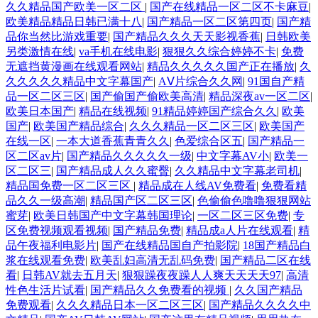
久久精品国产欧美一区二区
|
国产在线精品一区二区不卡麻豆
|
欧美精品精品日韩已满十八
|
国产精品一区二区第四页
|
国产精
品你当然比游戏重要
|
国产精品久久久天天影视香蕉
|
日韩欧美
另类激情在线
|
va手机在线电影
|
狠狠久久综合婷婷不卡
|
免费
无遮挡黄漫画在线观看网站
|
精品久久久久久国产正在播放
|
久
久久久久久精品中文字幕国产
|
AⅤ片综合久久网
|
91国自产精
品一区二区三区
|
国产偷国产偷欧美高清
|
精品深夜av一区二区
|
欧美日本国产
|
精品在线视频
|
91精品婷婷国产综合久久
|
欧美
国产
|
欧美国产精品综合
|
久久久精品一区二区三区
|
欧美国产
在线一区
|
一本大道香蕉青青久久
|
色爱综合区五
|
国产精品一
区二区av片
|
国产精品久久久久久一级
|
中文字幕AV小
|
欧美一
区二区三
|
国产精品成人久久蜜臀
|
久久精品中文字幕老司机
|
精品国免费一区二区三区
|
精品成在人线AV免费看
|
免费看精
品久久一级高潮
|
精品国产区二区三区
|
色偷偷色噜噜狠狠网站
蜜芽
|
欧美日韩国产中文字幕韩国理论
|
一区二区三区免费
|
专
区免费视频观看视频
|
国产精品免费
|
精品成a人片在线观看
|
精
品午夜福利电影片
|
国产在线精品国自产拍影院
|
18国产精品白
浆在线观看免费
|
欧美乱妇高清无乱码免费
|
国产精品二区在线
看
|
日韩AV就去五月天
|
狠狠躁夜夜躁人人爽天天天天97
|
高清
性色生活片试看
|
国产精品久久免费看的视频
|
久久国产精品
免费观看
|
久久久精品日本一区二区三区
|
国产精品久久久久中