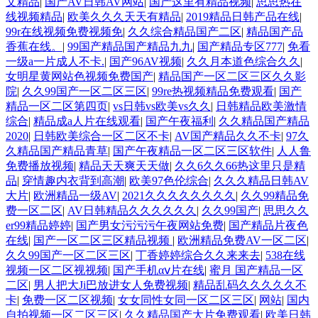
文精品
|
国产AV日韩AV网站
|
国产这里有精品视频
|
思思热在
线视频精品
|
欧美久久久天天有精品
|
2019精品日韩产品在线
|
99r在线视频免费视频免
|
久久综合精品国产二区
|
精品国产品
香蕉在线。
|
99国产精品国产精品九九
|
国产精品专区777
|
免看
一级a一片成人不卡.
|
国产96AV视频
|
久久月本道色综合久久
|
女明星黄网站色视频免费国产
|
精品国产一区二区三区久久影
院
|
久久99国产一区二区三区
|
99re热视频精品免费观看
|
国产
精品一区二区第四页
|
vs日韩vs欧美vs久久
|
日韩精品欧美激情
综合
|
精品成a人片在线观看
|
国产午夜福利
|
久久精品国产精品
2020
|
日韩欧美综合一区二区不卡
|
AV国产精品久久不卡
|
97久
久精品国产精品青草
|
国产午夜精品一区二区三区软件
|
人人鲁
免费播放视频
|
精品天天爽天天做
|
久久6久久66热这里只是精
品
|
穿情趣内衣背到高潮
|
欧美97色伦综合
|
久久久精品日韩AV
大片
|
欧洲精品一级AV
|
2021久久久久久久久久
|
久久99精品免
费一区二区
|
AV日韩精品久久久久久久
|
久久99国产
|
思思久久
er99精品婷婷
|
国产男女污污污午夜网站免费
|
国产精品片夜色
在线
|
国产一区二区三区精品视频
|
欧洲精品免费AV一区二区
|
久久99国产一区二区三区
|
丁香婷婷综合久久来来去
|
538在线
视频一区二区视视频
|
国产手机αⅴ片在线
|
蜜月 国产精品一区
二区
|
男人把大Ji巴放进女人免费视频
|
精品乱码久久久久久不
卡
|
免费一区二区视频
|
女女同性女同一区二区三区
|
网站
|
国内
自拍视频一区二区三区
|
久久精品国产大片免费观看
|
欧美日韩