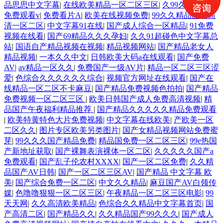
品思思中文字幕
|
在线欧美精品一区二区三区
|
久99久精品视频
免费观看v
|
免费看片A
|
欧美在线视频免费
|
99久久精品国产高
清一区二区
|
中文字幕91在线
|
国产成人综合一区精品
|
91免费
视频在线看
|
国产69精品久久久孕妇
|
久久91超碰色中文字幕总
站
|
国语自产精品视频在视频
|
精品视频网站
|
国产精品老女人
精品视频
|
一本久久中文
|
日韩欧美大码a在线观看
|
国产免费
AV
|
av精品一区久久
|
免费国产一级AV片
|
精品一区二区三区涩
爱
|
色综合久久久久久久综合
|
视频官方网址在线观看
|
国产在
线精品一区二区不卡麻豆
|
国产精品免费视频色拍拍
|
国产精品
免费视频一区二区三区
|
欧美日韩国产成人免费高清视频
|
精
品国产午夜福利精品推荐
|
国产精品久久久久久精品免费观看
|
欧美特黄特色大片免费视频
|
中文字幕在线欧美
|
产欧美一区
二区久久
|
图片专区欧美另类图片
|
国产女精品视频网站免费蜜
芽
|
99久久久国产精品免费
|
精品国免费一区二区三区
|
99e热国
产新地址获取
|
国产裸舞表演裸体一区二区
|
久久久久久国产a
免费观看
|
国产乱子伦农村XXXX
|
国产一区二区免费
|
久久精
品国产AV日韩
|
国产一区二区三区AV
|
国产精品 中文字幕 欧
美
|
国产综合免费一区二区
|
中文久久精品
|
麻豆国产AV白领传
媒
|
色噜噜狠狠一区二区三区
|
午夜精品一区二区三区电影
|
99
天天网
|
久久高清欧美精品
|
色综合久久精品中文字幕首页
|
国
产高清二区
|
国产精品久久
|
久久精品国产99久久久
|
国产成人