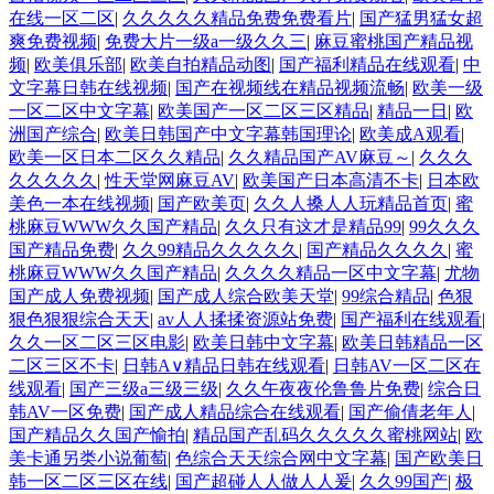
在线一区二区
|
久久久久久精品免费免费看片
|
国产猛男猛女超
爽免费视频
|
免费大片一级a一级久久三
|
麻豆蜜桃国产精品视
频
|
欧美俱乐部
|
欧美自拍精品动图
|
国产福利精品在线观看
|
中
文字幕日韩在线视频
|
国产在视频线在精品视频流畅
|
欧美一级
一区二区中文字幕
|
欧美国产一区二区三区精品
|
精品一日
|
欧
洲国产综合
|
欧美日韩国产中文字幕韩国理论
|
欧美成A观看
|
欧美一区日本二区久久精品
|
久久精品国产AV麻豆～
|
久久久
久久久久久
|
性天堂网麻豆AV
|
欧美国产日本高清不卡
|
日本欧
美色一本在线视频
|
国产欧美页
|
久久人搡人人玩精品首页
|
蜜
桃麻豆WWW久久国产精品
|
久久只有这才是精品99
|
99久久久
国产精品免费
|
久久99精品久久久久久
|
国产精品久久久久
|
蜜
桃麻豆WWW久久国产精品
|
久久久久精品一区中文字幕
|
尤物
国产成人免费视频
|
国产成人综合欧美天堂
|
99综合精品
|
色狠
狠色狠狠综合天天
|
av人人揉揉资源站免费
|
国产福利在线观看
|
久久一区二区三区电影
|
欧美日韩中文字幕
|
欧美日韩精品一区
二区三区不卡
|
日韩A∨精品日韩在线观看
|
日韩AV一区二区在
线观看
|
国产三级a三级三级
|
久久午夜夜伦鲁鲁片免费
|
综合日
韩AV一区免费
|
国产成人精品综合在线观看
|
国产偷倩老年人
|
国产精品久久国产愉拍
|
精品国产乱码久久久久久蜜桃网站
|
欧
美卡通另类小说葡萄
|
色综合天天综合网中文字幕
|
国产欧美日
韩一区二区三区在线
|
国产超碰人人做人人爰
|
久久99国产
|
极