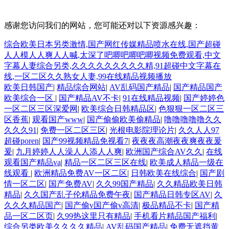
感谢您访问我们的网站，您可能还对以下资源感兴趣：
综合欧美日本另类激情,国产网红传媒精品喷水在线,国产超碰
人人模人人爽人人喊,太深了吧唧吧唧吧唧视频免费观看,中文
字幕人妻综合另类,久久久久久久久久久精,91超碰中文字幕在
线,一区二区久久熟女人妻,99在线精品视频播放
欧美日韩国产
|
精品综合网站
|
AV乱码国产精品
|
国产精品国产
欧美综合一区
|
国产精品AV不卡
|
91在线精品视频
|
国产婷婷色
一区二区三区深爱网
|
欧美综合日韩精品区
|
色狠狠一区二区三
区香蕉
|
观看国产www
|
国产偷偷欧美偷精品
|
噜噜噜噜噜久久
久久久91
|
免费一区二区三区
|
光根电影院理论片
|
久久人人97
超碰poren
|
国产99视频精品免视看7
|
夜夜夜高潮夜夜爽夜夜爰
爰
|
九月婷婷人人澡人人添人人爽
|
欧洲国产综合AV久久
|
在线
观看国产精品va
|
精品一区二区三区在线
|
欧美成人精品一级在
线观看
|
欧洲精品免费AV一区二区
|
日韩欧美在线综合
|
国产剧
情一区二区
|
国产免费AV
|
久久99国产精品
|
久久精品欧美日韩
精品
|
久久国产乱子伦精品免费午夜
|
国产精品日韩专区AV
|
久
久久久精品国产
|
国产偷v国产偷v高清
|
极品精品不卡
|
国产精
品一区二区页
|
久99热这里只有精品
|
手机看片精品国产福利
|
综合另类欧美久久久久精品
|
AV乱码国产精品
|
免费无遮挡黄