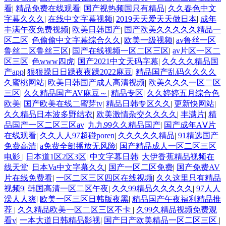
看
|
精品免费在线观看
|
国产视热频国只有精品
|
久久春色中文
字幕久久久
|
在线中文字幕视频
|
2019天天爱天天做日本
|
成年
丰满午夜免费视频
|
欧美日韩国产
|
国产欧美久久久久久精品一
区二区
|
色偷偷中文字幕综合久久
|
欧美一级视频
|
av鲁丝一区
鲁丝二区鲁丝三区
|
国产在线视频一区二区三区
|
av片区一区二
区三区
|
色www四虎
|
国产2021中文天码字幕
|
久久久久精品国
产app
|
狠狠躁日日躁夜夜躁2022麻豆
|
精品国产乱码久久久久
久蜜桃网站
|
欧美日韩国产成人高清视频
|
欧美久久久一区二区
三区
|
久久精品国产AV麻豆～
|
精品专区
|
久久婷婷五月综合色
欧美
|
国产欧美在线二蜜芽tv
|
精品日韩专区久久
|
更新快网站
|
久久精品日本波多野结衣
|
欧美激情杂交久久久久
|
丰满片
|
精
品国产一区二区三区av
|
九九99久久精品国产
|
国产成年AⅤ片
在线观看
|
久久人人97超碰poren
|
久久久久久精品
|
91精选国产
免费高清
|
a免费全部播放无风险
|
国产精品成人一区二区三区
电影
|
日本道1区2区3区
|
中文字幕日韩
|
大伊香蕉精品视频在
线天堂
|
日本Va中文字幕久久
|
国产一区二区免费
|
国产免费AV
片在线免费看
|
一区二区三区四区在线视频
|
久久这里只有精品
视频9
|
韩国高清一区二区午夜
|
久久99精品久久久久久
|
97人人
澡人人爽
|
欧美一区三区日韩版夜黑
|
精品国产午夜福利精品推
荐
|
久久精品欧美一区二区三区不卡
|
久99久精品视频免费观
看v
|
一本大道日韩精品影视
|
国产日产欧美精品一区二区三区
|