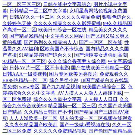
一区二区三区三区
|
日韩在线中文字幕综合
|
图片小说中文字
幕
|
日韩精品一区二区中文字幕
|
女明星黄网站色视频免费国
产
|
日韩AV久久一区二区
|
久久久久久精品免费
|
狠狠色综合久
久婷婷色天使
|
久久久久精品久久久久影院蜜桃
|
99久久精品国
产高清一区二区
|
欧美日韩综合一区在线
|
精品美女久久久久
99
|
国产精品99精品
|
中文字幕久久网站
|
国产又粗又猛又爽又
黄的视频
|
国产系列久久精品99人人
|
国产一区区二区在线
|
性
温盈久久AV福利
|
区欧美国产不卡综合
|
国内精品久久久久国
产盗摄
|
91精品婷婷国产综合久久
|
国产清纯美女遭强到高潮
|
97精品一区二区三区
|
久久久综合香蕉尹人综合网
|
中文字幕综
合
|
日韩AV片一区二区不卡电影
|
国产在线欧美日韩精品一区
|
日韩AAA一级黄视频
|
图片专区欧美另类图片
|
免费观看久久
ER99热精品一区二区
|
综合另类小说
|
18国产精品白浆在线观
看免费
|
www专区
|
国产九九精品视频
|
欧美国产码综合二区
|
色
婷婷综合久久久中文字幕
|
AV人摸人人人澡人人超碰下载
|
一
区二区免费视
|
综合久久本道中文字幕
|
人人摸人人日日
|
久久
综合九色综合欧美98
|
精品国模一区二区三区
|
久久国产欧美国
日产精品
|
久久精品日韩国产不卡
|
国产精品国产三级国AV麻
豆
|
人人人澡欧美一区二区
|
男人的天堂一区二区视频在线观看
|
久久夜色精品国产欧美乱
|
国产一级做a爱视频在线
|
久久一区
二区三区免费
|
久久久久久免费精品视频
|
国产偷国产偷精品高