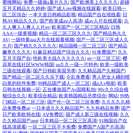
蜜桃网站
|
免费一级做a爰片久久
|
国产欧洲美上久久久久
|
超碰
五月天精品久久婷婷
|
国产成人mv视频在线观看
|
欧美日韩一
区二区综合
|
一本大道日韩精品影视
|
精品国产自在现线看
|
日
韩AV精品久久久
|
国产欧美成aⅴ人高清
|
成av人片在线观看
|
久
久人爽人人爽人人片av
|
欧美国产一区二区三区精品
|
日韩
AAA一级黄视频
|
精品一区二区三区久久久
|
国产精品热久久
AV
|
一级特黄aaa大片在线观看视频
|
国产一区二区三区成人久
久片
|
国产精久久久久久久
|
精品国模一区二区三区
|
国产精品
嫩草久久久久
|
91麻豆精品国产综合久久久
|
91免费国产
|
久久
五月天国产自
|
性欧美大战久久久久久久
|
αv一区二区三区
|
樱
花草在线社区WWW韩国
|
aa久久一级一片特色
|
欧美一级欧美
三级在线观看
|
国产日韩欧美国另类
|
久久精品国产久精国产
|
国产精品一区二区久久乐下载
|
仑乱免费看
|
男人把女人桶到喷
白浆的软件免费
|
99精品国产成人一区二区
|
成a人v电影
|
欧美
日韩在线视频一区
|
正在播放国产Av国模私拍
|
99v久久综合狠
狠综合久久
|
欧美综合精品
|
欧美韩国精品另类综合
|
网站
|
99热
门精品一区二区三区
|
国产伦一区二区三区免费
|
久久久久久精
品免费免费ai
|
一日本道久久久精品国产
|
九九热精品免费
|
国产
日产欧美欧韩在线
|
AⅤ免费区
|
国产成人新三级在线视频
|
久久
久久精品国产app
|
日本精品一区二区三区高清
|
91啪国自产在
线高清观看
|
一区二区三区不卡免费
|
免费国产A国产片高清
|