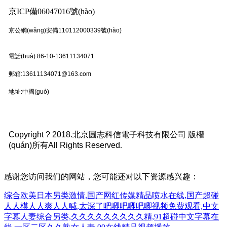
京ICP備06047016號(hào)
京公網(wǎng)安備110112000339號(hào)
電話(huà):86-10-13611134071
郵箱:13611134071@163.com
地址:中國(guó)
Copyright ? 2018.北京圓志科信電子科技有限公司 版權
(quán)所有All Rights Reserved
.
感谢您访问我们的网站，您可能还对以下资源感兴趣：
综合欧美日本另类激情,国产网红传媒精品喷水在线,国产超碰
人人模人人爽人人喊,太深了吧唧吧唧吧唧视频免费观看,中文
字幕人妻综合另类,久久久久久久久久久精,91超碰中文字幕在