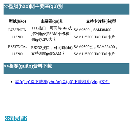
>>型號(hào)間主要區(qū)別
型號(hào)
主要區(qū)別
支持卡片類(lèi)型
TTL接口，可同時(shí)支
BZ537NCT-
SAM9600，SAM38400，
持2個(gè)PSAM小卡和1
115200
SAM115200 T=0 T=1卡片
個(gè)CPU大卡
BZ537NCA-
SAM9600，SAM38400，
RS232
接口，可同時(shí)
支持3個(gè)PSAM卡
115200
SAM115200 T=0 T=1卡片
>>相關(guān)資料下載
請(qǐng)從下載專(zhuān)區(qū)下載相應(yīng)文件
公司宗旨?