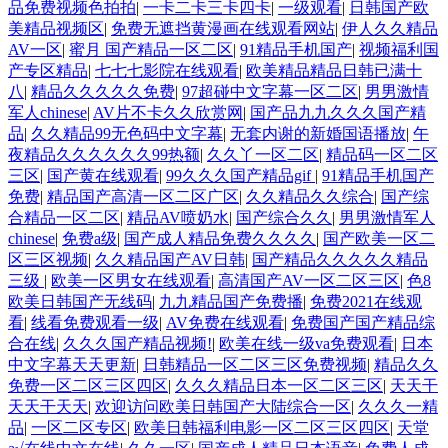
品免费视频色拍拍
|
一卡二卡三卡四卡
|
一级观看
|
日韩国产欧
美精品视频区
|
免费无遮挡黄漫画在线观看网站
|
伊人久久精品
AV一区
|
蜜月 国产精品一区二区
|
91精品手机国产
|
视频福利国
产专区精品
|
七七七影院在线观看
|
欧美精品精品日韩已满十
八
|
精品久久久久久免费
|
97超碰中文字幕一区二区
|
男男激情
军人chinese
|
AV片不卡久久欣赏网
|
国产品九九久久久国产精
品
|
久久精品99无色码中文字幕
|
无套内谢的新婚国语播放
|
午
夜精品久久久久久久99热额
|
久久丫一区二区
|
精品码一区二区
三区
|
国产黄在线观看
|
99久久久国产精品gif
|
91精品手机国产
免费
|
精品国产高清一区二区广区
|
久久精品久久综合
|
国产综
合精品一区二区
|
精品AV喷奶水
|
国产综合久久
|
男男激情军人
chinese
|
免费a级
|
国产成人精品免费久久久久
|
国产欧美一区二
区三区视频
|
久久精品国产AV日韩
|
国产精品久久久久久精品
三级
|
欧美一区男女在线观看
|
高清国产AV一区二区三区
|
色8
欧美日韩国产无线码
|
九九精品国产免费播
|
免费2021在线观
看
|
线看免费观看一级
|
AV免费在线观看
|
免费国产国产精品综
合在线
|
久久久国产精品视频!
|
欧美在线一级va免费观看
|
日本
中文字幕天天更新
|
日韩精品一区二区三区免费视频
|
精品久久
免费一区二区三区四区
|
久久久精品日本一区二区三区
|
天天干
天天干天天
|
欢迎访问欧美日韩国产大陆综合一区
|
久久久一精
品
|
一区二区专区
|
欧美日韩福利电影一区二区三区四区
|
天堂