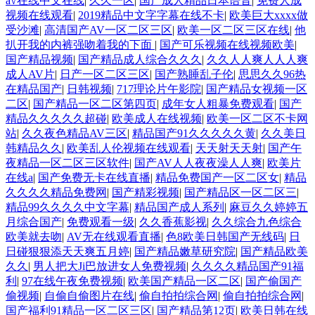
а√在线中文在线
|
久久一区
|
国产成人精品日本语音
|
免费人成
视频在线观看
|
2019精品中文字字幕在线不卡
|
欧美巨大xxxx做
受沙滩
|
高清国产AV一区二区三区
|
欧美一区二区三区在线
|
他
扒开我的内裤强吻着我的下面
|
国产可乐视频在线视频欧美
|
国产精品视频
|
国产精品成人综合久久久
|
久久人人爽人人人爽
成人AV片
|
日产一区二区三区
|
国产熟睡乱子伦
|
思思久久96热
在精品国产
|
日韩视频
|
717理论片午影院
|
国产精品女视频一区
二区
|
国产精品一区二区第四页
|
成年女人粗暴免费观看
|
国产
精品久久久久久超碰
|
欧美成人在线视频
|
欧美一区二区不卡网
站
|
久久夜色精品AV三区
|
精品国产91久久久久久黄
|
久久美日
韩精品久久
|
欧美乱人伦视频在线观看
|
天天射天天射
|
国产午
夜精品一区二区三区软件
|
国产AV人人夜夜澡人人爽
|
欧美片
在线a
|
国产免费无卡在线直播
|
精品免费国产一区二区女
|
精品
久久久久精品免费网
|
国产精彩视频
|
国产精品区一区二区三
|
精品99久久久久中文字幕
|
精品国产成人系列
|
麻豆久久婷婷五
月综合国产
|
免费观看一级
|
久久香蕉影视
|
久久综合九色综合
欧美就去吻
|
AV无在线观看直播
|
色8欧美日韩国产无线码
|
日
日碰狠狠添天天爽五月婷
|
国产精品嫩草研究院
|
国产精品欧美
久久
|
男人把大Ji巴放进女人免费视频
|
久久久久精品国产91福
利
|
97在线午夜免费视频
|
欧美国产精品一区二区
|
国产偷国产
偷视频
|
自偷自偷图片在线
|
偷自拍拍综合网
|
偷自拍拍综合网
|
国产福利91精品一区二区三区
|
国产精品第12页
|
欧美日韩在线