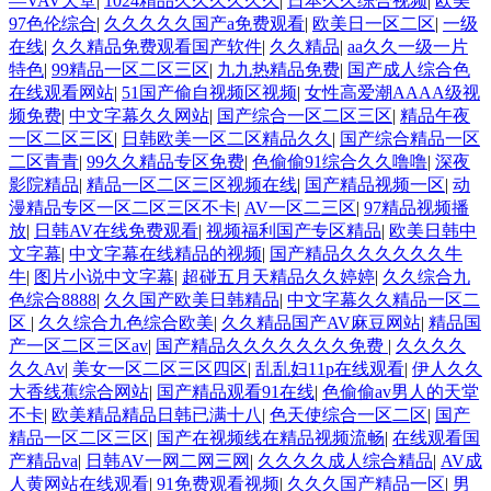
—VAV天堂
|
1024精品久久久久久久
|
日本久久综合视频
|
欧美
97色伦综合
|
久久久久久国产a免费观看
|
欧美日一区二区
|
一级
在线
|
久久精品免费观看国产软件
|
久久精品
|
aa久久一级一片
特色
|
99精品一区二区三区
|
九九热精品免费
|
国产成人综合色
在线观看网站
|
51国产偷自视频区视频
|
女性高爱潮AAAA级视
频免费
|
中文字幕久久网站
|
国产综合一区二区三区
|
精品午夜
一区二区三区
|
日韩欧美一区二区精品久久
|
国产综合精品一区
二区青青
|
99久久精品专区免费
|
色偷偷91综合久久噜噜
|
深夜
影院精品
|
精品一区二区三区视频在线
|
国产精品视频一区
|
动
漫精品专区一区二区三区不卡
|
AV一区二三区
|
97精品视频播
放
|
日韩AV在线免费观看
|
视频福利国产专区精品
|
欧美日韩中
文字幕
|
中文字幕在线精品的视频
|
国产精品久久久久久久牛
牛
|
图片小说中文字幕
|
超碰五月天精品久久婷婷
|
久久综合九
色综合8888
|
久久国产欧美日韩精品
|
中文字幕久久精品一区二
区
|
久久综合九色综合欧美
|
久久精品国产AV麻豆网站
|
精品国
产一区二区三区av
|
国产精品久久久久久久久免费
|
久久久久
久久Av
|
美女一区二区三区四区
|
乱乱妇11p在线观看
|
伊人久久
大香线蕉综合网站
|
国产精品观看91在线
|
色偷偷av男人的天堂
不卡
|
欧美精品精品日韩已满十八
|
色天使综合一区二区
|
国产
精品一区二区三区
|
国产在视频线在精品视频流畅
|
在线观看国
产精品va
|
日韩AV一网二网三网
|
久久久久成人综合精品
|
AV成
人黄网站在线观看
|
91免费观看视频
|
久久久国产精品一区
|
男