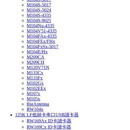
M104S-5017
M104S-5024
M104S-4335
M104S-9025
M104Nu-4335
M104V51-4335
M104FAx-4335
M104FEx/FHx
M104FxSx-5017
M104E/Hx
M209CA
M209CH
M120V71N
M133Cx
M133Fx
M102Gx
M102EEx
M107x
M105x
BigAntenna
RW104x
125K LF低頻卡串口USB讀卡器
RW169Ax ID卡讀卡器
RW169Cx ID卡讀卡器