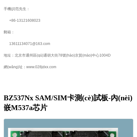
手機(jī)范先生：
+86-13121608023
郵箱：
13611134071@163.com
地址：北京市通州區(qū)通胡大街78號(hào)京貿(mào)中心1004D
網(wǎng)址：www.028jdxx.com
BZ537Nx SAM/SIM卡測(cè)試板-內(nèi)
嵌M537a芯片