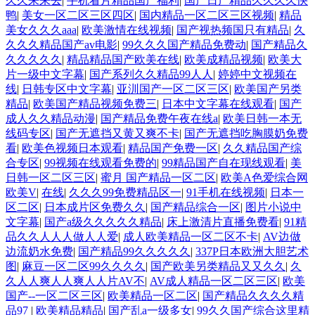
久久来来去
|
手机看片精品国产福利
|
国产日产精品久久久久快
鸭
|
美女一区二区三区四区
|
国内精品一区二区三区视频
|
精品
美女久久久aaa
|
欧美激情在线视频
|
国产视热频国只有精品
|
久
久久久精品国产av电影
|
99久久久国产精品免费动
|
国产精品久
久久久久久
|
精品精品国产欧美在线
|
欧美成精品视频
|
欧美大
片一级中文字幕
|
国产系列久久精品99人人
|
婷婷中文视频在
线
|
日韩专区中文字幕
|
亚汌国产一区二区三区
|
欧美国产另类
精品
|
欧美国产精品视频免费三
|
日本中文字幕在线观看
|
国产
成人久久精品动漫
|
国产精品免费午夜在线a
|
欧美日韩一本无
线码专区
|
国产无遮挡又黄又爽不卡
|
国产无遮挡吃胸膜奶免费
看
|
欧美色视频日本观看
|
精品国产免费一区
|
久久精品国产综
合专区
|
99视频在线观看免费的
|
99精品国产自在现线观看
|
美
日韩一区二区三区
|
蜜月 国产精品一区二区
|
欧美A色爱综合网
欧美V
|
在线
|
久久久99免费精品区一
|
91手机在线视频
|
日本一
区二区
|
日本成片区免费久久
|
国产精品综合一区
|
图片小说中
文字幕
|
国产a级久久久久久精品
|
床上激清片直播免费看
|
91精
品久久人人人做人人爱
|
成人欧美精品一区二区不卡
|
AV边做
边流奶水免费
|
国产精品99久久久久久
|
337P日本欧洲大胆艺术
图
|
麻豆一区二区99久久久久
|
国产欧美另类精品又又久久
|
久
久人人爽人人爽人人片AV不
|
AV成人精品一区二区三区
|
欧美
国产--一区二区三区
|
欧美精品一区二区
|
国产精品久久久久精
品97
|
欧美精品精品
|
国产乱a一级多女
|
99久久国产综合这里精