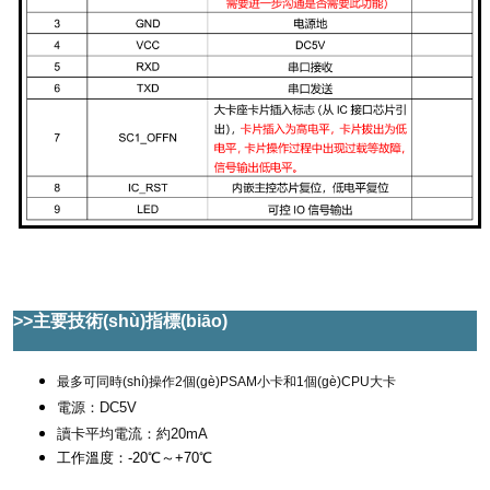
>>主要技術(shù)指標(biāo)
最多可同時(shí)操作2個(gè)PSAM小卡和1個(gè)CPU大卡
電源：DC5V
讀卡平均電流：約20mA
工作溫度：-20℃～+70℃