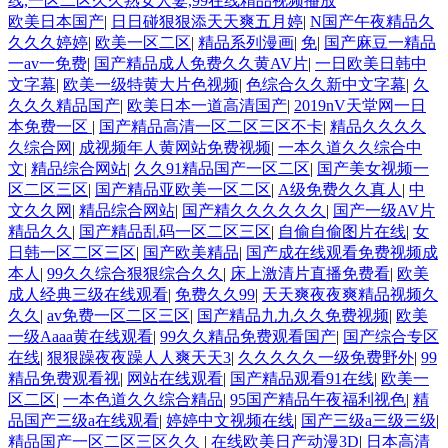
线,一区二区久久熟女人妻,99在线精品视频播放
欧美日本国产
|
日日碰狠狠添天天爽五月婷
|
N国产午夜精品久
久久久婷婷
|
欧美一区二区
|
精品系列漫画
|
免
|
国产麻豆一精品
一av一免费
|
国产精品成人免费久久黄AV片
|
一日欧美日韩中
文字幕
|
欧美一级特黄大片色视频
|
色综合久久新中文字幕
|
久
久久久精品国产
|
欧美日本一道高清国产
|
2019nV天堂网一日
本免费一区
|
国产精品高清一区二区三区不卡
|
精品久久久久
久综合网
|
成视频年人黄网站免费视频
|
一本久道久久综合中
文
|
精品综合网站
|
久久91精品国产一区二区
|
国产美女视频一
区二区三区
|
国产精品亚欧美一区二区
|
A级免费久久真人
|
中
文久久网
|
精品综合网站
|
国产精久久久久久久
|
国产一级AV片
精品久久
|
国产精品乱码一区二区三区
|
自偷自偷图片在线
|
女
日韩一区二区三区
|
国产欧美精品
|
国产成在线观看免费视频成
本人
|
99久久综合狠狠综合久久
|
床上激清片直播免费看
|
欧美
成人经典三级在线观看
|
免费久久99
|
天天爽夜夜爽精品视频久
久久
|
av免费一区二区三区
|
国产精品九九久久免费视频
|
欧美
一级Aaaa黄在线观看
|
99久久精品免费观看国产
|
国产综合专区
在线
|
狠狠躁夜夜躁人人爽天天3
|
久久久久久一级免费野外
|
99
精品免费观看视
|
网站在线观看
|
国产精品观看91在线
|
欧美一
区二区
|
一本色道久久综合精品
|
95国产精品午夜福利视色
|
精
品国产三级a在线观看
|
婷婷中文视频在线
|
国产三级a三级三级
|
精品国产一区二区三区久久
|
在线欧美日产动漫3D
|
日本高清