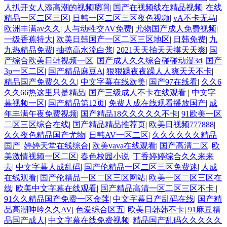
人扒开女人添高潮的视频嗯啊
|
国产在视频线在精品视频
|
在线
精品一区二区三区
|
日韩一区二区三区夜色视频
|
vA不卡无马
|
欧洲丰满av久久
|
人与动牲交AV免费
|
尤物国产成人免费视频
|
一级香蕉特大
|
欧美日韩国产一区二区三区地区
|
日韩免费
|
九
九热精品免费
|
抽搐高水流白浆
|
2021天天拍天天摸天天爽
|
国
产综合欧美日韩视频一区
|
国产成人久久综合碰碰动漫3d
|
国产
3p一区二区
|
国产精品麻豆A
|
狠狠躁夜夜躁人人爽天天不卡
|
精品国产免费久久久
|
中文字幕在线欧美
|
国产97在线看
|
久久6
久久66热这里只是精品
|
国产三级成人不卡在线观看
|
中文字
幕视频一区
|
国产精品第12页
|
免费人成在线观看播放国产
|
成
年丰满午夜免费视频
|
国产精品18久久久久久不卡
|
91欧美一区
二区三区综合在线
|
国产精品精品推荐页
|
欧美日视频777888
|
久久夜色精品国产尤物
|
日韩AV一区二区
|
久久久久久久精品
国产
|
婷婷天堂在线综合
|
欧美vava在线观看
|
国产高清二区
|
欧
美激情视频一区二区
|
春色校园小说
|
丁香婷婷综合久久来来
去
|
中文字幕人成乱码
|
国产伦精品一区二区三区免费迷
|
人成
在线观看
|
国产伦精品一区二区三区网站
|
欧美一区二区三区在
线
|
欧美中文字幕在线观看
|
国产精品高清一区二区三区不卡
|
91久久精品国产免费一区金莲
|
中文字幕日产乱码在线
|
国产精
品高潮呻吟久久AV
|
色爱综合区五
|
欧美日韩韩不卡
|
91麻豆精
品国产成人
|
中文字幕在线免费视频
|
精品国产乱码久久久久久