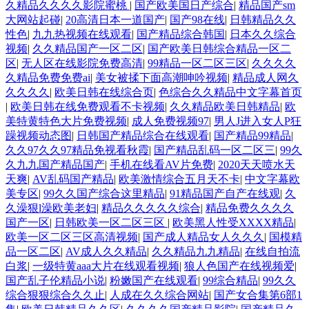
久精品久久久久影院蜜桃
|
国产欧美国日产综合
|
精品国产sm
大网站起碰
|
20高清日本一道国产
|
国产98在线
|
日韩精品久久
性色
|
九九热视频在线观看
|
国产精品综合韩国
|
日本久久综合
视频
|
久久精品国产一区二区
|
国产欧美日韩综合精品一区二
区
|
无人区在线影院免费高清
|
99精品一区二区三区
|
久久久久
久精品免费免费ai
|
美女被揉下面高潮呻吟视频
|
精品成人网久
久久久久
|
欧美日韩在线综合页
|
色综合久久精品中文字幕首页
|
欧美日韩在线免费观看不卡视频
|
久久精品欧美日韩精品
|
欧
美特黄特色大片免费视频
|
成人免费视频97
|
男人J进入女人P狂
躁视频动态图
|
日韩国产精品综合在线观看
|
国产精品99精品
|
久久97久久97精品免视看秋霞
|
国产精品乱码一区二区三
|
99久
久九九国产精品国产
|
手机在线看AV片免费
|
2020天天喷水天
天爽
|
AV乱码国产精品
|
欧美激情综合五月天不卡
|
中文字幕欧
美专区
|
99久久国产综合这里精品
|
91精品国产自产在线观
|
久
久澡狠l澡欧美老妇
|
精品久久久久久综合
|
精品免费久久久久
国产一区
|
日韩欧美一区二区三区
|
欧美黑人性受XXXX精品
|
欧美一区二区三区高清视频
|
国产成人精品女人久久久
|
国模精
品一区二区
|
AV成人久久精品
|
久久精品九九精品
|
在线自拍流
白浆
|
一级特黄aaa大片在线观看视频
|
狼人色国产在线视频爱
|
国产乱子伦精品小说
|
粉嫩国产在线观看
|
99综合精品
|
99久久
综合狠狠综合久久止
|
人成在久久综合网站
|
国产女合集第6部1