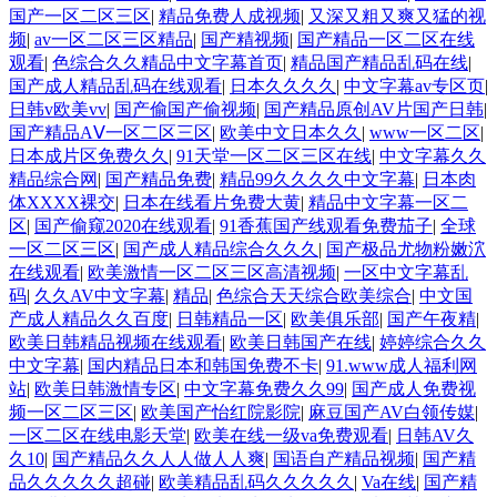
国产一区二区三区
|
精品免费人成视频
|
又深又粗又爽又猛的视
频
|
av一区二区三区精品
|
国产精视频
|
国产精品一区二区在线
观看
|
色综合久久精品中文字幕首页
|
精品国产精品乱码在线
|
国产成人精品乱码在线观看
|
日本久久久久
|
中文字幕av专区页
|
日韩v欧美vv
|
国产偷国产偷视频
|
国产精品原创AV片国产日韩
|
国产精品AⅤ一区二区三区
|
欧美中文日本久久
|
www一区二区
|
日本成片区免费久久
|
91天堂一区二区三区在线
|
中文字幕久久
精品综合网
|
国产精品免费
|
精品99久久久久中文字幕
|
日本肉
体XXXX裸交
|
日本在线看片免费大黄
|
精品中文字幕一区二
区
|
国产偷窥2020在线观看
|
91香蕉国产线观看免费茄子
|
全球
一区二区三区
|
国产成人精品综合久久久
|
国产极品尤物粉嫩泬
在线观看
|
欧美激情一区二区三区高清视频
|
一区中文字幕乱
码
|
久久AV中文字幕
|
精品
|
色综合天天综合欧美综合
|
中文国
产成人精品久久百度
|
日韩精品一区
|
欧美俱乐部
|
国产午夜精
|
欧美日韩精品视频在线观看
|
欧美日韩国产在线
|
婷婷综合久久
中文字幕
|
国内精品日本和韩国免费不卡
|
91.www成人福利网
站
|
欧美日韩激情专区
|
中文字幕免费久久99
|
国产成人免费视
频一区二区三区
|
欧美国产怡红院影院
|
麻豆国产AV白领传媒
|
一区二区在线电影天堂
|
欧美在线一级va免费观看
|
日韩AV久
久10
|
国产精品久久人人做人人爽
|
国语自产精品视频
|
国产精
品久久久久久超碰
|
欧美精品乱码久久久久久
|
Va在线
|
国产精