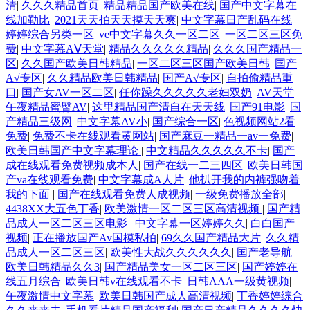
清
|
久久久精品首页
|
精品精品国产欧美在线
|
国产中文字幕在
线加勒比
|
2021天天拍天天摸天天爽
|
中文字幕日产乱码在线
|
婷婷综合另类一区
|
ve中文字幕久久一区二区
|
一区二区三区免
费
|
中文字幕AⅤ天堂
|
精品久久久久久精品
|
久久久国产精品一
区
|
久久国产欧美日韩精品
|
一区二区三区国产欧美日韩
|
国产
A√专区
|
久久精品欧美日韩精品
|
国产A√专区
|
自拍偷精品重
口
|
国产女AV一区二区
|
任你躁久久久久久老妇双奶
|
AV天堂
午夜精品蜜臀AV
|
这里精品国产清自在天天线
|
国产91电影
|
国
产精品三级网
|
中文字幕AV小
|
国产综合一区
|
色视频网站2看
免费
|
免费不卡在线观看黄网站
|
国产麻豆一精品一av一免费
|
欧美日韩国产中文字幕理论
|
中文精品久久久久久不卡
|
国产
成在线观看免费视频成本人
|
国产在线一二三四区
|
欧美日韩国
产va在线观看免费
|
中文字幕成A人片
|
他扒开我的内裤强吻着
我的下面
|
国产在线观看免费人成视频
|
一级免费播放全部
|
4438XX大五色丁香
|
欧美激情一区二区三区高清视频
|
国产精
品成人一区二区三区电影
|
中文字幕一区婷婷久久
|
白白国产
视频
|
正在播放国产Av国模私拍
|
69久久国产精品大片
|
久久精
品成人一区二区三区
|
欧美性大战久久久久久久
|
国产老导航
|
欧美日韩精品久久3
|
国产精品美女一区二区三区
|
国产婷婷在
线五月综合
|
欧美日韩v在线观看不卡
|
日韩AAA一级黄视频
|
午夜激情中文字幕
|
欧美日韩国产成人高清视频
|
丁香婷婷综合