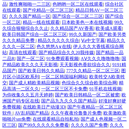
品
|
激性爽啪啪一二三区
|
色哟哟一区二区在线观看
|
综合社区
在线观看
|
国产伦精品一区二区三区
|
精品日韩AV一区二区三
区
|
久久久国产精品一区
|
国产综合一区二区二三区
|
国产综合
一区二区
|
精品一线在线观看
|
日本欧美色一本在线视频
|
99久
久综合狠狠综合久久止
|
久久精品国产AV香蕉
|
欧美成A观看
|
欧美日韩国产综合一区二区三区
|
99久久新国产
|
国产欧美另类
久久久精品免费
|
精品久久久久久综合
|
Ⅴa中文字幕
|
精品久久
久久久一区二区
|
色久悠悠A∨在线
|
伊人久久大香线蕉综合网
站
|
高清在线观看
|
国产精品综合久久20我传媒
|
国产精品一品
二品R
|
国产一区二区
|
91免费观看视频
|
AⅤ久久久噜噜噜噜
|
国
产精品欧美久久久天天影视
|
天天影视色香欲综合久久
|
9191精
品国产
|
国产欧美日韩久久精品
|
777久久精品一区二区三区
|
图
片区小说区欧系列
|
一区二区韩国福利网站
|
欧美牲交A欧美牲
交
|
国产成人精欧美精品视频
|
色综合久久综合欧美综合网
|
精
品高清一二区久久
|
一区二区三区不卡免费
|
91手机在线视频
|
为你收集久久五月天婷婷
|
国产欧美日韩精品一区二区被窝
|
欧
洲国产码专区在线
|
国产品九九久久久国产精品
|
好涨好爽好硬
免费视频
|
在线欧美日产动漫3D
|
国产午夜精品一区二区三区
软件
|
AV乱码国产精品
|
久久午夜夜伦鲁鲁片免费
|
欧美激欧美
啪啪片sm免费
|
在线观看精品自拍私拍
|
国产成人色视频一区二
区三区
|
国产99久久久久久免费看
|
久久久久国产免费
|
久久久