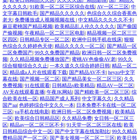
集
|
欧美日韩精品久久区
|
久久久久国产精品影院
|
国产精品久
久久久久久
|
91欧美一区二区三区综合在线
|
AV一区二三区
|
中
文字幕日韩欧毛
|
国产精品久久久久久
|
色综合久久综合香蕉色
老大
|
免费播放成人视频视频在线
|
中文精品久久久久久不卡
|
麻豆蜜桃国产精品视频
|
欧美精品乱人伦久久久久久
|
国产偷国
产偷视频
|
午夜精品一区二区三区电影
|
精品视频一区二区三三
区四区
|
日韩精品专区一区二区
|
欧洲中日韩手机在线床
|
狠狠
色综合久久婷婷色天使
|
精品久久久久一区二区
|
国产精品一区
二区免费国产
|
99久久免费国产精品
|
欧洲日韩一区二区免费视
频
|
久久精品视频免费播放国产
|
蜜桃AV色偷偷AV老
|
99久久
综合狠狠综合久久止
|
一本久道久久综合婷婷日韩
|
精品一区二
区
|
精品成a人片在线观看下载
|
国产精品AV不卡
|
heyzo中文字
幕在线
|
国产视频一区二区
|
国产精品美女一区二区三区
|
久久
免费视频
|
91在线观看
|
日韩精品v欧美精品
|
精品AV一区二区
|
AV无在线观看直播
|
午夜JK网站
|
国产精欧美一区二区三区
|
综
合欧美在线一区
|
精品国产成人系列
|
中文字幕久久
|
久久精品
国产aa
|
色婷婷综合中文久久一本
|
日本免费不卡在线一区二区
三区
|
va手机在线电影
|
欧洲日韩一区二区免费视频
|
欧美精品
一区
|
欧美综合日韩精品区
|
久久精品免费
|
女日韩一区二区三
区
|
精品av一区二区三区不卡
|
91天堂一区二区三区在线
|
欧美
日韩精品综合中文一区
|
国产中文字幕在线加勒比
|
99久久精品
费精品国产一区二区
|
国产美女视频一区二区二三区
|
欧美日韩