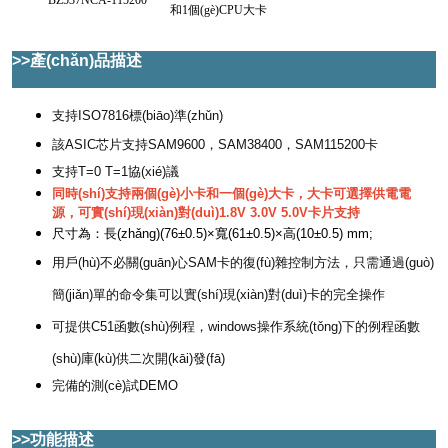
BZ537NCA-115200
和1個(gè)CPU大卡
>>產(chǎn)品描述
支持ISO7816標(biāo)準(zhǔn)
該ASIC芯片支持SAM9600，SAM38400，SAM115200卡
支持T=0 T=1協(xié)議
同時(shí)支持兩個(gè)小卡和一個(gè)大卡，大卡可選擇供電電
源，可實(shí)現(xiàn)對(duì)1.8V 3.0V 5.0V卡片支持
尺寸為：長(zhǎng)(76±0.5)×寬(61±0.5)×高(10±0.5) mm;
用戶(hù)不必關(guān)心SAM卡的復(fù)雜控制方法，只需通過(guò)
簡(jiǎn)單的命令集可以實(shí)現(xiàn)對(duì)卡的完全操作
可提供C51函數(shù)例程，windows操作系統(tǒng)下的例程函數
(shù)庫(kù)供二次開(kāi)發(fā)
完備的測(cè)試DEMO
>>功能描述