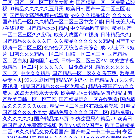
三区
|
国产一区二区三区美女图片
|
国产精品一区二区免费式影
视
|
91精品久久久久久五月天
|
欧美日韩国产一区二区三区地
区
|
国产男女猛烈视频在线观看
|
99久久久精品综合
|
久久久久
国产精品一区
|
久久精品一区二区三区中文字幕
|
日韩欧美大码
a在线观看
|
国产精品玖玖
|
精品
|
中文字幕欧美专区
|
精品国产
一区二区三区久久影院
|
欧美人成国产91视频
|
日韩精品久久
|
国产精品久久久久久曰
|
久久精品久久久久久久精品
|
国产美女
视频一区二区三区
|
色综合天天综合欧美综合
|
成av人新不卡短
片
|
日韩久久久精品一区二区
|
国模一区二区三区
|
国产精品一
区二区白浆
|
国模国产在线
|
日韩一区二区三区AV
|
欧美激情视
频精品一区二区
|
久久久久久一级免费野外
|
精品久久久久久一
区二区
|
中文久久精品
|
国产精品一区二区久久乐下载
|
欧美另
类专区页
|
99久久新国产
|
精品AV喷奶水
|
国产精品九九久久免
费视频
|
精品国产精品久久一区免费式
|
精品午夜国产VA久久
成人
|
2020天天喷水天天爽
|
欧美精品v日韩精品v国产精品
|
国
产欧美日韩一区二区三区
|
国产精品综合一区在线观看
|
国内精
品久久久久久久coent
|
精品一区二区三区在线观看视频
|
91精品
国产综合久久小美女
|
精品免费久久久久国产一区
|
精品免费tv
久久久久久久
|
国产精品第25页
|
99热这里只有精品23
|
欧美日
韩国产成人免费高清视频
|
欧美VV综合Ⅴ国产V
|
欧美日韩精品
二区
|
99久久精品免费观看国产
|
国产精品一卡二卡三卡
|
专区