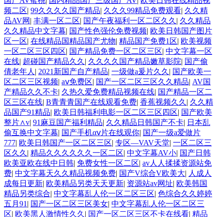
国产AV蜜桃
|
国内精品国产三级国产AV
|
欧美日韩在线精品视
频二区
|
99久久久久国产精品
|
久久久99精品免费观看
|
久久精
品AV网
|
丰满一区二区
|
国产午夜福利一区二区久久
|
久久精品
久久精品中文字幕
|
国产性色强伦免费视频
|
欧美日韩国产图片
区一区
|
在线精品国精品国产尤物
|
精品国产免费1区
|
欧美视频
一区二区三区四区
|
国产精品免费一区二区三区
|
中文字幕一区
在线
|
超碰国产精品久久
|
久久久久国产精品嫩草影院
|
国产偷
倩老年人
|
2021新国产自产精品
|
一级做a爰片久久
|
国产欧美一
区二区三区视频
|
aⅴ免费区
|
国产一区二区三区久久精品
|
AV国
产精品久久不卡
|
久热久爱免费精品视频在线
|
国产精品一区二
区三区在线
|
B青青青国产在线观看免费
|
香蕉视频久久
|
久久精
品国产91精品
|
欧美日韩福利电影一区二区三区四区
|
国产欧美
整片∧v
|
91麻豆国产福利精品
|
久久精品日韩国产不卡
|
日本乱
偷互换中文字幕
|
国产手机αⅴ片在线观你
|
国产一级a爱做片
777
|
欧美日韩国产一区二区三区
|
专区—VAV天堂
|
一区二区三
区久久
|
精品久久久久久久一区二区
|
中文字幕AV小
|
国产日韩
欧美亚欧在线中日韩
|
免费女性一区二区
|
av人人揉揉资源站免
费
|
中文字幕天久久精品视频免费
|
国产V综合V欧美大
|
人成人
成每日更新
|
欧美精品另类天天更新
|
资源站av网址
|
欧美韩国
精品另类综合
|
中文字幕乱人伦一区二区三区
|
色综合久久婷婷
五月91
|
国产一区二区三区美女
|
中文字幕乱人伦一区二区三
区
|
欧美黑人激情性久久
|
国产一区二区三区不卡在线看
|
精品