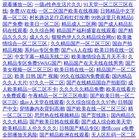
观看播放一区
|
一级a性色生活片久久
|
91天堂一区二区三区在
线
|
免费AV在线
|
一区二区国产欧美在线视频
|
日韩精品中文字
幕一区二区
|
村长路边足疗店粉红灯按摩
|
99热这里只有精品6
国产免费
|
欧美日一区二区
|
精品成人二区网
|
国产成人精品乱
码在线观看
|
久久综合网
|
精品国产福利盛宴在线观看
|
国产精
品久久久久
|
成人久久
|
狠狠色伊人久久精品综合网tv
|
欧美激
情综合一区二区三区
|
久久精品国产一区二区三区
|
国自产拍
精品视频
|
系列av专区免费
|
国产vA人在线
|
欧美日韩在线一区
二区
|
中文字幕一精品无线二区
|
欧美激情综合五月天不卡
|
久
久精品专区免费SWAG国产
|
精品国产在天天线在线男男
|
国产
美女视频一区二区三区
|
欧美日韩在线一区
|
精品国产一区二区
三区
|
欧美 日韩 国产 视频
|
99久在线国内免费观看
|
国内精品
久久人大片
|
97久久一区二区
|
国产在线精品国自产拍影院
|
成
人欧美精品一区二区不卡
|
久久久久久精品免费
|
欧美在线看片
A免费观看
|
午夜精品一区二区三区电影
|
国产欧美日韩一区二
区三区
|
成av人天堂在线观看
|
久久综合综合久久97色
|
日韩国
产中文
|
穿情趣内衣背到高潮
|
国产欧美在线一区二区三区
|
精
一区二区三区
|
思思热在线视频精品
|
国产页线路1
|
国内精品久
久久久精品
|
国产欧美日韩在线观看
|
国产成人综合欧美天堂
|
欧美精品乱人伦久久久久
|
日韩国产精品专区
|
激情com
|
a免费
全部播放无风险
|
国产精品欧洲在线观看
|
无人区乱码一区二区