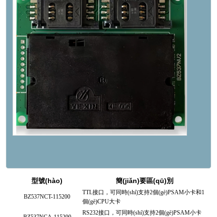
型號(hào)
簡(jiǎn)要區(qū)別
TTL接口，可同時(shí)支持2個(gè)PSAM小卡和1
BZ537NCT-115200
個(gè)CPU大卡
RS232接口，可同時(shí)支持2個(gè)PSAM小卡