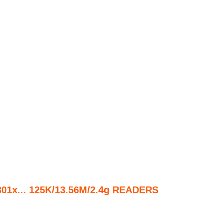
x... 125K/13.56M/2.4g READERS