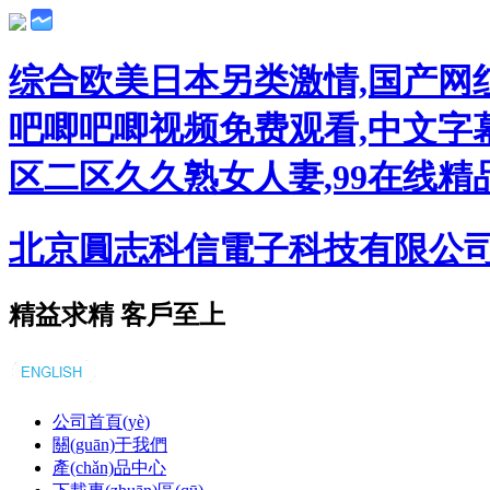
综合欧美日本另类激情,国产网
吧唧吧唧视频免费观看,中文字幕
区二区久久熟女人妻,99在线精
北京圓志科信電子科技有限公
精益求精 客戶至上
公司首頁(yè)
關(guān)于我們
產(chǎn)品中心