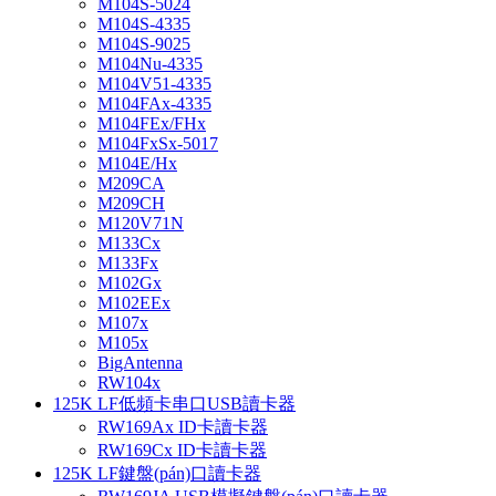
M104S-5024
M104S-4335
M104S-9025
M104Nu-4335
M104V51-4335
M104FAx-4335
M104FEx/FHx
M104FxSx-5017
M104E/Hx
M209CA
M209CH
M120V71N
M133Cx
M133Fx
M102Gx
M102EEx
M107x
M105x
BigAntenna
RW104x
125K LF低頻卡串口USB讀卡器
RW169Ax ID卡讀卡器
RW169Cx ID卡讀卡器
125K LF鍵盤(pán)口讀卡器