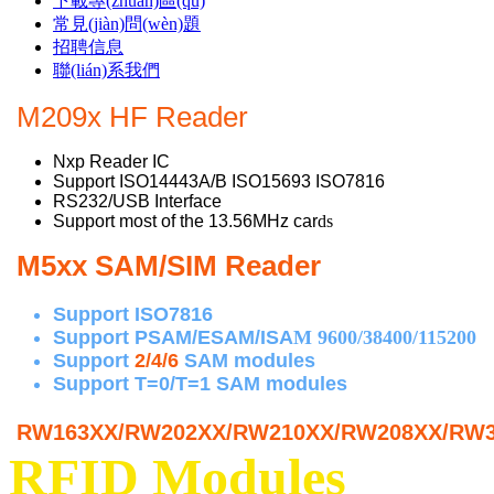
下載專(zhuān)區(qū)
常見(jiàn)問(wèn)題
招聘信息
聯(lián)系我們
M209x HF Reader
Nxp Reader IC
Support ISO14443A/B ISO15693 ISO7816
RS232/USB Interface
Support most of the 13.56MHz car
ds
M5xx SAM/SIM Reader
Support ISO7816
Support PSAM/ESAM/ISA
M 9600/38400/115200
Support
2/4/6
SAM modules
Support T=0/T=1 SAM modules
RW163XX/RW202XX/RW210XX/RW208XX/RW301
RFID Modules