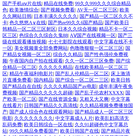
国产手机αⅴ片在线
|
精品在线免费
|
99久久999久久久综合精品
色
|
欧美激情综合
|
国产视频免费看
|
AV无一区二区三区
|
欧美
久久网站日韩
|
日本丰满久久久久久
|
国产精品一区二区久久不
卡
|
色久悠悠A∨在线
|
国产热re99久久6国产精品
|
国产欧美日
韩精品一区二区三区射区
|
日本久久综合视频
|
精品不卡一区二
区三区
|
色综合久久综合久鬼88
|
AⅤ国产在线视频一区
|
国产三
级在线观看播放视频
|
七七七影院在线观看
|
中文字幕在线不卡
一区
|
美女视频黄全部免费网站
|
色噜噜狠狠一区二区三区
|
国
产精品女视频一区二区
|
综合久久精品
|
国产性色强伦免费视
频
|
午夜国内自产拍在线观看
|
久久一区二区三区免费
|
国产综
合精品一区二区
|
久久久久久精品
|
在线欧美精品一区二区三
区
|
精品午夜福利电影片
|
国产乱人伦精品一区二区
|
床上激清
片直播免费看
|
国内精品
|
国产综合一区二区二三区
|
欧美日韩
国产精品自在自线
|
久久久久精品国产av电影
|
成年丰满午夜免
费视频
|
国产精品久久久久久超碰
|
国产乱子伦农村XXXX
|
国
产欧美一区二区
|
国产在线资源全集
|
又粗又大又爽
|
中文字幕
在线看片
|
日韩国产精品久久高清线
|
久久精品视频免费播放国
产
|
国产成人综合色在线观看网站
|
国产精品成人一区二区三区
电影
|
久久久久久久久久
|
中文字幕成A人片
|
欧美乱妇高清无
乱码免费
|
欧美日韩综合一区在线
|
久久91超碰色中文字幕总
站
|
99久久精品免费看国产
|
欧美日韩国产在线
|
国产精品片夜