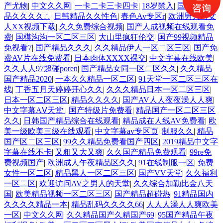
产尤物
|
中文久久网
|
一卡二卡三卡四卡
|
18岁禁入
|
国产美女精
品久久久久∴
|
日韩精品久久性色
|
春色Av专区r
|
欧洲男人与女
人XX视频下载
|
久久免费综合视频
|
国产人成视频在线观看免
费
|
国模沟沟一区二区三区
|
大山里疯狂伦交
|
国产99视频精品
免视看7
|
国产精品久久久
|
久久精品伊人一区二区三区
|
国产免
费AV片在线免费看
|
日本肉体XXXX裸交
|
中文字幕在线欧美
|
久久人人97超碰poren
|
国产精品女同一区二区久久
|
久久精品
国产精品2020
|
一本久久精品一区二区
|
91天堂一区二区三区在
线
|
丁香五月天婷婷开心久久
|
久久久精品日本一区二区三区
|
日本一区二区三区
|
精品久久久久
|
国产AV人人夜夜澡人人爽
|
中文字幕AⅤ天堂
|
国产特级片免费看
|
精品国产一区二区三区
久久
|
日韩国产精品综合在线观看
|
精品成在人线AV免费看
|
欧
美一级欧美三级在线观看
|
中文字幕av专区页
|
制服久久
|
精品
国产区二区三区
|
99久久精品免费看国产四区
|
2019精品中文字
字幕在线不卡
|
又粗又大又爽
|
久久国产精品免费观看
|
99re免
费视频国产
|
欧洲成人午夜精品区久久
|
91在线制服一区
|
免费
女性一区二区
|
精品黑人一区二区三区
|
国产VV天堂
|
久久福利
一区二区
|
欢迎访问AV之男人的天堂
|
久久综合加勒比金八天
国
|
欧美精品视频一区二区三区
|
国产精品超碰热
|
91精品国内
久久久久精品一本
|
精品乱码久久久久66
|
人人人澡人人爽欧美
一区
|
中文久久网
|
久久精品国产久精国产69
|
95国产精品午夜