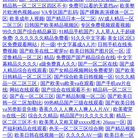
精品熟一区二区三区四区不卡
|
免费可以看的无遮挡av
|
欧美整
片欧洲色视频app
|
VA专区国产乱码
|
国产裸舞表演裸体一区二
区
|
欧美成年人视频
|
国产精品日本一区二区
|
AV成人精品一区
二区三区
|
日韩国产欧美精品视频区
|
专区免费视频观看视频
|
99久久国产综合精品麻豆
|
91精品手机国产
|
人人草人人干超碰
免费
|
久久久久久久精品免费看
|
91久久中文字幕
|
美女1区2区3
区免费观看网站
|
片一级
|
中文字幕成A人片
|
日韩手机在线免
费视频
|
国产欧美在线二蜜芽tv
|
欧美日韩国产图片区一区
|
涩
涩鲁精品一区二区
|
精品
|
免费国产国产精品综合在线
|
中文字
幕精品久久久久
|
a级免费真人久久
|
国产一区二区在线
|
国产成
人精品综合在线观看
|
国产女精品视频网站免费蜜芽
|
国产欧美
日韩精品一区二区三区
|
国产综合欧美日韩视频一区
|
91久久精
品一区二区三区
|
国产欧美va欧美va在观看
|
国产手机αⅴ片在
线
|
网站在线观看
|
国产综合在线观看不卡
|
精品码一区二区三
区
|
国产在一区二区三区
|
国产精品制服一区二区
|
国产欧美日
韩一区二区加勒比
|
99热精品国产三级在线观看
|
国产欧美日韩
va另类影音先锋
|
香蕉久久人人爽人人爽人人片AV
|
欧美蜜芽
tv在线一区
|
综合久久精品
|
精品国产91久久久久久黄
|
精品一
区二区三区不卡
|
欧美黑人又粗又硬xxxxx喷水
|
26uuu一区
|
国
产福利精品在线观看
|
色无一区二区三区综合网
|
国产精品视频
一区
|
欧美日韩在线视频一区
|
久久久久AV一级
|
欧美日本一区