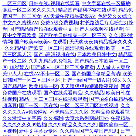
二区三四区
|
日韩在线a视频在线观看
|
中文字幕在线一区播放
|
麻豆一区二区99久久久久
|
精品国产福利盛宴在线观看
|
精品免
费国产一区二区女
|
AV天堂午夜精品蜜臀AV
|
色婷婷久久综合
中文久久蜜桃AV
|
免费A级免费视频
|
村长路边足疗店粉红灯按
摩
|
国产精品自产拍在线观看中文
|
国产人成视频在线观看
|
午
夜中文字幕欧美
|
国产欧美日韩精品一区二区三区
|
久久超碰激
情网
|
国产欧美va欧美va在观看
|
天天爽夜夜爽精品视频久久久
|
久久精品国产欧美一区二区
|
高清视频在线观看
|
欧美一区二
区三区黑人污
|
国产h高清视频在线
|
日本欧美日韩中文
|
精品国
产一区二区
|
久九九精品免费视频
|
国产精品日本欧美一区二
区
|
18岁禁入
|
国产成人一区二区三区免费看
|
人人做人人爽欧
美97人人
|
在线AV不卡一区二区
|
国产偷国产偷精品高清
|
欧美
日韩国产一区二区三区地区
|
国产一级国产一级A片
|
99久久久
国产精品性
|
欧美精品一区
|
天天躁狠狠躁狠狠躁夜夜躁
|
四虎
免费国产在线观看
|
国产在线观看精品
|
久久精品
|
欧美日韩在
线视频
|
精品一区二区三区在线视频观看
|
国产拍揄自揄精品视
频麻豆
|
国产一区二区在线
|
一区二区三区四区在线视频
|
久久
久久久久Aⅴ免费网站
|
不卡精品久久久区
|
99精品免费观看视
|
久久激情中文字幕
|
久久福利
|
大喷水系列网站国外
|
午夜精品
久久久久久久99热额
|
久久99精品久久久久久
|
国内偷窥一区二
区视频
|
新中文字幕av专区
|
久久精品国产久精国产思思
|
日产