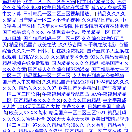
福利视色
|
欧美一区二区三区黑人污
|
欧美国产精品久久
|
色综
合久久综合久鬼88
|
欧美日韩视频在线观看
|
成AⅤ人免费观看
中文字幕
|
日韩精品一区二区三区视频播放。
|
精品久久久久
久精品
|
国产精品一区二区不卡的视频
|
久久精品国产av久
|
中
文字幕国产在线
|
717理论片午影院
|
性夜影院爽黄e爽在线观看
|
国产精品综合久久久
|
在线观看中文av
|
欧美精品一区
|
国产
2021日韩
|
国产精品乱码一区二区三区
|
久久综合激激的五月
天
|
精品精品国产欧美在线
|
久久综合网
|
va手机在线电影
|
色播
综合久久久一本
|
日韩手机在线免费视频
|
国产丝雨多人互换在
线观看
|
日韩AV久久10
|
久久精品专区免费
|
99久久精品费精品
|
精品视频在线免费观看
|
国内精品久久久久精品
|
精品国产91久
久久久久黄
|
国产成人久久综合碰碰动漫3d
|
国产精品美女一区
二区三区
|
精品国模一区二区三区
|
女人被做到高潮免费视频
|
国产成人中文理论
|
久久精品国产精品色婷婷
|
1024精品久久久
久久久
|
精品久久久久久97
|
欧美国产另类精品
|
国产午夜精品
一区二区三区软件
|
午夜福利精品导航凹凸
|
AⅤ午夜福利精品
一区
|
国产精品99久久久久久
|
久久久久国内精品
|
中文字幕成
A人片
|
2018天天弄国产大片
|
免费久久99
|
日韩欧美国产偷清
高
|
欧美大XXXX高水
|
精品国产一区二区三区2021
|
精品乱码
久久久久久蜜桃不卡
|
2020天天喷水天天爽
|
欧美日韩精品视频
一区二区三区
|
97久久久精品综合88久久
|
久久福利
|
精品福利
成年人
|
精品AV免费久久洗澡
|
国产精品一区二区三区在线
|
国