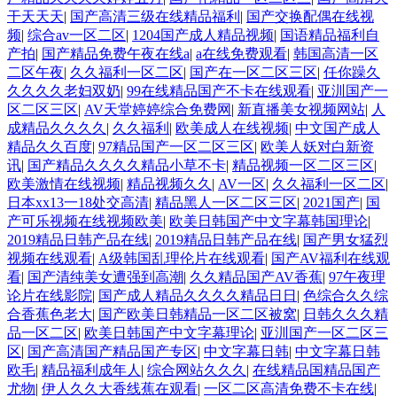
干天天天
|
国产高清三级在线精品福利
|
国产交换配偶在线视
频
|
综合av一区二区
|
1204国产成人精品视频
|
国语精品福利自
产拍
|
国产精品免费午夜在线a
|
a在线免费观看
|
韩国高清一区
二区午夜
|
久久福利一区二区
|
国产在一区二区三区
|
任你躁久
久久久久老妇双奶
|
99在线精品国产不卡在线观看
|
亚汌国产一
区二区三区
|
AV天堂婷婷综合免费网
|
新直播美女视频网站
|
人
成精品久久久久
|
久久福利
|
欧美成人在线视频
|
中文国产成人
精品久久百度
|
97精品国产一区二区三区
|
欧美人妖对白新资
讯
|
国产精品久久久久精品小草不卡
|
精品视频一区二区三区
|
欧美激情在线视频
|
精品视频久久
|
AV一区
|
久久福利一区二区
|
日本xx13一18处交高清
|
精品黑人一区二区三区
|
2021国产
|
国
产可乐视频在线视频欧美
|
欧美日韩国产中文字幕韩国理论
|
2019精品日韩产品在线
|
2019精品日韩产品在线
|
国产男女猛烈
视频在线观看
|
A级韩国乱理伦片在线观看
|
国产AV福利在线观
看
|
国产清纯美女遭强到高潮
|
久久精品国产AV香蕉
|
97午夜理
论片在线影院
|
国产成人精品久久久久精品日日
|
色综合久久综
合香蕉色老大
|
国产欧美日韩精品一区二区被窝
|
日韩久久久精
品一区二区
|
欧美日韩国产中文字幕理论
|
亚汌国产一区二区三
区
|
国产高清国产精品国产专区
|
中文字幕日韩
|
中文字幕日韩
欧毛
|
精品福利成年人
|
综合网站久久久
|
在线精品国精品国产
尤物
|
伊人久久大香线蕉在观看
|
一区二区高清免费不卡在线
|