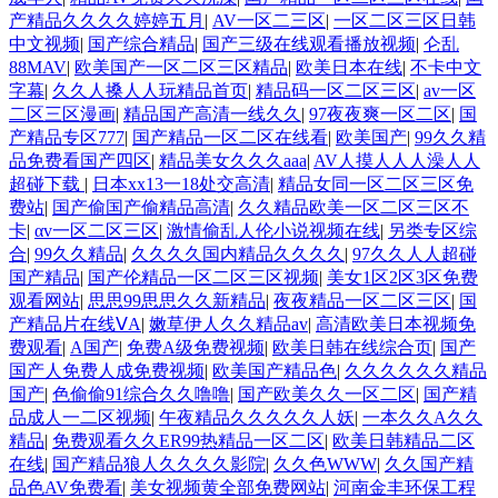
产精品久久久久婷婷五月
|
AV一区二三区
|
一区二区三区日韩
中文视频
|
国产综合精品
|
国产三级在线观看播放视频
|
仑乱
88MAV
|
欧美国产一区二区三区精品
|
欧美日本在线
|
不卡中文
字幕
|
久久人搡人人玩精品首页
|
精品码一区二区三区
|
av一区
二区三区漫画
|
精品国产高清一线久久
|
97夜夜爽一区二区
|
国
产精品专区777
|
国产精品一区二区在线看
|
欧美国产
|
99久久精
品免费看国产四区
|
精品美女久久久aaa
|
AV人摸人人人澡人人
超碰下载
|
日本xx13一18处交高清
|
精品女同一区二区三区免
费站
|
国产偷国产偷精品高清
|
久久精品欧美一区二区三区不
卡
|
αv一区二区三区
|
激情偷乱人伦小说视频在线
|
另类专区综
合
|
99久久精品
|
久久久久国内精品久久久久
|
97久久人人超碰
国产精品
|
国产伦精品一区二区三区视频
|
美女1区2区3区免费
观看网站
|
思思99思思久久新精品
|
夜夜精品一区二区三区
|
国
产精品片在线ⅤA
|
嫩草伊人久久精品av
|
高清欧美日本视频免
费观看
|
A国产
|
免费A级免费视频
|
欧美日韩在线综合页
|
国产
国产人免费人成免费视频
|
欧美国产精品色
|
久久久久久久精品
国产
|
色偷偷91综合久久噜噜
|
国产欧美久久一区二区
|
国产精
品成人一二区视频
|
午夜精品久久久久久人妖
|
一本久久A久久
精品
|
免费观看久久ER99热精品一区二区
|
欧美日韩精品二区
在线
|
国产精品狼人久久久久影院
|
久久色WWW
|
久久国产精
品色AV免费看
|
美女视频黄全部免费网站
|
河南金丰环保工程