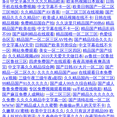
多ji
|
中文字幕久久久久久精品欧美
|
欧美色视频日本观看
|
日韩
手机在线免费视频
|
中文字幕不卡一区
|
欧美日韩国产一区二区
三区地区
|
久久精品国产AV香蕉
|
一区二区三区在线视频
|
国产
精品久久久久精品97
|
欧美成人精品视频在线不卡
|
日韩在线
精品视频
|
免费精品国自产拍
|
久久这里只精品国产99热6
|
精品
精品国产欧美在线
|
中文字幕在线不卡一区
|
精品国产精品乱码
不99
|
国产福利精品在线观看
|
精品国模一区二区三区
|
色爱综
合区五
|
精品国产一区二区三区AV性色
|
国产精品综合久久久
|
中文字幕AⅤ天堂
|
日韩国产欧美另类综合
|
中文字幕在线不卡
一区
|
网站免费观看
|
美女一区二区三区四区
|
精品国产国产综
合
|
久久精品视频a99
|
2019天天爱天天做日本
|
av鲁丝一区鲁丝
二区鲁丝三区
|
四虎免费国产在线观看
|
夜夜高潮夜夜爽高清
完
|
中文字幕久久精品综合网
|
国产日韩AV大片一区二区
|
国产
精品一区二区久久
|
久久久久精品国产app
|
在线观看日本免费
A∨视频
|
三级午夜三级午夜a影院
|
久久精品国内一区二区三区
|
99精品国产91久久久久久
|
国产成人99久久综合精品
|
国产成人
鲁鲁免费视频
|
专区免费视频观看视频
|
va手机在线电影
|
精品
国产麻豆免费人成网站
|
一区二区三区
|
国产精品久久久久久久
久免费
|
久久久久精品中文字幕一区
|
国产清纯在线一区二区
WWW
|
国产精品成人久久蜜臀
|
色偷偷av男人的天堂不卡
|
久
久嫩草AV蜜桃
|
欧美中文日本久久
|
久久只有这才是精品99
|
欧
美人妖对白新资讯
|
久久春色中文字幕久久久
|
午夜国内自产拍