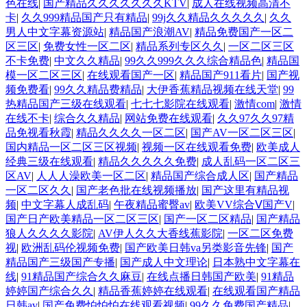
色在线
|
国产精品久久久久久久久KTV
|
成人在线视频高清不
卡
|
久久999精品国产只有精品
|
99j久久精品久久久久久
|
久久
男人中文字幕资源站
|
精品国产浪潮AV
|
精品免费国产一区二
区三区
|
免费女性一区二区
|
精品系列专区久久
|
一区二区三区
不卡免费
|
中文久久精品
|
99久久999久久久综合精品色
|
精品国
模一区二区三区
|
在线观看国产一区
|
精品国产911看片
|
国产视
频免费看
|
99久久精品费精品
|
大伊香蕉精品视频在线天堂
|
99
热精品国产三级在线观看
|
七七七影院在线观看
|
激情com
|
激情
在线不卡
|
综合久久精品
|
网站免费在线观看
|
久久97久久97精
品免视看秋霞
|
精品久久久久一区二区
|
国产AV一区二区三区
|
国内精品一区二区三区视频
|
视频一区在线观看免费
|
欧美成人
经典三级在线观看
|
精品久久久久久免费
|
成人乱码一区二区三
区AV
|
人人人澡欧美一区二区
|
精品国产综合成人区
|
国产精品
一区二区久久
|
国产老色批在线视频播放
|
国产这里有精品视
频
|
中文字幕人成乱码
|
午夜精品蜜臀av
|
欧美VV综合Ⅴ国产V
|
国产日产欧美精品一区二区三区
|
国产一区二区精品
|
国产精品
狼人久久久久影院
|
AV伊人久久大香线蕉影院
|
一区二区免费
视
|
欧洲乱码伦视频免费
|
国产欧美日韩va另类影音先锋
|
国产
精品国产三级国产专播
|
国产成人中文理论
|
日本熟中文字幕在
线
|
91精品国产综合久久麻豆
|
在线点播日韩国产欧美
|
91精品
婷婷国产综合久久
|
精品香蕉婷婷在线观看
|
在线观看国产精品
日韩av
|
国产免费怕怕怕在线观看视频
|
99久久免费国产精品
|