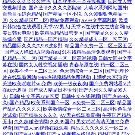
精品久久久久久久性色
|
日本欧美色一本在线视频
|
国内女人牲
交视频播放
|
国产激情久久久久影院老
|
大喷水系列网站国外
|
自偷自拍综合精品
|
国产精品一区小说
|
久久99狠狠色精品一
区
|
久久精品国厂二区
|
网站免费观看
|
AV中文字幕乱码
|
欧美
日韩综合在线观看
|
天堂AV男人
|
天堂а√在线中文在线官网
|
欧
美日韩女电影!
|
欧美精品精品日韩专区
|
国产精品久久久久精
品综合紧
|
国产精品一国产精品
|
久久精品成人一区二区三区
|
精品国际久久久久999波多野
|
精品国产免费一区二区三区五区
|
国产成人艳妇AA视频在线
|
91在线精品高清免费观看
|
国产手
机精品一区二区
|
国产精品一区二区高潮视频
|
日韩女同中文字
幕在线
|
国内女人牲交视频播放
|
青春草原在线
|
精一区二区三
区
|
欧美不卡一区二区三区
|
色天使综合一区二区
|
国产乱理伦
片在线观看网站
|
99re热视频精品免费观看
|
丰满奶水区码
|
欧
美激欧美啪啪片sm免费
|
欧美一级夜夜爽
|
国产免费网站看V片
在线无遮挡
|
国产成人精品日本语音
|
国产系列久久精品99人
人
|
日韩
|
中文字幕av专区页
|
日韩中文在线视频
|
国产热re99久
久6国产精品
|
欧美系列国产一区
|
av免费一区二区三区
|
精品国
产乱码久久久久久
|
欧美激情综合一区二区三区
|
高清性色生活
片试看
|
国产精品久久久久
|
AV无在线观看直播
|
午夜国产精品
无卡
|
久久超碰激情网
|
久久99国产
|
男女啪啪高清无遮挡免费
观看
|
国产成人mv视频在线观看
|
精品久久久久久久一区二区
伦理
|
国产96AV视频
|
国产人成视频在线观看
|
精品国产乱码久