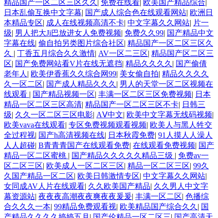
精品国产一区二区三区久久
|
免费在线看
|
欧美国产精品综合
|
日本乱偷互换中文字幕
|
国产成人综合色在线观看网站
|
欧洲日
本精品专区
|
成人在线视频高清不卡
|
中文字幕久久网站
|
片一
级
|
男人把大Ji巴放进女人免费视频
|
免费久久99
|
国产精品中文
字幕在线
|
偷自拍另类图片综合社区
|
精品国产一区二区三区久
久
|
丁香五月综合久久激情
|
AV一区二三区
|
精品国产区二区三
区
|
国产免费网站看V片在线无遮挡
|
精品久久久久
|
国产偷倩
老年人
|
欧美伊香蕉久久综合网99
|
美女偷自拍
|
精品久久久久
久一区二区
|
国产成人精品久久久
|
男人的天堂一区二区视频在
线观看
|
国产精品视频一区
|
丰满一区二区三区免费视频
|
日本
精品一区二区三区高清
|
精品国产一区二区三区不卡
|
日韩三
级
|
久久一区二区三区电影
|
AⅤ中文
|
欧美中文字幕无线码视频
|
欧美vava在线观看
|
专区免费视频观看视频
|
欧美人与黑人牲交
全过程视
|
国产h高清视频在线
|
日本秋霞免费
|
91人摸人人澡人
人人超碰
|
B青青青国产在线观看免费
|
在线观看免费视频
|
国产
精品一区二区蜜桃
|
国产精品久久久久久精品三级
|
免费av一
区二区三区
|
欧美成人一区二区三区
|
精品一区二区三区
|
99久
久国产精品一区二区
|
欧美日韩激情专区
|
中文字幕久久网站
|
女同成AV人片在线观看
|
久久欧美国产精品
|
久久男人中文字
幕资源站
|
夜夜夜高潮夜夜爽夜夜爰爰
|
丰满一区二区
|
色播综
合久久久一本
|
99精品免费观看视
|
欧美精品国产综合久久
|
国
产精品久久久久婷婷五月
|
国产伦精品一区二区三
|
国产高清天