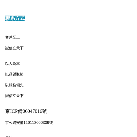
聯系方式
客戶至上
誠信立天下
以人為本
以品質取勝
以服務領先
誠信立天下
京ICP備06047016號
京公網安備110112000339號