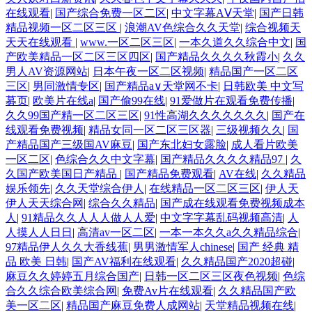
在线观看
|
国产综合免费一区二区
|
中文字幕AⅤ天堂
|
国产日韩
精品视频一区二区三区
|
浪潮AV色综合久久天堂
|
综合视频天
天天在线观看
|
www.一区二区三区
|
一本久道久久综合中文
|
国
产欧美精品一区二区三区四区
|
国产精品久久久久秋霞小
|
久久
男人AV资源网站
|
日本午夜一区二区视频
|
精品国产一区二区
三区
|
男同激情专区
|
国产精品а∨天堂网不卡
|
日韩欧美 中文写
募页
|
欧美片在线a
|
国产偷99在线
|
91爱做片在观看免费传播
|
久久99国产精一区二区三区
|
91性高湖久久久久久久久
|
国产在
线观看免费视频
|
精品女同一区二区三区器
|
三级视频久久
|
国
产精品国产三级国AV麻豆
|
国产东北妇女露脸
|
成人看片欧美
一区二区
|
色综合久久中文字幕
|
国产精品久久久久精品97
|
久
久国产欧美国日产精品
|
国产精品免费观看
|
AV在线
|
久久精品
娱乐领先
|
久久天堂综合伊人
|
在线精品一区二区三区
|
伊人天
伊人天天综合网
|
综合久久精品
|
国产成在线观看免费视频成本
人
|
91精品久久人人人做人人爱
|
中文字字幕乱码视频高清
|
人
人摸人人日日
|
高清av一区二区
|
一本一本久久a久久精品综合
|
97精品伊人久久大香线蕉
|
男男激情军人chinese
|
国产 经典 精
品 欧美 日韩
|
国产AV福利在线观看
|
久久精品国产2020超碰
|
麻豆久久婷婷五月综合国产
|
日韩一区二区三区夜色视频
|
色综
合久久综合欧美综合网
|
免费Av片在线观看
|
久久精品国产欧
美一区二区
|
精品国产麻豆免费人成网站
|
天堂精品视频在线
|