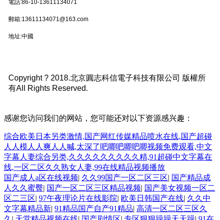
電話:86-10-13611134071
郵箱:13611134071@163.com
地址:中國
Copyright ? 2018.北京圓志科信電子科技有限公司 版權所
有All Rights Reserved
.
感谢您访问我们的网站，您可能还对以下资源感兴趣：
综合欧美日本另类激情,国产网红传媒精品喷水在线,国产超碰
人人模人人爽人人喊,太深了吧唧吧唧吧唧视频免费观看,中文
字幕人妻综合另类,久久久久久久久久久精,91超碰中文字幕在
线,一区二区久久熟女人妻,99在线精品视频播放
国产成人a区在线视频
|
久久99国产一区二区三区
|
国产精品成
人久久蜜臀
|
国产一区二区三区精品视频
|
国产美女视频一区二
区二三区
|
97午夜理论片在线影院
|
欧美日韩国产在线
|
久久中
文字幕精品新
|
91精品国产自产91精品
|
高清一区二区三区久
久
|
天堂精品视频在线
|
国产剧情区
|
专区狠狠躁躁天天躁
|
91在