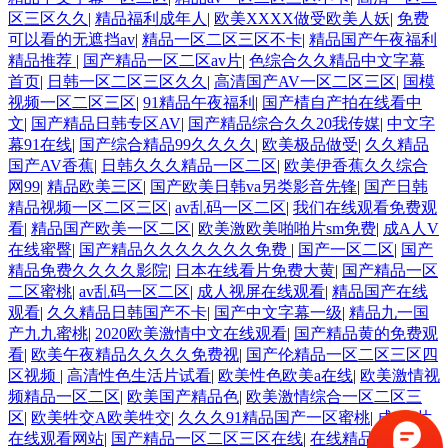
区三区久久
|
精品福利成年人
|
欧美XXXX做受欧美人妖
|
免费
可以看的无遮挡av
|
精品一区二区三区不卡
|
精品国产午夜福利
精品推荐
|
国产精品一区二区av片
|
色综合久久精品中文字幕
首页
|
日韩一区二区三区久久
|
高清国产AV一区二区三区
|
国模
视频一区二区三区
|
91精品午夜福利
|
国产棈自产拍在线看中
文
|
国产精品日韩专区AV
|
国产精品综合久久20我传媒
|
中文字
幕91在线
|
国产综合精品99久久久久
|
欧美极品做受
|
久久精品
国产AV香蕉
|
日韩久久久精品一区二区
|
欧美伊香蕉久久综合
网99
|
精品欧美三区
|
国产欧美日韩va另类影音先锋
|
国产日韩
精品视频一区二区三区
|
av乱码一区二区
|
我们在线观看免费观
看
|
精品国产欧美一区二区
|
欧美激欧美啪啪片sm免费
|
成A人V
在线蜜臀
|
国产精品久久久久久久久免费
|
国产一区二区
|
国产
精品免费久久久久影院
|
日本在线看片免费大黄
|
国产精品一区
二区蜜桃
|
av乱码一区二区
|
成人视屏在线观看
|
精品国产在线
观看
|
久久精品日韩国产不卡
|
国产中文字幕一级
|
精品九一国
产九九蜜桃
|
2020欧美激情中文在线观看
|
国产精品黄的免费观
看
|
欧美午夜精品久久久久免费视
|
国产伦精品一区二区三区四
区视频
|
高清性色生活片试看
|
欧美性色欧美a在线
|
欧美激情视
频精品一区二区
|
欧美国产精品色
|
欧美激情综合一区二区三
区
|
欧美牲交A欧美牲交
|
久久久91精品国产一区蜜桃
|
成a人片
在线观看网站
|
国产精品一区二区三区在线
|
在线精品国精品国