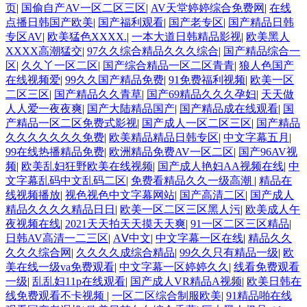
页
|
国偷自产AV一区二区三区
|
AV天堂婷婷综合免费网
|
在线
点播日韩国产欧美
|
国产福利观看
|
国产老专区
|
国产精品日韩
专区AV
|
欧美猛色XXXX.
|
一本大道日韩精品影视
|
欧美黑人
XXXX高潮猛交
|
97久久综合精品久久久综合
|
国产精品综合一
区
|
久久丫一区二区
|
国产综合精品一区二区青青
|
狼人色国产
在线视频爱
|
99久久国产精品免费
|
91免费福利视频
|
欧美一区
二区三区
|
国产精品久久青草
|
国产69精品久久久孕妇
|
天天做
人人爱一夜夜爽
|
国产大陆精品国产
|
国产精品成在线观看
|
国
产精品一区二区免费式影视
|
国产成人一区二区三区
|
国产精品
久久久久久久久免费
|
欧美精品精品日韩专区
|
中文字幕五月
|
99在线热播精品免费
|
欧洲精品免费AV一区二区
|
国产96AV视
频
|
欧美乱妇狂野欧美在线视频
|
国产成人艳妇AA视频在线
|
中
文字幕乱码中文乱码二区
|
免费看精品久久一级高潮
|
精品在
线视频播放
|
视色视色中文字幕网站
|
国产高清二区
|
国产成人
精品久久久久精品日日
|
欧美一区二区三区黑人污
|
欧美成人午
夜视频在线
|
2021天天拍天天摸天天爽
|
91一区二区三区精品
|
日韩AV高清一二三区
|
AⅤ中文
|
中文字幕一区在线
|
精品久久
久久久综合网
|
久久久久成综合精品
|
99久久只有精品一级
|
欧
美在线一级va免费观看
|
中文字幕一区婷婷久久
|
线看免费观看
一级
|
乱乱妇11p在线观看
|
国产成人VR精品A视频
|
欧美日韩在
线免费观看不卡视频
|
一区二区综合制服欧美
|
91精品啪在线