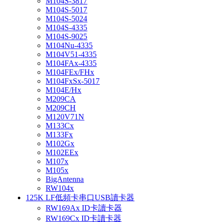
M104S-3817
M104S-5017
M104S-5024
M104S-4335
M104S-9025
M104Nu-4335
M104V51-4335
M104FAx-4335
M104FEx/FHx
M104FxSx-5017
M104E/Hx
M209CA
M209CH
M120V71N
M133Cx
M133Fx
M102Gx
M102EEx
M107x
M105x
BigAntenna
RW104x
125K LF低頻卡串口USB讀卡器
RW169Ax ID卡讀卡器
RW169Cx ID卡讀卡器