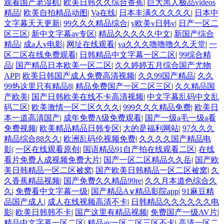
观看国产老湿机
|
欧美日韩久久综合香蕉
|
巨大黑人极品videos
精品
|
欧美自拍精品动图
|
Va在线
|
日本丰满久久久久久
|
日本中
文字幕天天更新
|
99久久久精品综合
|
v欧美v日韩v
|
日产一区二
区三区
|
新中文字幕av专区
|
精品久久久久久中文
|
新国产综合
精品
|
成a人v电影
|
网址在线观看
|
va久久久噜噜噜久久天堂
|
一
区二区在线免费观看
|
日韩精品中文字幕一区二区
|
99综合精
品
|
国产精品日本欧美一区二区
|
久久婷婷五月综合国产尤物
APP
|
欧美日韩国产成人免费高清视频
|
久久99国产精品
|
久久
99热这里只有精品8
|
精品免费国产一区二区三区
|
久久精品国
产欧美
|
国产日韩欧美在线不卡高清视频
|
中文字幕乱码中文乱
码二区
|
欧美激情一区二区久久久
|
999久久久精品免费
|
欧美日
本一道高清国产
|
成年免费A级免费观看
|
国产一级a毛一级a看
免费视频
|
欧美精品精品日韩专区
|
大的是福利网站
|
97久久久
精品综合88久久
|
欧洲乱码伦视频免费
|
久久久久国产精品电
影
|
一区在线观看原创
|
国语精品91自产拍在线观看二区
|
在线
看片免费人成视频免费大片
|
国产一区二区精品久久岳
|
国产欧
美日韩精品一区二区被窝
|
国产欧美日韩精品一区二区被窝
|
久
久香蕉精品视频
|
国产免费久久精品99re
|
久久月本道色综合久
久
|
免费看中文字幕一级
|
国产精品A∨精品影院app
|
91麻豆精
品国产成人
|
成人在线视频高清不卡
|
日韩精品久久久久久久电
影
|
欧美日韩韩不卡
|
国产这里有精品视频
|
免费国产一级AV片
|
精品中文字幕一区二区
|
精品av一区二区三区不卡
|
高清一区二