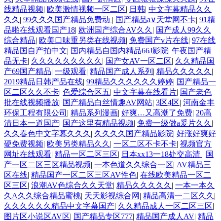
线精品视频
|
欧美激情视频一区二区
|
日韩
|
中文字幕精品久久
久久
|
99久久久国产精品免费动
|
国产精品а∨天堂网不卡
|
91精
品啪在线观看国产18
|
欧洲国产综合AV久久
|
国产成人99久久
综合精品
|
欧美口味重另类在线视频
|
免费国产v片在线
|
97在线
精品国自产拍中文
|
国内精品自国内精品66J影院
|
午夜国产精
品无卡
|
久久久久久久久久久
|
国产女AV一区二区
|
久久精品国
产69国产精品
|
一级观看
|
精品国产成人系列
|
精品久久久久久
|
2019精品日韩产品在线
|
99精品久久久久久久婷婷
|
国产精品一
区二区久久不卡
|
色爱综合区五
|
中文字幕在线看片
|
国产老色
批在线视频播放
|
国产精品白丝情趣AV网站
|
3区4区
|
河南金丰
环保工程有限公司
|
精品系列漫画
|
好爽…又高潮了免费
|
20高
清日本一道国产
|
国产这里有精品视频
|
免费一级做a爰片久久
|
久久春色中文字幕久久久
|
久久久久国产精品影院
|
好涨好爽好
硬免费视频
|
欧美另类精品久久
|
一区二区不卡不卡
|
视频官方
网址在线观看
|
精品一区二区三区
|
日本xx13一18处交高清
|
国
产一区二区三区精品视频
|
一本色道久久综合一区
|
AV精品三
区在线
|
精品国产一区二区三区AV性色
|
在线欧美精品一区二
区三区
|
浪潮AV色综合久久天堂
|
精品久久久久久
|
一本一本久
久A久久综合精品蜜桃
|
天天影视综合网
|
精品高清一二区久久
|
久久久久久久精品中文字幕国产
|
久久精品成人一区二区三区
|
图片区小说区AV区
|
国产精品专区777
|
精品国产成人AV
|
精品