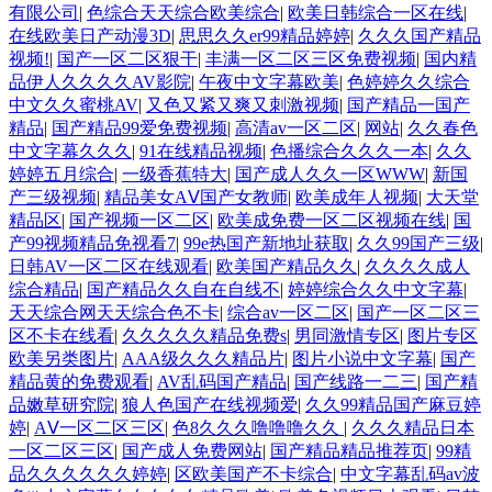
有限公司
|
色综合天天综合欧美综合
|
欧美日韩综合一区在线
|
在线欧美日产动漫3D
|
思思久久er99精品婷婷
|
久久久国产精品
视频!
|
国产一区二区狠干
|
丰满一区二区三区免费视频
|
国内精
品伊人久久久久AV影院
|
午夜中文字幕欧美
|
色婷婷久久综合
中文久久蜜桃AV
|
又色又紧又爽又刺激视频
|
国产精品一国产
精品
|
国产精品99爱免费视频
|
高清av一区二区
|
网站
|
久久春色
中文字幕久久久
|
91在线精品视频
|
色播综合久久久一本
|
久久
婷婷五月综合
|
一级香蕉特大
|
国产成人久久一区WWW
|
新国
产三级视频
|
精品美女AⅤ国产女教师
|
欧美成年人视频
|
大天堂
精品区
|
国产视频一区二区
|
欧美成免费一区二区视频在线
|
国
产99视频精品免视看7
|
99e热国产新地址获取
|
久久99国产三级
|
日韩AV一区二区在线观看
|
欧美国产精品久久
|
久久久久成人
综合精品
|
国产精品久久自在自线不
|
婷婷综合久久中文字幕
|
天天综合网天天综合色不卡
|
综合av一区二区
|
国产一区二区三
区不卡在线看
|
久久久久久精品免费s
|
男同激情专区
|
图片专区
欧美另类图片
|
AAA级久久久精品片
|
图片小说中文字幕
|
国产
精品黄的免费观看
|
AV乱码国产精品
|
国产线路一二三
|
国产精
品嫩草研究院
|
狼人色国产在线视频爱
|
久久99精品国产麻豆婷
婷
|
AⅤ一区二区三区
|
色8久久久噜噜噜久久
|
久久久精品日本
一区二区三区
|
国产成人免费网站
|
国产精品精品推荐页
|
99精
品久久久久久久婷婷
|
区欧美国产不卡综合
|
中文字幕乱码av波