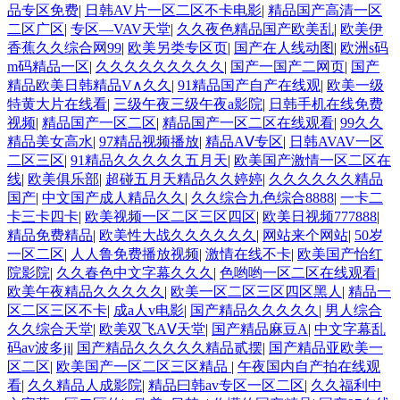
品专区免费
|
日韩AV片一区二区不卡电影
|
精品国产高清一区
二区广区
|
专区—VAV天堂
|
久久夜色精品国产欧美乱
|
欧美伊
香蕉久久综合网99
|
欧美另类专区页
|
国产在人线动图
|
欧洲s码
m码精品一区
|
久久久久久久久久久
|
国产一国产二网页
|
国产
精品欧美日韩精品V∧久久
|
91精品国产自产在线观
|
欧美一级
特黄大片在线看
|
三级午夜三级午夜a影院
|
日韩手机在线免费
视频
|
精品国产一区二区
|
精品国产一区二区在线观看
|
99久久
精品美女高水
|
97精品视频播放
|
精品AⅤ专区
|
日韩AVAV一区
二区三区
|
91精品久久久久久五月天
|
欧美国产激情一区二区在
线
|
欧美俱乐部
|
超碰五月天精品久久婷婷
|
久久久久久久精品
国产
|
中文国产成人精品久久
|
久久综合九色综合8888
|
一卡二
卡三卡四卡
|
欧美视频一区二区三区四区
|
欧美日视频777888
|
精品免费精品
|
欧美性大战久久久久久久
|
网站来个网站
|
50岁
一区二区
|
人人鲁免费播放视频
|
激情在线不卡
|
欧美国产怡红
院影院
|
久久春色中文字幕久久久
|
色哟哟一区二区在线观看
|
欧美午夜精品久久久久久
|
欧美一区二区三区四区黑人
|
精品一
区二区三区不卡
|
成a人v电影
|
国产精品久久久久久
|
男人综合
久久综合天堂
|
欧美双飞AⅤ天堂
|
国产精品麻豆A
|
中文字幕乱
码av波多ji
|
国产精品久久久久久精品贰摆
|
国产精品亚欧美一
区二区
|
欧美国产一区二区三区精品
|
午夜国内自产拍在线观
看
|
久久精品人成影院
|
精品曰韩av专区一区二区
|
久久福利中