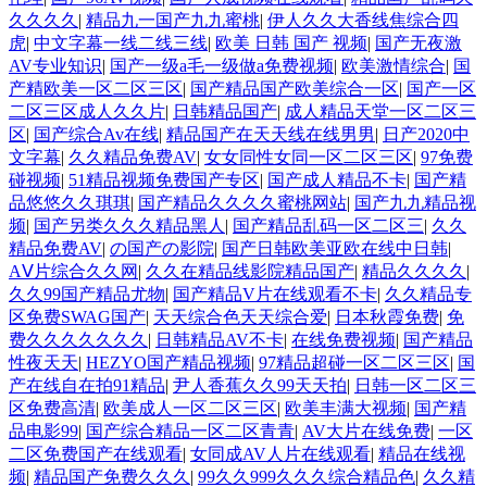
久久久久
|
精品九一国产九九蜜桃
|
伊人久久大香线焦综合四
虎
|
中文字幕一线二线三线
|
欧美 日韩 国产 视频
|
国产无夜激
AV专业知识
|
国产一级a毛一级做a免费视频
|
欧美激情综合
|
国
产精欧美一区二区三区
|
国产精品国产欧美综合一区
|
国产一区
二区三区成人久久片
|
日韩精品国产
|
成人精品天堂一区二区三
区
|
国产综合Av在线
|
精品国产在天天线在线男男
|
日产2020中
文字幕
|
久久精品免费AV
|
女女同性女同一区二区三区
|
97免费
碰视频
|
51精品视频免费国产专区
|
国产成人精品不卡
|
国产精
品悠悠久久琪琪
|
国产精品久久久久蜜桃网站
|
国产九九精品视
频
|
国产另类久久久精品黑人
|
国产精品乱码一区二区三
|
久久
精品免费AV
|
の国产の影院
|
国产日韩欧美亚欧在线中日韩
|
AⅤ片综合久久网
|
久久在精品线影院精品国产
|
精品久久久久
|
久久99国产精品尤物
|
国产精品V片在线观看不卡
|
久久精品专
区免费SWAG国产
|
天天综合色天天综合爱
|
日本秋霞免费
|
免
费久久久久久久久
|
日韩精品AV不卡
|
在线免费视频
|
国产精品
性夜天天
|
HEZYO国产精品视频
|
97精品超碰一区二区三区
|
国
产在线自在拍91精品
|
尹人香蕉久久99天天拍
|
日韩一区二区三
区免费高清
|
欧美成人一区二区三区
|
欧美丰满大视频
|
国产精
品电影99
|
国产综合精品一区二区青青
|
AV大片在线免费
|
一区
二区免费国产在线观看
|
女同成AV人片在线观看
|
精品在线视
频
|
精品国产免费久久久
|
99久久999久久久综合精品色
|
久久精