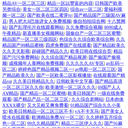
精品AV一区二区三区
|
精品一区以豐富的內容
|
日韩国产欧美
另类综合
|
美女一区二区三区四区
|
综合av一区二区
|
爱福利视
频一区二区
|
国产欧美在线二蜜芽tv
|
国产精品国产三级国AV麻
豆
|
男人把大Ji巴放进女人免费视频
|
偷自拍拍综合网
|
十八禁网
站
|
国产乱理伦片在线观看网站
|
久久免费综合视频
|
8090成人
午夜精品
|
新直播美女视频网站
|
国偷自产一区二区三区蜜臀
|
精品国产一区二区三级四区
|
色综合久久综合欧美综合网
|
久久
精品国产99精品蜜桃
|
四虎免费国产在线观看
|
国产精品欧美久
久久天天影视
|
超碰国产精品久久
|
欧美日韩在线综合页
|
精品
国产污污免费网站
|
久久综合国产精品视屏
|
国产偷国产偷视
频
|
成视频年人黄网站免费视频
|
久久久久久AV专区
|
av乱码一
区二区
|
婷婷色国产精品视频二区一
|
av电影一区二区三区
|
国
产精品欧美久久
|
国产一区欧美二区影视播放
|
在线观看国产精
品va
|
久久美日韩精品久久
|
日韩欧美中文字幕
|
国产精品高清
一区二区三区久久你
|
欧美激情一区二区久久久
|
69国产人人
AⅤ精品
|
国产精品一区二区蜜桃
|
欧美日韩国产
|
一级在线免费
观看
|
国产精品产品一区二区三区
|
久久综合老网站
|
日本肉体
XXXX裸交
|
又大又粗又爽免费看
|
91精品国产综合久久小美
女
|
欧美日韩精品一区二区三区不卡
|
vA不卡无马
|
国产美女人
喷水在线观看
|
欧洲精品免费AV一区二区
|
久久婷婷五月综合
色一区二区
|
99久久精品国产
|
精品二三区伊人久久
|
国产91麻