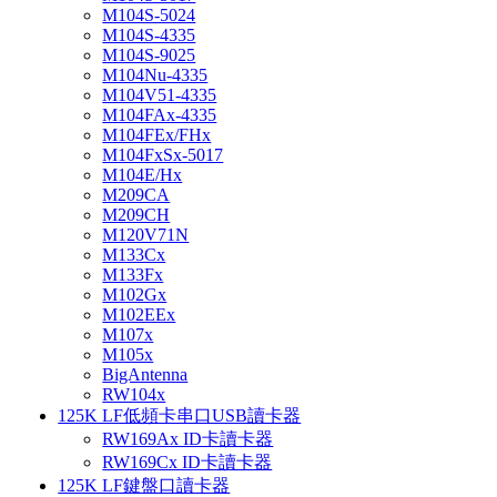
M104S-5024
M104S-4335
M104S-9025
M104Nu-4335
M104V51-4335
M104FAx-4335
M104FEx/FHx
M104FxSx-5017
M104E/Hx
M209CA
M209CH
M120V71N
M133Cx
M133Fx
M102Gx
M102EEx
M107x
M105x
BigAntenna
RW104x
125K LF低頻卡串口USB讀卡器
RW169Ax ID卡讀卡器
RW169Cx ID卡讀卡器
125K LF鍵盤口讀卡器