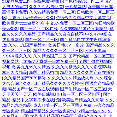
洲精品免费二区
|
在线免费视频
|
国产色精品VR一区二区
|
AV
之男人的天堂
|
久久久久Av专区首
|
十八禁网站
|
欧美国产日本
高清不卡免费
|
久久99精品免费一区二区
|
日韩欧美一区二区三
区
|
丁香五月天婷婷开心久久
|
色综合久久精品中文字幕首页
|
欧美巨大xxxx做受沙滩
|
中文AV免费一区二区三区
|
vs日韩vs欧
美vs久久
|
国产一区区二区在线
|
久久999精品国产只有精品
|
精
品久久久久久精品
|
国产精品久久自在自线不
|
中文AV电影在
线观看网站
|
国产一区二区三区
|
国产精品自在线午夜精华播
放
|
久久九九国产精品Av
|
欧美日韩A∨一影片
|
国产精品久久久
久一区二区三区
|
精品久久久久一区二区三区
|
性欧美丰满
XXXX性久久久
|
久久精品国厂二区
|
国产伦精品一区二区三区
视频网站
|
2019nV天堂网一日本免费一区
|
51国产偷自视频区
视频
|
欧美九九99久久精品
|
久久久久精品久久久久影院蜜桃
|
2020久久精品
|
新国产精品拍自
|
精品久久久久久国产正在播放
|
久久精品国产2020超碰
|
久久久久久久精品成人热
|
久久综合
之合合综合久久
|
日产精品久久久久久久性色
|
国语自产精品视
频
|
精品国产一区二区在线观看
|
国产伦精品一区二区三区
|
天
天干天天干天天
|
欧美日韩福利电影一区二区三区四区
|
国产
精品
|
精品中文字幕不卡在线
|
免
|
欧美国产精品久久高清
|
久久
精品九九热精品
|
成人欧美一区二区三区黑人免费
|
99久久精品
专区免费
|
精品国产精品久久一区免费式
|
av精品一区久久
|
久
久精品Av四区
|
欧美成人精品区
|
精品国产乱码久久久久久
|
久