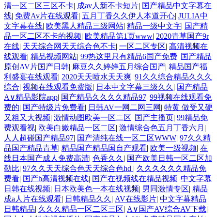
清一区二区三区不卡
|
成av人新不卡短片
|
国产精品中文字幕在
线
|
免费Av片在线观看
|
五月丁香久久伊人本道开心
|
JULIA中
文字幕在线
|
欧美黑人精品三级网站
|
精品一级中文字
|
国产精
品一区二区不卡的视频
|
欧美精品第1页www
|
2020青草国产9r
在线
|
天天综合网天天综合色不卡
|
一区二区专区
|
高清视频在
线观看
|
精品视频网站
|
99热这里只有精品6国产免费
|
国产精品
原创AV片国产日韩
|
麻豆久久婷婷五月综合国产
|
精品国产福
利盛宴在线观看
|
2020天天喷水天天爽
|
91久久综合精品久久久
综合
|
视频在线观看免费版
|
日本中文字幕三级久久
|
国产精品
A∨精品影院app
|
国产精品久久久久精品97
|
99视频在线观看免
费的
|
国产特级片免费看
|
日韩AV一网二网三网
|
特黄 做受又硬
又粗又大视频
|
激情动图欧美一区二区
|
国产主播页
|
99精品免
费观看视
|
欧美白嫩精品一区二区
|
激情综合色五月丁香六月
|
人人超碰国产精品97
|
国产清纯在线一区二区WWW
|
97久久精
品国产精品青草
|
精品国产精品国自产观看
|
欧美一级视频
|
在
线日本国产成人免费高清
|
色香久久
|
国产欧美日韩一区二区加
勒比
|
97久久天天综合色天天综合色hd
|
久久久久久久精品免
费看
|
国产h高清视频在线
|
国产在视频线在精品视频
|
中文字幕
日韩在线视频
|
日本欧美色一本在线视频
|
男同激情专区
|
精品
成a人片在线观看
|
日韩精品久久
|
AV在线影片
|
中文字幕精品
日韩精品
|
久久久精品一区二区三区
|
A∨国产AV综合AV下载
|