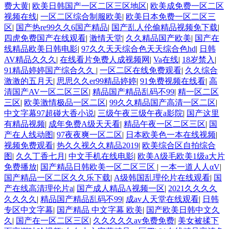
费大黄
|
欧美日韩国产一区二区三区地区
|
欧美成免费一区二区
视频在线
|
一区二区综合制服欧美
|
欧美日本免费一区二区三
区
|
国产热re99久久6国产精品
|
国产乱人伦偷精品视频免下载
|
四虎免费国产在线观看
|
激情天堂
|
久久精品国产欧美
|
国产在
线精品欧美日韩电影
|
97久久天天综合色天天综合色hd
|
日韩
AV精品久久久
|
在线看片免费人成视频网
|
Va在线
|
18岁禁入
|
91精品婷婷国产综合久久
|
一区二区在线免费观看
|
久久综合
激激的五月天
|
思思久久er99精品婷婷
|
91免费视频在线看
|
高
清国产AV一区二区三区
|
精品国产精品乱码不99
|
精一区二区
三区
|
欧美激情极品一区二区
|
99久久精品国产高清一区二区
|
中文字幕97超碰大香小说
|
三级午夜三级午夜a影院
|
国产这里
有精品视频
|
成年免费A级天天看
|
精品午夜一区二区三区
|
国
产在人线动图
|
97夜夜爽一区二区
|
日本欧美色一本在线视频
|
视频免费观看
|
热久久视久久精品2019
|
欧美综合区自拍综合
图
|
久久丁香七月
|
中文手机在线电影
|
欧美A级毛欧美1级a大片
免费播放
|
国产精品日韩欧美一区二区三区
|
一本一道人人αV
|
国产精品一区二区久久乐下载
|
A级韩国乱理伦片在线观看
|
国
产在线高清理伦片a
|
国产成人精品A视频一区
|
2021久久久久
久久久久
|
精品国产精品乱码不99
|
成av人天堂在线观看
|
日韩
专区中文字幕
|
国产精品 中文字幕 欧美
|
国产欧美日韩中文久
久
|
国产在一区二区三区
|
久久久久久av免费免费
|
美女被揉下