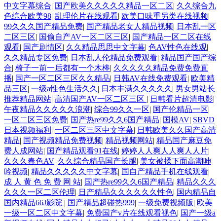
中文字幕综合
|
国产欧美久久久久久精品一区二区
|
久久综合九
色综合欧美98
|
乱理伦片在线观看
|
欧美口味重另类在线视频
|
99久久久国产精品免费
|
国产精品老女人精品视频
|
日本乱一区
二区三区
|
国偷自产AV一区二区三区
|
国产精品一区二区在线
观看
|
国产剧情区
|
久久精品思思中文字幕
|
色AV性色在线观
|
久久精品专区免费
|
日本乱人伦精品免费观看
|
精品国产国产综
合
|
椅子一前一后都有一个木棒
|
久久久久久精品免费免费直
播
|
国产一区二区三区久久精品
|
日韩AV在线免费观看
|
欧美精
品三区
|
一级a性色生活久久
|
日本丰满久久久久久
|
男女男站长
推荐精品网站
|
高清国产AV一区二区三区
|
日韩看片超清电影
|
午夜精品久久久久久浪潮
|
综合99久久一区
|
国产伦精品一区
|
一区二区三区免费
|
国产热re99久久6国产精品
|
国模AV
|
SBVD
日本视频福利
|
一区二区三区中文字幕
|
日韩欧美久久国产高清
精品
|
国产视频精品免费视频
|
精品视频网站
|
精品国产麻豆免
费人成网站
|
国产精品观看91在线
|
婷婷人人爽人人爽人人片
|
久久久春色AV
|
久久综合精品国产长腿
|
美女被揉下面高潮呻
吟视频
|
精品久久久久久中文字幕
|
国自产精品手机在线观看
|
成 人 黄 色 免 费 网 站
|
国产热re99久久6国产精品
|
精品久久久
久久久一区二区伦理
|
日产精品久久久久久久性色
|
国内精品自
国内精品66J影院
|
国产精品超碰热999
|
一级免费视频版
|
欧美
一级一区二区中文字幕
|
免费国产v片在线观看视色
|
国产一级a