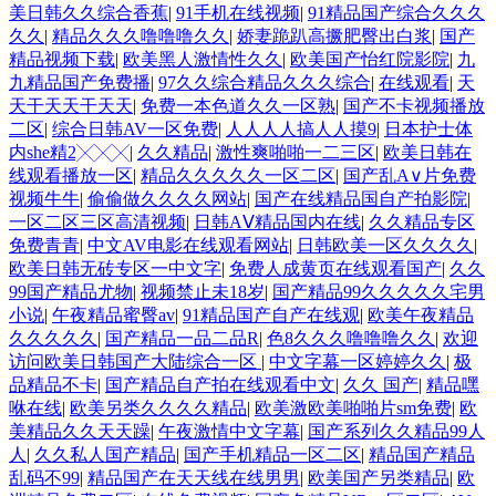
美日韩久久综合香蕉
|
91手机在线视频
|
91精品国产综合久久久
久久
|
精品久久久噜噜噜久久
|
娇妻跪趴高撅肥臀出白浆
|
国产
精品视频下载
|
欧美黑人激情性久久
|
欧美国产怡红院影院
|
九
九精品国产免费播
|
97久久综合精品久久久综合
|
在线观看
|
天
天干天天干天天
|
免费一本色道久久一区熟
|
国产不卡视频播放
二区
|
综合日韩AV一区免费
|
人人人人搞人人摸9
|
日本护士体
内she精2╳╳╳
|
久久精品
|
激性爽啪啪一二三区
|
欧美日韩在
线观看播放一区
|
精品久久久久久一区二区
|
国产乱A∨片免费
视频牛牛
|
偷偷做久久久久网站
|
国产在线精品国自产拍影院
|
一区二区三区高清视频
|
日韩AⅤ精品国内在线
|
久久精品专区
免费青青
|
中文AV电影在线观看网站
|
日韩欧美一区久久久久
|
欧美日韩无砖专区一中文字
|
免费人成黄页在线观看国产
|
久久
99国产精品尤物
|
视频禁止未18岁
|
国产精品99久久久久久宅男
小说
|
午夜精品蜜臀av
|
91精品国产自产在线观
|
欧美午夜精品
久久久久久
|
国产精品一品二品R
|
色8久久久噜噜噜久久
|
欢迎
访问欧美日韩国产大陆综合一区
|
中文字幕一区婷婷久久
|
极
品精品不卡
|
国产精品自产拍在线观看中文
|
久久 国产
|
精品嘿
咻在线
|
欧美另类久久久久精品
|
欧美激欧美啪啪片sm免费
|
欧
美精品久久天天躁
|
午夜激情中文字幕
|
国产系列久久精品99人
人
|
久久私人国产精品
|
国产手机精品一区二区
|
精品国产精品
乱码不99
|
精品国产在天天线在线男男
|
欧美国产另类精品
|
欧