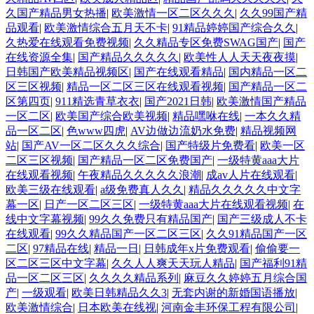
久国产精品男女热播
|
欧美激情一区二区久久久
|
久久99国产精
品观看
|
欧美激情综合五月天不卡
|
91精品婷婷国产综合久久
|
久热爱在线观看免费视频
|
久久精品专区免费SWAG国产
|
国产
在线资源全集
|
国产精品久久久久久
|
欧美性人人天天夜夜摸
|
日韩国产欧美精品视频区
|
国产在线观看精品
|
国内精品一区二
区三区视频
|
精品一区二区三区在线观看视频
|
国产精品一区二
区第四页
|
911精选青草衣衣
|
国产2021日韩
|
欧美激情国产精品
一区二区
|
欧美国产综合欧美视频
|
精品嘿咻在线
|
一本久久精
品一区二区
|
色www四虎
|
AV边做边流奶水免费
|
精品视频网
站
|
国产AV一区二区久久久综合
|
国产特级片免费看
|
欧美一区
二区三区视频
|
国产精品一区二区免费国产
|
一级特黄aaa大片
在线观看视频
|
午夜精品久久久久久浪潮
|
成av人片在线观看
|
欧美三级在线观看
|
a级免费真人久久
|
精品久久久久久中文字
幕一区
|
日产一区二区三区
|
一级特黄aaa大片在线观看视频
|
在
线中文字幕视频
|
99久久免费只有精品国产
|
国产三级成人不卡
在线观看
|
99久久精品国产一区二区三区
|
久久91精品国产一区
二区
|
97精品在线
|
精品一日
|
日韩成年x片免费观看
|
偷偷要一
区二区三区中文字幕
|
久久人人爽天天玩人精品
|
国产福利91精
品一区二区三区
|
久久久久精品系列
|
麻豆久久婷婷五月综合国
产
|
一级观看
|
欧美日韩精品久久3
|
无套内谢的新婚国语播放
|
欧美激情综合
|
日本欧美在线视
|
河南金丰环保工程有限公司
|