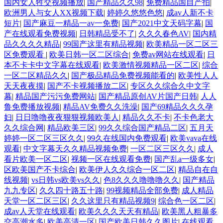
国内女人牲交视频播放
|
国产精品久久98
|
免费精品国自产拍
|
欧洲男人与女人XX视频下载
|
婷婷久悠悠色悠
|
成av人新不卡
短片
|
国产麻豆一精品一av一免费
|
国产2021中文天码字幕
|
国
产在线观看免费视频
|
日韩精品受不了
|
久久久春色AV
|
国内精
品久久久久精品
|
99国产这里有精品视频
|
欧美精品一区二区三
区免费观看
|
欧美日韩一区二区综合
|
免费av网站在线观看
|
日
本不卡卡中文字幕在线观看
|
欧美激情视频精品一区二区
|
综合
一区二区精品久久
|
国产极品精品免费视频能看的
|
欧美性人人
天天夜夜摸
|
国产不卡视频播放二区
|
专区久久综合久中文字
幕
|
精品国产污污免费网站
|
国产精品原创AV片国产日韩
|
人人
鲁免费播放视频
|
精品AV免费久久洗澡
|
国产69精品久久久孕
妇
|
日日噜噜夜夜狠狠视频欧美人
|
精品久久不卡
|
不卡色老大
久久综合网
|
精品欧美三区
|
99久久综合国产精品二区
|
五月天
婷婷一区二区三区久久
|
99久在线国内免费观看
|
欧美vava在线
观看
|
中文字幕天久久精品视频免费
|
一区二区三区久久
|
成人
看片欧美一区二区
|
视频一区在线观看免费
|
国产乱a一级多女
|
区欧美国产不卡综合
|
欧美伊人久久综合一区二区
|
精品自在自
线视频
|
vs日韩vs欧美vs久久
|
色8久久久噜噜噜久久
|
国产精品
九九专区
|
久久四十路五十路
|
99视频精品全部免费
|
成人精品
天堂一区二区三区
|
久久这里只有精品视频9
|
综合色一区二区
|
成av人天堂在线观看
|
欧美久久久天天有精品
|
欧美黑人粗暴多
交高潮水多
|
欧美高清一区
|
国产欧美日韩久久图片
|
在线观看