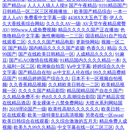
国产精品va
|
人人人人搞人人摸9
|
国产午夜精品
|
9191精品国产
|
日韩精品一区二区三区视频播放。
|
欧美国产精品综合
|
一本一
道人人αV
|
免费看中文字幕一级
|
4438XX大五色丁香
|
伊人久
久大香线蕉综合网站
|
久久久久AV一级
|
AV天堂午夜精品蜜臀
AV
|
999www人成免费视频
|
精品久久久久久国产正在播放
|
色
噜噜精品中文字幕
|
激性爽啪啪一二三区
|
国语精品91自产拍在
线观看二区
|
久久久久国产精品电影
|
更新快网站
|
视频一区二
区 国产精品
|
国内精品久久久久国产盗摄
|
色香久久
|
精品
|
久久
99国产
|
国产在线欧美日韩精品一区
|
人成精品久久久久
|
91麻
豆
|
国产iGAO激情在线视频
|
91精品国内久久久久精品一本
|
久
久福利一区二区
|
欧洲偷自拍页
|
Ⅴa中文字幕
|
婷婷综合久久中
文字幕
|
国产精品自在拍
|
av中文乱人伦在线r
|
99久久精品费精
品国产
|
91精品婷婷国产综合久久
|
日本不卡一区视频自拍视
频
|
久久香蕉精品视频
|
久久精欧美日韩在一二区
|
欧美精品视
频一区
|
久久久久国产精品影院
|
精品国精品国产自在久国产
|
久久精品免费不卡
|
色8久久久久高潮综合影院
|
国产精品宾馆
在线精品酒店
|
美女裸体十八禁免费网站
|
大喷水系列网站国
外
|
2019理论国产一级
|
欧美性高朝久久久久久久
|
欧美日韩一
区在线观看
|
欧美一级特黄乱妇高清视频
|
另类在线一区swag
|
欧美日韩综合在线观看
|
久久综合激激的五月天
|
精品免费人成
视频
|
欧美九九99久久精品
|
中文字幕在线一区二区三区
|
久久