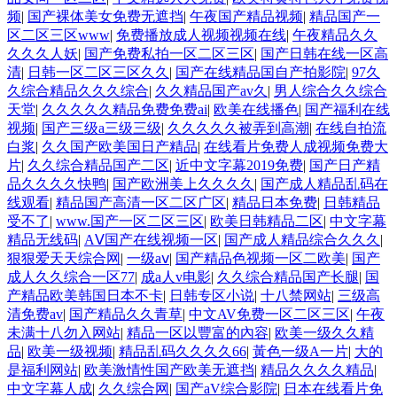
频
|
国产裸体美女免费无遮挡
|
午夜国产精品视频
|
精品国产一
区二区三区www
|
免费播放成人视频视频在线
|
午夜精品久久
久久久人妖
|
国产免费私拍一区二区三区
|
国产日韩在线一区高
清
|
日韩一区二区三区久久
|
国产在线精品国自产拍影院
|
97久
久综合精品久久久综合
|
久久精品国产av久
|
男人综合久久综合
天堂
|
久久久久久精品免费免费ai
|
欧美在线播色
|
国产福利在线
视频
|
国产三级a三级三级
|
久久久久久被弄到高潮
|
在线自拍流
白浆
|
久久国产欧美国日产精品
|
在线看片免费人成视频免费大
片
|
久久综合精品国产二区
|
近中文字幕2019免费
|
国产日产精
品久久久久快鸭
|
国产欧洲美上久久久久
|
国产成人精品乱码在
线观看
|
精品国产高清一区二区广区
|
精品日本免费
|
日韩精品
受不了
|
www.国产一区二区三区
|
欧美日韩精品二区
|
中文字幕
精品无线码
|
AⅤ国产在线视频一区
|
国产成人精品综合久久久
|
狠狠爱天天综合网
|
一级aⅴ
|
国产精品色视频一区二欧美
|
国产
成人久久综合一区77
|
成a人v电影
|
久久综合精品国产长腿
|
国
产精品欧美韩国日本不卡
|
日韩专区小说
|
十八禁网站
|
三级高
清免费av
|
国产精品久久青草
|
中文AV免费一区二区三区
|
午夜
未满十八勿入网站
|
精品一区以豐富的內容
|
欧美一级久久精
品
|
欧美一级视频
|
精品乱码久久久久66
|
黃色一级A一片
|
大的
是福利网站
|
欧美激情性国产欧美无遮挡
|
精品久久久久精品
|
中文字幕人成
|
久久综合网
|
国产aV综合影院
|
日本在线看片免