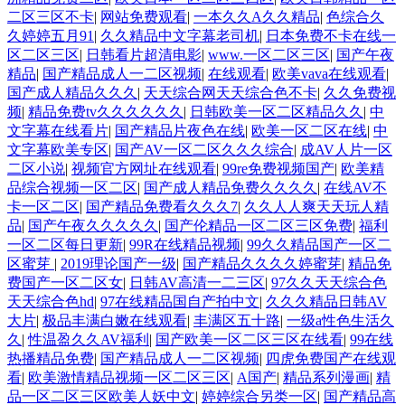
二区三区不卡
|
网站免费观看
|
一本久久A久久精品
|
色综合久
久婷婷五月91
|
久久精品中文字幕老司机
|
日本免费不卡在线一
区二区三区
|
日韩看片超清电影
|
www.一区二区三区
|
国产午夜
精品
|
国产精品成人一二区视频
|
在线观看
|
欧美vava在线观看
|
国产成人精品久久久
|
天天综合网天天综合色不卡
|
久久免费视
频
|
精品免费tv久久久久久久
|
日韩欧美一区二区精品久久
|
中
文字幕在线看片
|
国产精品片夜色在线
|
欧美一区二区在线
|
中
文字幕欧美专区
|
国产AV一区二区久久久综合
|
成AV人片一区
二区小说
|
视频官方网址在线观看
|
99re免费视频国产
|
欧美精
品综合视频一区二区
|
国产成人精品免费久久久久
|
在线AV不
卡一区二区
|
国产精品免费看久久久7
|
久久人人爽天天玩人精
品
|
国产午夜久久久久久
|
国产伦精品一区二区三区免费
|
福利
一区二区每日更新
|
99R在线精品视频
|
99久久精品国产一区二
区蜜芽
|
2019理论国产一级
|
国产精品久久久久婷蜜芽
|
精品免
费国产一区二区女
|
日韩AV高清一二三区
|
97久久天天综合色
天天综合色hd
|
97在线精品国自产拍中文
|
久久久精品日韩AV
大片
|
极品丰满白嫩在线观看
|
丰满区五十路
|
一级a性色生活久
久
|
性温盈久久AV福利
|
国产欧美一区二区三区在线看
|
99在线
热播精品免费
|
国产精品成人一二区视频
|
四虎免费国产在线观
看
|
欧美激情精品视频一区二区三区
|
A国产
|
精品系列漫画
|
精
品一区二区三区欧美人妖中文
|
婷婷综合另类一区
|
国产精品高