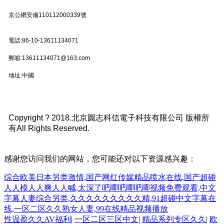
京公網安備110112000339號
電話:86-10-13611134071
郵箱:13611134071@163.com
地址:中國
Copyright ? 2018.北京圓志科信電子科技有限公司 版權所
有All Rights Reserved
.
感谢您访问我们的网站，您可能还对以下资源感兴趣：
综合欧美日本另类激情,国产网红传媒精品喷水在线,国产超碰
人人模人人爽人人喊,太深了吧唧吧唧吧唧视频免费观看,中文
字幕人妻综合另类,久久久久久久久久久精,91超碰中文字幕在
线,一区二区久久熟女人妻,99在线精品视频播放
性温盈久久AV福利
|
一区二区三区中文
|
精品系列专区久久
|
欧