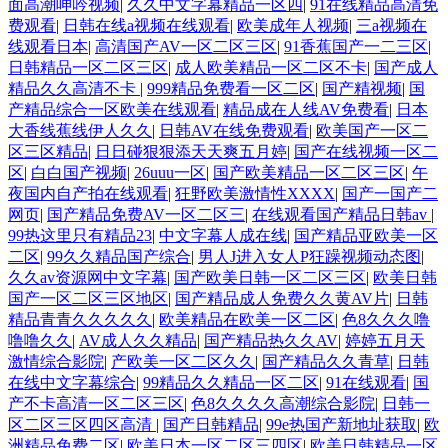
面高潮呻吟视频
|
久久中文字幕精品一区四
|
91在线精品高清免
费观看
|
日韩在线a视频在线观看
|
欧美成年人视频
|
三a视频在
线观看日本
|
高清国产AV一区二区三区
|
91香蕉国产一二三区
|
日韩精品一区二区三区
|
成人欧美精品一区二区不卡
|
国产成人
精品久久高清不卡
|
999精品免费看一区二区
|
国产精视频
|
国
产精品综合一区欧美在线观看
|
精品成在人线AV免费看
|
日本
大香线蕉线伊人久久
|
日韩AV在线免费观看
|
欧美国产一区二
区三区精品
|
日日碰狠狠添天天爽五月婷
|
国产在线视频一区二
区
|
白白国产视频
|
26uuu一区
|
国产欧美精品一区二区三区
|
午
夜国内自产拍在线观看
|
狂野欧美激情性XXXX
|
国产一国产二
网页
|
国产精品免费AV一区二区三
|
在线观看国产精品日韩av
|
99热这里只有精品23
|
中文字幕人成在线
|
国产精品亚欧美一区
二区
|
99久久精品国产综合
|
男人J进入女人P狂躁视频动态图
|
久久av资源网中文字幕
|
国产欧美日韩一区二区三区
|
欧美日韩
国产一区二区三区地区
|
国产精品成人免费久久黄AV片
|
日韩
精品青青久久久久久
|
欧美精品在欧美一区二区
|
色8久久久噜
噜噜久久
|
AV成人久久精品
|
国产精品热久久AV
|
婷婷五月天
激情综合影院
|
产欧美一区二区久久
|
国产精品久久青草
|
日韩
在线中文字幕综合
|
99精品久久精品一区二区
|
91在线观看
|
国
产不卡高清一区二区三区
|
色8久久久久高潮综合影院
|
日韩一
区二区三区四区高清
|
国产日韩精品
|
99e热国产新地址获取
|
欧
洲精品免费二区
|
欧美日本一区二区三四区
|
欧美日韩精品一区