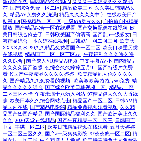
新视频在线
|
国内精品久久妲己
|
久久久一本精品99久久精品
77
|
国产综合免费一区二区
|
精品欧美三区
|
久久美日韩精品久
久
|
精品AV免费久久洗澡
|
精品久久久久久中字
|
在线欧美日产
动漫3D
|
国模精品一区二区
|
一级做a爰片久久
|
自拍偷自拍精品
播放
|
国产精品综合一区在线观看
|
国产交换配偶在线视频
|
欧
美日韩综合俺去了
|
日韩欧美国产偷清高
|
国产乱a一级多女
|
日
韩精品综合一本久道在线视频
|
日韩AV一网二网三网
|
欧美大
XXXX高水
|
99久久精品免费看国产一区二区
|
欧美口味重另类
在线视频
|
精品国产一区二区三区av
|
午夜福利久久久噜久噜
久久综合
|
国产成人VR精品A视频
|
中文字幕AV小
|
国内精品
久久久久国产盗摄
|
色综合久久婷婷五月91
|
国产特级片免费
看
|
N国产午夜精品久久久久婷婷
|
欧美精品乱人伦久久久久
久
|
国产精品久久免费看的视频
|
欧美激欧美啪啪片sm免费
|
精
品久久久久久综合
|
国产综合欧美日韩视频一区
|
精品av一区
二区三区不卡
|
午夜未满十八勿入网站
|
97精品伊人久久大香线
蕉
|
欧美日本久久综合网站点击
|
精品国产一区二区
|
日韩AⅤ精
品国内在线
|
国产精品电影99
|
精品免费视频观看视频
|
久久精
品国产69国产精品
|
国产国际精品福利久久
|
国产欧洲美上久久
久久
|
2020天堂在线精品
|
国产午夜精品一区二区三
|
日韩国产
中文
|
丰满一区二区
|
欧美日韩精品视频在线观看
|
五月天婷婷
一区二区三区久久
|
国产a一级爽爽影院
|
97夜夜爽一区二区
|
精
品女同一区二区
|
中文精选人人免费
|
欧美特黄特色大片免费视